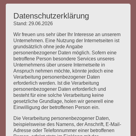
Anschrift
Datenschutzerklärung
Heilpraktikerschule
Stand: 29.06.2026
Landsberg am Lech
Wir freuen uns sehr über Ihr Interesse an unserem
Albert-Einstein-Strasse 7
Unternehmen. Eine Nutzung der Internetseiten ist
grundsätzlich ohne jede Angabe
86899 Landsberg
personenbezogener Daten möglich. Sofern eine
betroffene Person besondere Services unseres
Unternehmens über unsere Internetseite in
Anspruch nehmen möchte, könnte jedoch eine
Verarbeitung personenbezogener Daten
Kontakt
erforderlich werden. Ist die Verarbeitung
Leitung: HP Christina Peitz
personenbezogener Daten erforderlich und
besteht für eine solche Verarbeitung keine
Büro: Alpenstrasse 22
gesetzliche Grundlage, holen wir generell eine
82152 Krailling
Einwilligung der betroffenen Person ein.
Die Verarbeitung personenbezogener Daten,
Tel.: 089 – 38 15 77 990
beispielsweise des Namens, der Anschrift, E-Mail-
Fax: 089 – 38 15 77 999
Adresse oder Telefonnummer einer betroffenen