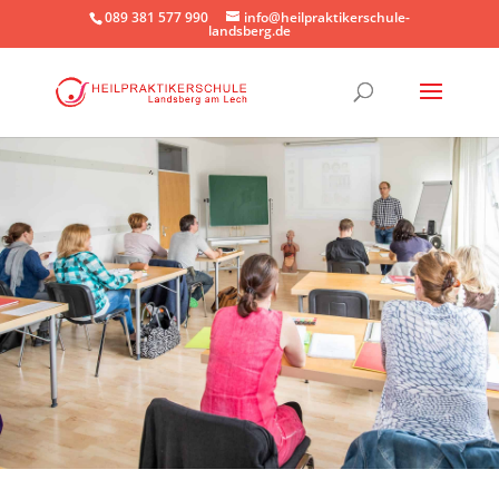
089 381 577 990
info@heilpraktikerschule-
landsberg.de