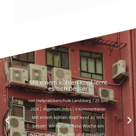
Mit einem kühlen Kopf lernt
es sich besser
von
Heilpraktikerschule Landsberg
|
25. Juni
2026
|
Allgemein
,
Infos
| 0 Kommentieren
Mit einem kühlen Kopf lernt es sich
besser: wir haben diese Woche ein
AirCon Gerät ergattert und installiert.