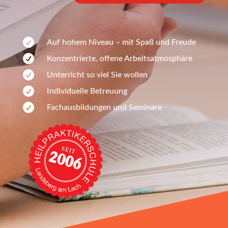

Auf hohem Niveau – mit Spaß und Freude

Konzentrierte, offene Arbeitsatmosphäre

Unterricht so viel Sie wollen

Individuelle Betreuung

Fachausbildungen und Seminare