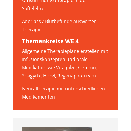
Umstimmungstherapie in der
Säftelehre
Aderlass / Blutbefunde auswerten
Therapie
Themenkreise WE 4
Allgemeine Therapiepläne erstellen mit
Infusionskonzepten und orale
Medikation wie Vitalpilze, Gemmo,
Spagyrik, Horvi, Regenaplex u.v.m.
Neuraltherapie mit unterschiedlichen
Medikamenten