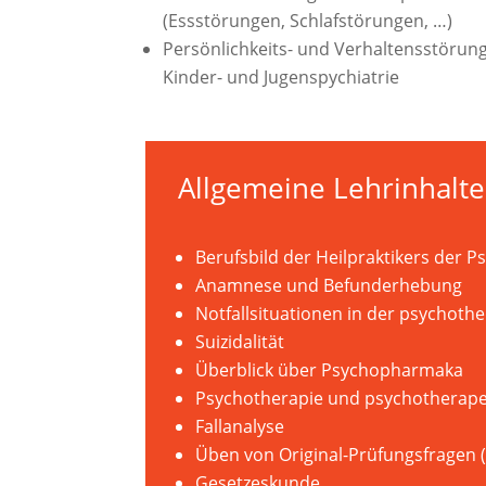
(Essstörungen, Schlafstörungen, …)
Persönlichkeits- und Verhaltensstörun
Kinder- und Jugenspychiatrie
Allgemeine Lehrinhalte
Berufsbild der Heilpraktikers der 
Anamnese und Befunderhebung
Notfallsituationen in der psychoth
Suizidalität
Überblick über Psychopharmaka
Psychotherapie und psychotherape
Fallanalyse
Üben von Original-Prüfungsfragen (s
Gesetzeskunde