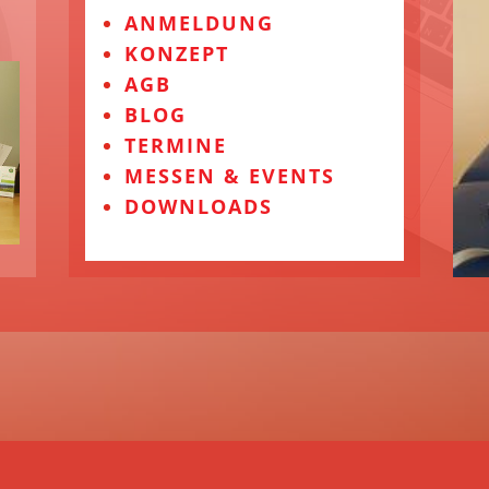
ANMELDUNG
KONZEPT
AGB
BLOG
TERMINE
MESSEN & EVENTS
DOWNLOADS