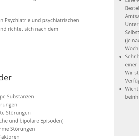
Eine 
Beste
Amtsa
in Psychiatrie und psychiatrischen
Unter
und richtet sich nach dem
Selbs
(je n
Woche
Sehr h
einer
Wir s
lder
Verfü
Wicht
ope Substanzen
beinh
örungen
fte Störungen
sche und bipolare Episoden)
orme Störungen
Faktoren