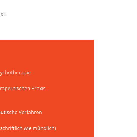
gen
Psychotherapie
erapeutischen Praxis
utische Verfahren
chriftlich wie mündlich)