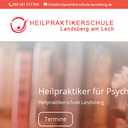
089 381 577 990
info@heilpraktikerschule-landsberg.de
Heilpraktiker für Psy
Heilpraktikerschule Landsberg
Termine