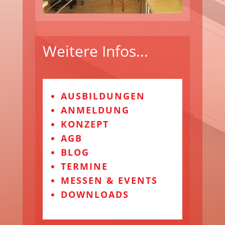
Weitere Infos...
AUSBILDUNGEN
ANMELDUNG
KONZEPT
AGB
BLOG
TERMINE
MESSEN & EVENTS
DOWNLOADS