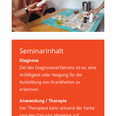
Seminarinhalt
Diagnose
Ziel des Diagnoseverfahrens ist es, eine
Anfälligkeit oder Neigung für die
Ausbildung von Krankheiten zu
erkennen.
Anwendung / Therapie
Der Therapeut kann anhand der Farbe
und des Geruchs Hinweise auf