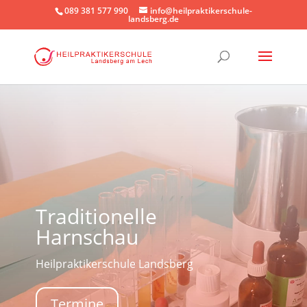
089 381 577 990
info@heilpraktikerschule-
landsberg.de
Traditionelle
Harnschau
Heilpraktikerschule Landsberg
Termine