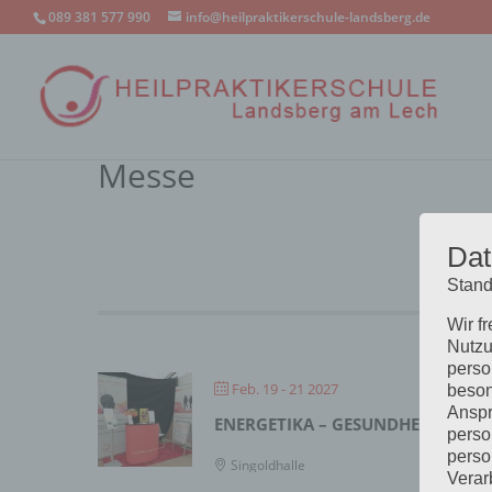
089 381 577 990
info@heilpraktikerschule-landsberg.de
Messe
Dat
Stand
Wir f
Nutzu
perso
Feb. 19 - 21 2027
beson
Anspr
ENERGETIKA – GESUNDHEITSMESS
perso
perso
Singoldhalle
Verar