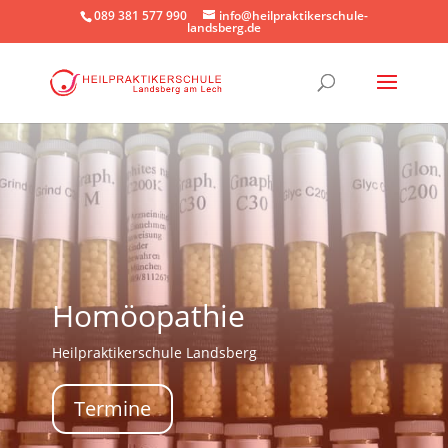
089 381 577 990
info@heilpraktikerschule-
landsberg.de
Homöopathie
Heilpraktikerschule Landsberg
Termine