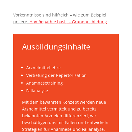
Vorkenntnisse sind hilfreich – wie zum Beispiel
unsere
Homöopathie basic – Grundausbildung
Ausbildungsinhalte
Arzneimittellehre
Vertiefung der Repertorisation
Anamnesetraining
Fallanalyse
Mit dem bewährten Konzept werden neue
Arzneimittel vermittelt und zu bereits
bekannten Arzneien differenziert, wir
beschäftigen uns mit Fällen und entwickeln
Strategien für Anamnese und Fallanalyse.