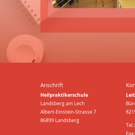
Anschrift
Kon
Heilpraktikerschule
Lei
Landsberg am Lech
Bür
Albert-Einstein-Strasse 7
8215
86899 Landsberg
Tel.
Fax: