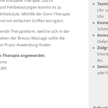
eine manuelle Therapie. Durch
Term
und Fehlbelastungen kommt es zu
Uhr u
irbelsäule. Mithilfe der Dorn-Therapie
Uhr
d mit einfachen Griffen korrigiert.
Kost
Schm
nende Therapieform, welche sich in der
Anme
. Neben der Breuss-Massage sollte die
Heilp
hen Praxis Anwendung finden.
Zielg
Inter
n-Therapie angewendet:
etc.
leme
Semin
 LWS
oder
N