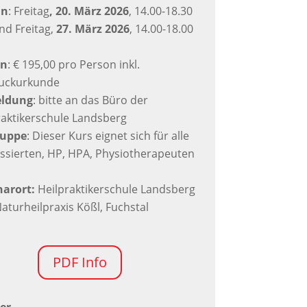
in
: Freitag
, 20. März 2026
, 14.00-18.30
nd Freitag,
27. März 2026
, 14.00-18.00
en
: € 195,00 pro Person inkl.
uckurkunde
ldung
: bitte an das Büro der
raktikerschule Landsberg
ruppe
: Dieser Kurs eignet sich für alle
essierten, HP, HPA, Physiotherapeuten
arort:
Heilpraktikerschule Landsberg
aturheilpraxis Kößl, Fuchstal
PDF Info