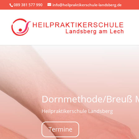
089 381 577 990
info@heilpraktikerschule-landsberg.de
Dornmethode/Breuß 
Heilpraktikerschule Landsberg
Termine