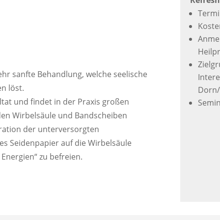
Refresh
Termi
Koste
Anmel
Heilp
Zielgr
ehr sanfte Behandlung, welche seelische
Intere
n löst.
Dorn/
tat und findet in der Praxis großen
Semin
den Wirbelsäule und Bandscheiben
ration der unterversorgten
les Seidenpapier auf die Wirbelsäule
 Energien“ zu befreien.