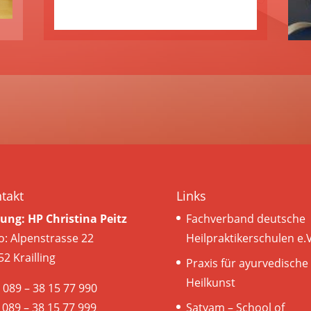
takt
Links
tung: HP Christina Peitz
Fachverband deutsche
o: Alpenstrasse 22
Heilpraktikerschulen e.V
2 Krailling
Praxis für ayurvedische
Heilkunst
: 089 – 38 15 77 990
 089 – 38 15 77 999
Satyam – School of