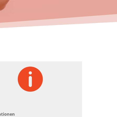

ationen