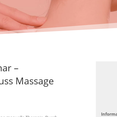
nar –
uss Massage
Inform