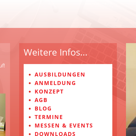
Weitere Infos...
uf!
AUSBILDUNGEN
ANMELDUNG
KONZEPT
AGB
BLOG
TERMINE
MESSEN & EVENTS
DOWNLOADS