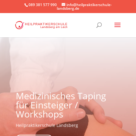
089 381 577 990
info@heilpraktikerschule-
landsberg.de
Medizinisches Taping
für Einsteiger /
Workshops
Heilpraktikerschule Landsberg