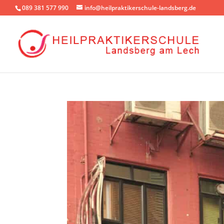
089 381 577 990
info@heilpraktikerschule-landsberg.de