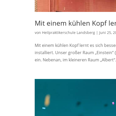
Mit einem kühlen Kopf ler
von
Heilpraktikerschule Landsberg
|
Juni 25, 
Mit einem kühlen Kopf lernt es sich bess
installiert. Unser großer Raum „Einstein“
ein. Nebenan, im kleineren Raum „Albert“.