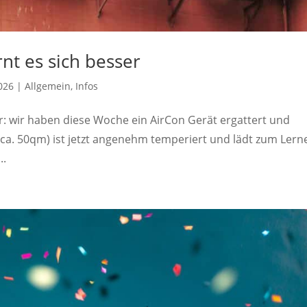
nt es sich besser
2026
|
Allgemein
,
Infos
er: wir haben diese Woche ein AirCon Gerät ergattert und
 (ca. 50qm) ist jetzt angenehm temperiert und lädt zum Lern
..