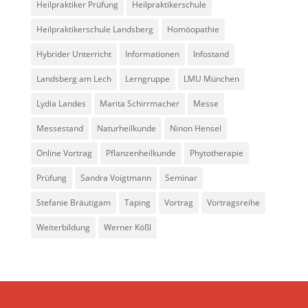
Heilpraktiker Prüfung
Heilpraktikerschule
Heilpraktikerschule Landsberg
Homöopathie
Hybrider Unterricht
Informationen
Infostand
Landsberg am Lech
Lerngruppe
LMU München
Lydia Landes
Marita Schirrmacher
Messe
Messestand
Naturheilkunde
Ninon Hensel
Online Vortrag
Pflanzenheilkunde
Phytotherapie
Prüfung
Sandra Voigtmann
Seminar
Stefanie Bräutigam
Taping
Vortrag
Vortragsreihe
Weiterbildung
Werner Kößl