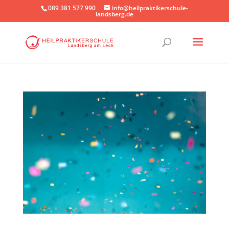
089 381 577 990
info@heilpraktikerschule-
landsberg.de