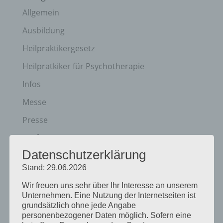
Allgemein
Ausbildung
Heilpraktikergesetz
Heilpratkiker für Psychotherapie
Infos
Messe
Presse
Prüfung
Datenschutzerklärung
Termine
Stand: 29.06.2026
Veranstaltungen
Wir freuen uns sehr über Ihr Interesse an unserem
Vortagsreihe
Unternehmen. Eine Nutzung der Internetseiten ist
grundsätzlich ohne jede Angabe
Vorträge
personenbezogener Daten möglich. Sofern eine