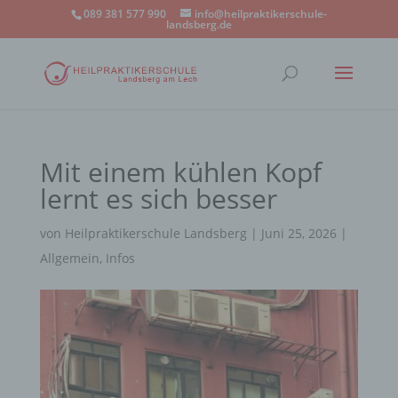
089 381 577 990
info@heilpraktikerschule-
landsberg.de
Mit einem kühlen Kopf
lernt es sich besser
von
Heilpraktikerschule Landsberg
|
Juni 25, 2026
|
Allgemein
,
Infos