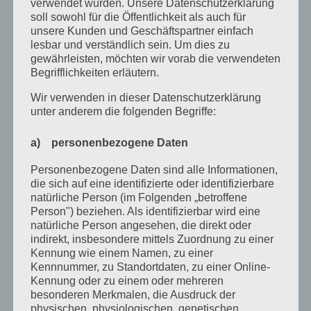
verwendet wurden. Unsere Datenschutzerklärung
Dezember 2022
soll sowohl für die Öffentlichkeit als auch für
unsere Kunden und Geschäftspartner einfach
November 2022
lesbar und verständlich sein. Um dies zu
gewährleisten, möchten wir vorab die verwendeten
Oktober 2022
Begrifflichkeiten erläutern.
September 2022
Wir verwenden in dieser Datenschutzerklärung
unter anderem die folgenden Begriffe:
August 2022
Juli 2022
a) personenbezogene Daten
April 2022
Personenbezogene Daten sind alle Informationen,
die sich auf eine identifizierte oder identifizierbare
Februar 2022
natürliche Person (im Folgenden „betroffene
Person") beziehen. Als identifizierbar wird eine
Januar 2022
natürliche Person angesehen, die direkt oder
indirekt, insbesondere mittels Zuordnung zu einer
Dezember 2021
Kennung wie einem Namen, zu einer
Oktober 2021
Kennnummer, zu Standortdaten, zu einer Online-
Kennung oder zu einem oder mehreren
September 2021
besonderen Merkmalen, die Ausdruck der
physischen, physiologischen, genetischen,