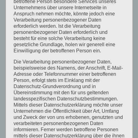
betroffene Person besondere Services unseres
Archiv
Unternehmens über unsere Internetseite in
Anspruch nehmen möchte, könnte jedoch eine
Juni 2026
Verarbeitung personenbezogener Daten
erforderlich werden. Ist die Verarbeitung
März 2026
personenbezogener Daten erforderlich und
besteht für eine solche Verarbeitung keine
Januar 2026
gesetzliche Grundlage, holen wir generell eine
Dezember 2025
Einwilligung der betroffenen Person ein.
April 2025
Die Verarbeitung personenbezogener Daten,
beispielsweise des Namens, der Anschrift, E-Mail-
März 2025
Adresse oder Telefonnummer einer betroffenen
Person, erfolgt stets im Einklang mit der
Februar 2025
Datenschutz-Grundverordnung und in
Übereinstimmung mit den für uns geltenden
Januar 2025
landesspezifischen Datenschutzbestimmungen.
Mittels dieser Datenschutzerklärung möchte unser
Dezember 2024
Unternehmen die Öffentlichkeit über Art, Umfang
September 2024
und Zweck der von uns erhobenen, genutzten und
verarbeiteten personenbezogenen Daten
August 2024
informieren. Ferner werden betroffene Personen
mittels dieser Datenschutzerklärung über die ihnen