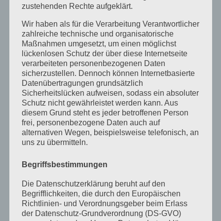
April 2024
zustehenden Rechte aufgeklärt.
März 2024
Wir haben als für die Verarbeitung Verantwortlicher
zahlreiche technische und organisatorische
Januar 2024
Maßnahmen umgesetzt, um einen möglichst
lückenlosen Schutz der über diese Internetseite
Dezember 2023
verarbeiteten personenbezogenen Daten
November 2023
sicherzustellen. Dennoch können Internetbasierte
Datenübertragungen grundsätzlich
Oktober 2023
Sicherheitslücken aufweisen, sodass ein absoluter
Schutz nicht gewährleistet werden kann. Aus
September 2023
diesem Grund steht es jeder betroffenen Person
frei, personenbezogene Daten auch auf
Juli 2023
alternativen Wegen, beispielsweise telefonisch, an
uns zu übermitteln.
Juni 2023
Mai 2023
Begriffsbestimmungen
April 2023
Die Datenschutzerklärung beruht auf den
Begrifflichkeiten, die durch den Europäischen
März 2023
Richtlinien- und Verordnungsgeber beim Erlass
der Datenschutz-Grundverordnung (DS-GVO)
Februar 2023