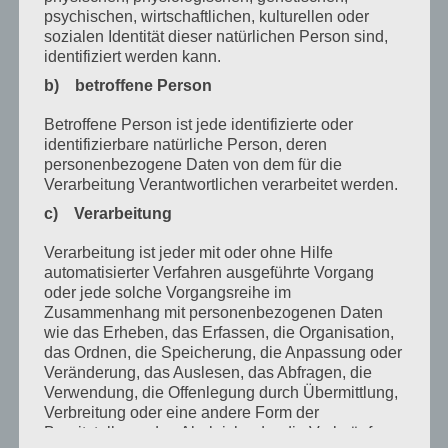
Mai 2021
psychischen, wirtschaftlichen, kulturellen oder
sozialen Identität dieser natürlichen Person sind,
März 2021
identifiziert werden kann.
Januar 2021
b) betroffene Person
Dezember 2020
Betroffene Person ist jede identifizierte oder
identifizierbare natürliche Person, deren
Oktober 2020
personenbezogene Daten von dem für die
Verarbeitung Verantwortlichen verarbeitet werden.
August 2020
c) Verarbeitung
Juli 2020
Verarbeitung ist jeder mit oder ohne Hilfe
Juni 2020
automatisierter Verfahren ausgeführte Vorgang
oder jede solche Vorgangsreihe im
Mai 2020
Zusammenhang mit personenbezogenen Daten
April 2020
wie das Erheben, das Erfassen, die Organisation,
das Ordnen, die Speicherung, die Anpassung oder
März 2020
Veränderung, das Auslesen, das Abfragen, die
Verwendung, die Offenlegung durch Übermittlung,
Februar 2020
Verbreitung oder eine andere Form der
Bereitstellung, den Abgleich oder die Verknüpfung,
Januar 2020