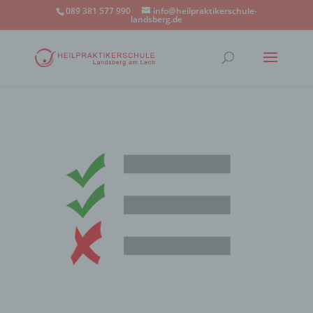
089 381 577 990
info@heilpraktikerschule-
landsberg.de