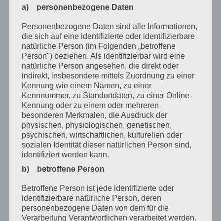
a) personenbezogene Daten
September 2023
Personenbezogene Daten sind alle Informationen,
Juli 2023
die sich auf eine identifizierte oder identifizierbare
natürliche Person (im Folgenden „betroffene
Juni 2023
Person") beziehen. Als identifizierbar wird eine
natürliche Person angesehen, die direkt oder
Mai 2023
indirekt, insbesondere mittels Zuordnung zu einer
Kennung wie einem Namen, zu einer
April 2023
Kennnummer, zu Standortdaten, zu einer Online-
März 2023
Kennung oder zu einem oder mehreren
besonderen Merkmalen, die Ausdruck der
Februar 2023
physischen, physiologischen, genetischen,
psychischen, wirtschaftlichen, kulturellen oder
Dezember 2022
sozialen Identität dieser natürlichen Person sind,
identifiziert werden kann.
November 2022
b) betroffene Person
Oktober 2022
Betroffene Person ist jede identifizierte oder
September 2022
identifizierbare natürliche Person, deren
personenbezogene Daten von dem für die
August 2022
Verarbeitung Verantwortlichen verarbeitet werden.