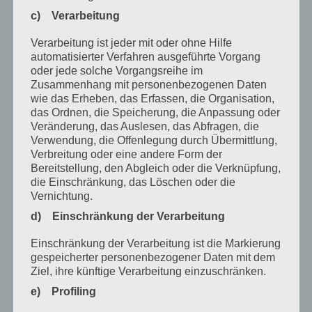
Juli 2022
c) Verarbeitung
April 2022
Verarbeitung ist jeder mit oder ohne Hilfe
automatisierter Verfahren ausgeführte Vorgang
Februar 2022
oder jede solche Vorgangsreihe im
Zusammenhang mit personenbezogenen Daten
Januar 2022
wie das Erheben, das Erfassen, die Organisation,
Dezember 2021
das Ordnen, die Speicherung, die Anpassung oder
Veränderung, das Auslesen, das Abfragen, die
Oktober 2021
Verwendung, die Offenlegung durch Übermittlung,
Verbreitung oder eine andere Form der
September 2021
Bereitstellung, den Abgleich oder die Verknüpfung,
die Einschränkung, das Löschen oder die
Mai 2021
Vernichtung.
März 2021
d) Einschränkung der Verarbeitung
Januar 2021
Einschränkung der Verarbeitung ist die Markierung
gespeicherter personenbezogener Daten mit dem
Dezember 2020
Ziel, ihre künftige Verarbeitung einzuschränken.
Oktober 2020
e) Profiling