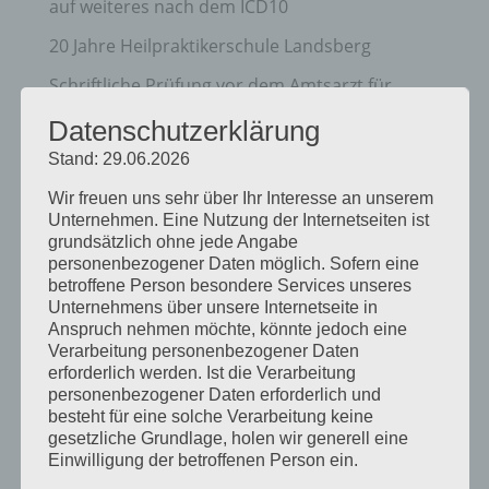
auf weiteres nach dem ICD10
20 Jahre Heilpraktikerschule Landsberg
Schriftliche Prüfung vor dem Amtsarzt für
Heilpraktiker und Heilpraktiker für
Datenschutzerklärung
Psychotherapie
Stand: 29.06.2026
Neu: Dunkelfeld Diagnostik – Einführung und
Wir freuen uns sehr über Ihr Interesse an unserem
Ausbildungen in Präsenz
Unternehmen. Eine Nutzung der Internetseiten ist
grundsätzlich ohne jede Angabe
personenbezogener Daten möglich. Sofern eine
Kategorien
betroffene Person besondere Services unseres
Unternehmens über unsere Internetseite in
Allgemein
Anspruch nehmen möchte, könnte jedoch eine
Ausbildung
Verarbeitung personenbezogener Daten
erforderlich werden. Ist die Verarbeitung
Heilpraktikergesetz
personenbezogener Daten erforderlich und
besteht für eine solche Verarbeitung keine
Heilpratkiker für Psychotherapie
gesetzliche Grundlage, holen wir generell eine
Einwilligung der betroffenen Person ein.
Infos