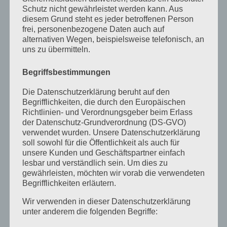
April 2025
Schutz nicht gewährleistet werden kann. Aus
diesem Grund steht es jeder betroffenen Person
März 2025
frei, personenbezogene Daten auch auf
alternativen Wegen, beispielsweise telefonisch, an
Februar 2025
uns zu übermitteln.
Januar 2025
Begriffsbestimmungen
Dezember 2024
Die Datenschutzerklärung beruht auf den
September 2024
Begrifflichkeiten, die durch den Europäischen
Richtlinien- und Verordnungsgeber beim Erlass
August 2024
der Datenschutz-Grundverordnung (DS-GVO)
verwendet wurden. Unsere Datenschutzerklärung
April 2024
soll sowohl für die Öffentlichkeit als auch für
März 2024
unsere Kunden und Geschäftspartner einfach
lesbar und verständlich sein. Um dies zu
Januar 2024
gewährleisten, möchten wir vorab die verwendeten
Begrifflichkeiten erläutern.
Dezember 2023
Wir verwenden in dieser Datenschutzerklärung
November 2023
unter anderem die folgenden Begriffe:
Oktober 2023