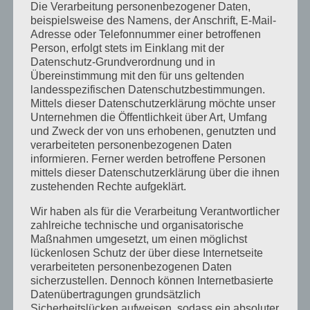
Die Verarbeitung personenbezogener Daten,
Messe
beispielsweise des Namens, der Anschrift, E-Mail-
Adresse oder Telefonnummer einer betroffenen
Presse
Person, erfolgt stets im Einklang mit der
Prüfung
Datenschutz-Grundverordnung und in
Übereinstimmung mit den für uns geltenden
Termine
landesspezifischen Datenschutzbestimmungen.
Mittels dieser Datenschutzerklärung möchte unser
Veranstaltungen
Unternehmen die Öffentlichkeit über Art, Umfang
und Zweck der von uns erhobenen, genutzten und
Vortagsreihe
verarbeiteten personenbezogenen Daten
informieren. Ferner werden betroffene Personen
Vorträge
mittels dieser Datenschutzerklärung über die ihnen
zustehenden Rechte aufgeklärt.
Archiv
Wir haben als für die Verarbeitung Verantwortlicher
Juni 2026
zahlreiche technische und organisatorische
Maßnahmen umgesetzt, um einen möglichst
März 2026
lückenlosen Schutz der über diese Internetseite
verarbeiteten personenbezogenen Daten
Januar 2026
sicherzustellen. Dennoch können Internetbasierte
Dezember 2025
Datenübertragungen grundsätzlich
Sicherheitslücken aufweisen, sodass ein absoluter