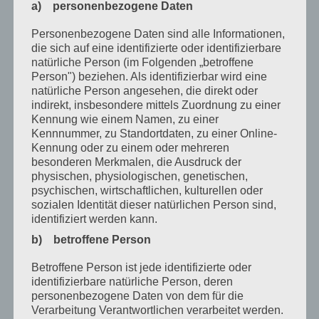
Dezember 2020
a) personenbezogene Daten
Oktober 2020
Personenbezogene Daten sind alle Informationen,
die sich auf eine identifizierte oder identifizierbare
August 2020
natürliche Person (im Folgenden „betroffene
Person") beziehen. Als identifizierbar wird eine
Juli 2020
natürliche Person angesehen, die direkt oder
Juni 2020
indirekt, insbesondere mittels Zuordnung zu einer
Kennung wie einem Namen, zu einer
Mai 2020
Kennnummer, zu Standortdaten, zu einer Online-
Kennung oder zu einem oder mehreren
April 2020
besonderen Merkmalen, die Ausdruck der
physischen, physiologischen, genetischen,
März 2020
psychischen, wirtschaftlichen, kulturellen oder
sozialen Identität dieser natürlichen Person sind,
Februar 2020
identifiziert werden kann.
Januar 2020
b) betroffene Person
Dezember 2019
Betroffene Person ist jede identifizierte oder
identifizierbare natürliche Person, deren
November 2019
personenbezogene Daten von dem für die
Oktober 2019
Verarbeitung Verantwortlichen verarbeitet werden.