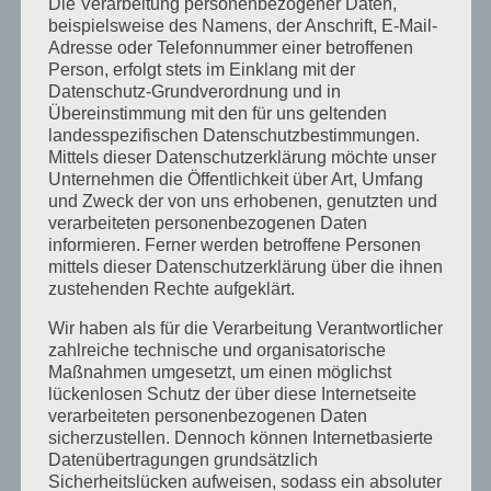
Die Verarbeitung personenbezogener Daten,
beispielsweise des Namens, der Anschrift, E-Mail-
November 2023
Adresse oder Telefonnummer einer betroffenen
Person, erfolgt stets im Einklang mit der
Oktober 2023
Datenschutz-Grundverordnung und in
Übereinstimmung mit den für uns geltenden
September 2023
landesspezifischen Datenschutzbestimmungen.
Juli 2023
Mittels dieser Datenschutzerklärung möchte unser
Unternehmen die Öffentlichkeit über Art, Umfang
Juni 2023
und Zweck der von uns erhobenen, genutzten und
verarbeiteten personenbezogenen Daten
Mai 2023
informieren. Ferner werden betroffene Personen
mittels dieser Datenschutzerklärung über die ihnen
April 2023
zustehenden Rechte aufgeklärt.
März 2023
Wir haben als für die Verarbeitung Verantwortlicher
zahlreiche technische und organisatorische
Februar 2023
Maßnahmen umgesetzt, um einen möglichst
Dezember 2022
lückenlosen Schutz der über diese Internetseite
verarbeiteten personenbezogenen Daten
November 2022
sicherzustellen. Dennoch können Internetbasierte
Datenübertragungen grundsätzlich
Oktober 2022
Sicherheitslücken aufweisen, sodass ein absoluter