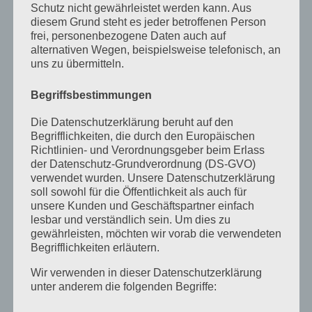
Schutz nicht gewährleistet werden kann. Aus
September 2022
diesem Grund steht es jeder betroffenen Person
frei, personenbezogene Daten auch auf
August 2022
alternativen Wegen, beispielsweise telefonisch, an
Juli 2022
uns zu übermitteln.
April 2022
Begriffsbestimmungen
Februar 2022
Die Datenschutzerklärung beruht auf den
Begrifflichkeiten, die durch den Europäischen
Januar 2022
Richtlinien- und Verordnungsgeber beim Erlass
Dezember 2021
der Datenschutz-Grundverordnung (DS-GVO)
verwendet wurden. Unsere Datenschutzerklärung
Oktober 2021
soll sowohl für die Öffentlichkeit als auch für
unsere Kunden und Geschäftspartner einfach
September 2021
lesbar und verständlich sein. Um dies zu
gewährleisten, möchten wir vorab die verwendeten
Mai 2021
Begrifflichkeiten erläutern.
März 2021
Wir verwenden in dieser Datenschutzerklärung
unter anderem die folgenden Begriffe:
Januar 2021