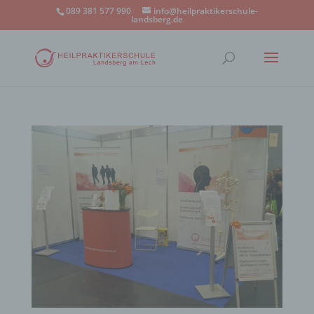
089 381 577 990
info@heilpraktikerschule-
landsberg.de