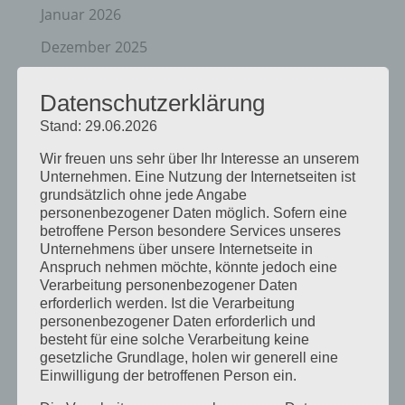
Januar 2026
Dezember 2025
April 2025
Datenschutzerklärung
März 2025
Stand: 29.06.2026
Februar 2025
Wir freuen uns sehr über Ihr Interesse an unserem
Januar 2025
Unternehmen. Eine Nutzung der Internetseiten ist
grundsätzlich ohne jede Angabe
Dezember 2024
personenbezogener Daten möglich. Sofern eine
betroffene Person besondere Services unseres
September 2024
Unternehmens über unsere Internetseite in
Anspruch nehmen möchte, könnte jedoch eine
August 2024
Verarbeitung personenbezogener Daten
erforderlich werden. Ist die Verarbeitung
April 2024
personenbezogener Daten erforderlich und
März 2024
besteht für eine solche Verarbeitung keine
gesetzliche Grundlage, holen wir generell eine
Januar 2024
Einwilligung der betroffenen Person ein.
Dezember 2023