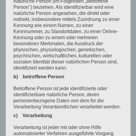
natürliche Person (im Folgenden „betroffene
Person") beziehen. Als identifizierbar wird eine
Dezember 2022
natürliche Person angesehen, die direkt oder
November 2022
indirekt, insbesondere mittels Zuordnung zu einer
Kennung wie einem Namen, zu einer
Oktober 2022
Kennnummer, zu Standortdaten, zu einer Online-
Kennung oder zu einem oder mehreren
September 2022
besonderen Merkmalen, die Ausdruck der
physischen, physiologischen, genetischen,
August 2022
psychischen, wirtschaftlichen, kulturellen oder
sozialen Identität dieser natürlichen Person sind,
Juli 2022
identifiziert werden kann.
April 2022
b) betroffene Person
Februar 2022
Betroffene Person ist jede identifizierte oder
identifizierbare natürliche Person, deren
Januar 2022
personenbezogene Daten von dem für die
Dezember 2021
Verarbeitung Verantwortlichen verarbeitet werden.
c) Verarbeitung
Oktober 2021
Verarbeitung ist jeder mit oder ohne Hilfe
September 2021
automatisierter Verfahren ausgeführte Vorgang