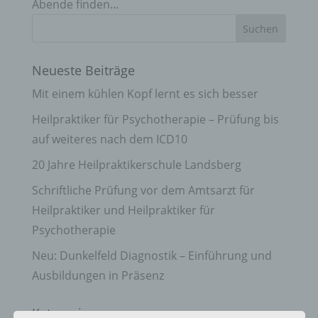
Abende finden...
Neueste Beiträge
Mit einem kühlen Kopf lernt es sich besser
Heilpraktiker für Psychotherapie – Prüfung bis
auf weiteres nach dem ICD10
20 Jahre Heilpraktikerschule Landsberg
Schriftliche Prüfung vor dem Amtsarzt für
Heilpraktiker und Heilpraktiker für
Psychotherapie
Neu: Dunkelfeld Diagnostik – Einführung und
Ausbildungen in Präsenz
Kategorien