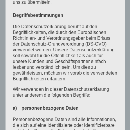
April 2024
uns zu übermitteln.
März 2024
Begriffsbestimmungen
Januar 2024
Die Datenschutzerklärung beruht auf den
Begrifflichkeiten, die durch den Europäischen
Dezember 2023
Richtlinien- und Verordnungsgeber beim Erlass
November 2023
der Datenschutz-Grundverordnung (DS-GVO)
verwendet wurden. Unsere Datenschutzerklärung
Oktober 2023
soll sowohl für die Öffentlichkeit als auch für
unsere Kunden und Geschäftspartner einfach
September 2023
lesbar und verständlich sein. Um dies zu
gewährleisten, möchten wir vorab die verwendeten
Juli 2023
Begrifflichkeiten erläutern.
Juni 2023
Wir verwenden in dieser Datenschutzerklärung
unter anderem die folgenden Begriffe:
Mai 2023
April 2023
a) personenbezogene Daten
März 2023
Personenbezogene Daten sind alle Informationen,
die sich auf eine identifizierte oder identifizierbare
Februar 2023