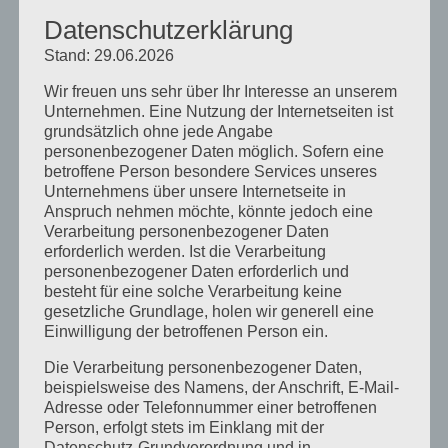
Datenschutzerklärung
Allgemein
Stand: 29.06.2026
Ausbildung
Wir freuen uns sehr über Ihr Interesse an unserem
Heilpraktikergesetz
Unternehmen. Eine Nutzung der Internetseiten ist
grundsätzlich ohne jede Angabe
Heilpratkiker für Psychotherapie
personenbezogener Daten möglich. Sofern eine
Infos
betroffene Person besondere Services unseres
Unternehmens über unsere Internetseite in
Messe
Anspruch nehmen möchte, könnte jedoch eine
Verarbeitung personenbezogener Daten
Presse
erforderlich werden. Ist die Verarbeitung
personenbezogener Daten erforderlich und
Prüfung
besteht für eine solche Verarbeitung keine
gesetzliche Grundlage, holen wir generell eine
Termine
Einwilligung der betroffenen Person ein.
Veranstaltungen
Die Verarbeitung personenbezogener Daten,
Vortagsreihe
beispielsweise des Namens, der Anschrift, E-Mail-
Adresse oder Telefonnummer einer betroffenen
Vorträge
Person, erfolgt stets im Einklang mit der
Datenschutz-Grundverordnung und in