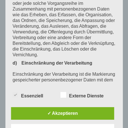
Mai 2021
oder jede solche Vorgangsreihe im
Zusammenhang mit personenbezogenen Daten
März 2021
wie das Erheben, das Erfassen, die Organisation,
das Ordnen, die Speicherung, die Anpassung oder
Januar 2021
Veränderung, das Auslesen, das Abfragen, die
Verwendung, die Offenlegung durch Übermittlung,
Dezember 2020
Verbreitung oder eine andere Form der
Bereitstellung, den Abgleich oder die Verknüpfung,
Oktober 2020
die Einschränkung, das Löschen oder die
August 2020
Vernichtung.
d) Einschränkung der Verarbeitung
Juli 2020
Einschränkung der Verarbeitung ist die Markierung
Juni 2020
gespeicherter personenbezogener Daten mit dem
Mai 2020
Ziel, ihre künftige Verarbeitung einzuschränken.
e) Profiling
April 2020
Essenziell
Externe Dienste
Profiling ist jede Art der automatisierten
März 2020
Verarbeitung personenbezogener Daten, die darin
✓ Akzeptieren
Februar 2020
besteht, dass diese personenbezogenen Daten
verwendet werden, um bestimmte persönliche
Januar 2020
Aspekte, die sich auf eine natürliche Person