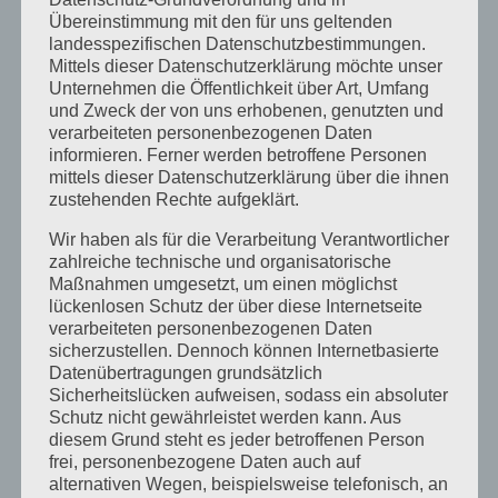
Übereinstimmung mit den für uns geltenden
Archiv
landesspezifischen Datenschutzbestimmungen.
Juni 2026
Mittels dieser Datenschutzerklärung möchte unser
Unternehmen die Öffentlichkeit über Art, Umfang
März 2026
und Zweck der von uns erhobenen, genutzten und
verarbeiteten personenbezogenen Daten
Januar 2026
informieren. Ferner werden betroffene Personen
mittels dieser Datenschutzerklärung über die ihnen
Dezember 2025
zustehenden Rechte aufgeklärt.
April 2025
Wir haben als für die Verarbeitung Verantwortlicher
zahlreiche technische und organisatorische
März 2025
Maßnahmen umgesetzt, um einen möglichst
Februar 2025
lückenlosen Schutz der über diese Internetseite
verarbeiteten personenbezogenen Daten
Januar 2025
sicherzustellen. Dennoch können Internetbasierte
Datenübertragungen grundsätzlich
Dezember 2024
Sicherheitslücken aufweisen, sodass ein absoluter
Schutz nicht gewährleistet werden kann. Aus
September 2024
diesem Grund steht es jeder betroffenen Person
frei, personenbezogene Daten auch auf
August 2024
alternativen Wegen, beispielsweise telefonisch, an