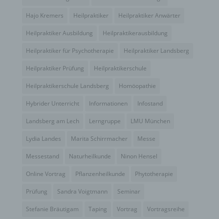
Verantwortlicher
Hajo Kremers
Heilpraktiker
Heilpraktiker Anwärter
Verantwortlicher oder für die Verarbeitung
Verantwortlicher ist die natürliche oder juristische
Heilpraktiker Ausbildung
Heilpraktikerausbildung
Person, Behörde, Einrichtung oder andere Stelle,
Heilpraktiker für Psychotherapie
Heilpraktiker Landsberg
die allein oder gemeinsam mit anderen über die
Zwecke und Mittel der Verarbeitung von
Heilpraktiker Prüfung
Heilpraktikerschule
personenbezogenen Daten entscheidet. Sind die
Zwecke und Mittel dieser Verarbeitung durch das
Heilpraktikerschule Landsberg
Homöopathie
Unionsrecht oder das Recht der Mitgliedstaaten
vorgegeben, so kann der Verantwortliche
Hybrider Unterricht
Informationen
Infostand
beziehungsweise können die bestimmten Kriterien
seiner Benennung nach dem Unionsrecht oder
Landsberg am Lech
Lerngruppe
LMU München
dem Recht der Mitgliedstaaten vorgesehen
Lydia Landes
Marita Schirrmacher
Messe
werden.
h) Auftragsverarbeiter
Messestand
Naturheilkunde
Ninon Hensel
Auftragsverarbeiter ist eine natürliche oder
Online Vortrag
Pflanzenheilkunde
Phytotherapie
juristische Person, Behörde, Einrichtung oder
Prüfung
Sandra Voigtmann
Seminar
andere Stelle, die personenbezogene Daten im
Auftrag des Verantwortlichen verarbeitet.
Stefanie Bräutigam
Taping
Vortrag
Vortragsreihe
i) Empfänger