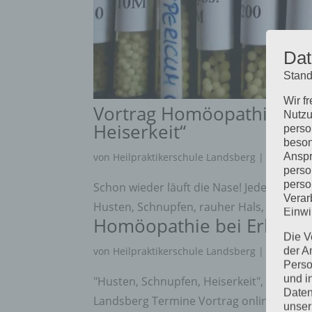
Dat
Stand
Wir f
Vortrag Homöopathie bei 
Nutzu
Heiserkeit“
perso
beson
Anspr
von
Heilpraktikerschule Landsberg
|
Okt. 7, 2
perso
perso
Schon wieder läuft die Nase! Jedes Jahr im
Verar
Husten, Schnupfen, rauher Hals, was ka
Einwi
Homöopathie bei Erkältu
Die V
von
Heilpraktikerschule Landsberg
|
Okt. 7, 2
der A
Perso
und i
"Husten, Schnupfen, Heiserkeit", Homöopa
Daten
Landsberg Termine Vortrag online- Huste
unser