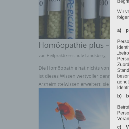
Begrif
Wir v
folge
a) p
Perso
Homöopathie plus – Auf
ident
„betro
von
Heilpraktikerschule Landsberg
|
März 9, 2
Perso
Zuord
Die Homöopathie hat nichts von ihrer Fas
Stand
ist dieses Wissen wertvoller denn je. Mi
beson
genet
Arzneimittelwissen erweitert, sie führt zu
Identi
b) b
Betrof
Perso
Veran
c) V