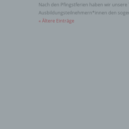
Inter
Nach den Pfingstferien haben wir unsere 
diese
Ausbildungsteilnehmern*innen den sogena
f) P
« Ältere Einträge
Pseud
einer
Hinzu
betro
Infor
organ
perso
natür
g) Ve
Veran
natür
Stell
der V
Zweck
Recht
bezie
nach 