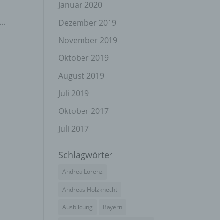
el
Januar 2020
..
Dezember 2019
November 2019
n
Oktober 2019
en
ichen
August 2019
Juli 2019
die
rbaren
Oktober 2017
Juli 2017
Schlagwörter
ittel
Andrea Lorenz
ie
as
Andreas Holzknecht
g
Ausbildung
Bayern
en