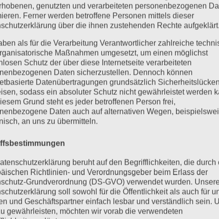
 ist es wieder soweit –...
rhobenen, genutzten und verarbeiteten personenbezogenen Da
mieren. Ferner werden betroffene Personen mittels dieser
schutzerklärung über die ihnen zustehenden Rechte aufgeklärt
aben als für die Verarbeitung Verantwortlicher zahlreiche techn
rganisatorische Maßnahmen umgesetzt, um einen möglichst
nlosen Schutz der über diese Internetseite verarbeiteten
nenbezogenen Daten sicherzustellen. Dennoch können
netbasierte Datenübertragungen grundsätzlich Sicherheitslücke
isen, sodass ein absoluter Schutz nicht gewährleistet werden k
iesem Grund steht es jeder betroffenen Person frei,
nenbezogene Daten auch auf alternativen Wegen, beispielswe
onisch, an uns zu übermitteln.
iffsbestimmungen
atenschutzerklärung beruht auf den Begrifflichkeiten, die durch
äischen Richtlinien- und Verordnungsgeber beim Erlass der
schutz-Grundverordnung (DS-GVO) verwendet wurden. Unser
schutzerklärung soll sowohl für die Öffentlichkeit als auch für u
n und Geschäftspartner einfach lesbar und verständlich sein.
zu gewährleisten, möchten wir vorab die verwendeten