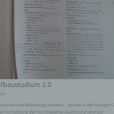
ufbaustudium 2.0
2024
zination und Bedeutung verloren – gerade in der heutigen Z
t der Fortsetzung der Homöopathie Ausbildung wird das