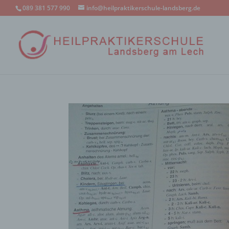
089 381 577 990
info@heilpraktikerschule-landsberg.de