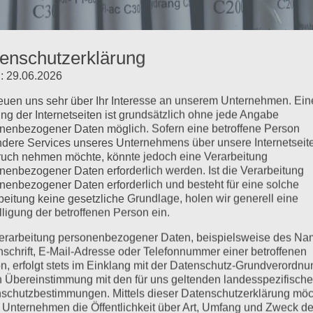
enschutzerklärung
: 29.06.2026
reuen uns sehr über Ihr Interesse an unserem Unternehmen. Ein
Erkältungen „Husten, Schnupfen,
ng der Internetseiten ist grundsätzlich ohne jede Angabe
nenbezogener Daten möglich. Sofern eine betroffene Person
dere Services unseres Unternehmens über unsere Internetseite
uch nehmen möchte, könnte jedoch eine Verarbeitung
022
nenbezogener Daten erforderlich werden. Ist die Verarbeitung
nenbezogener Daten erforderlich und besteht für eine solche
 Herbst ist es wieder soweit – die Erkältungswelle droht.
beitung keine gesetzliche Grundlage, holen wir generell eine
nn man dagegen tun?
lligung der betroffenen Person ein.
ngen
erarbeitung personenbezogener Daten, beispielsweise des Na
022
|
Vortagsreihe
nschrift, E-Mail-Adresse oder Telefonnummer einer betroffenen
n, erfolgt stets im Einklang mit der Datenschutz-Grundverordnu
n Übereinstimmung mit den für uns geltenden landesspezifisch
thie bei Erkältungen, online Vortrag Heilpraktikerschule
schutzbestimmungen. Mittels dieser Datenschutzerklärung mö
n, Schnupfen, Heiserkeit Homöopathie bei Erkältungen Sc
 Unternehmen die Öffentlichkeit über Art, Umfang und Zweck de