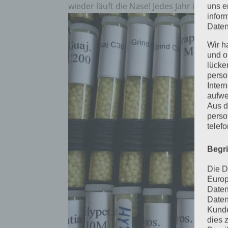
wieder läuft die Nase! Jedes Jahr im Herbst
uns e
infor
Daten
Wir h
und o
lücke
perso
Inter
aufwe
Aus d
perso
telef
Begr
Die D
Europ
Daten
Daten
Kunde
dies 