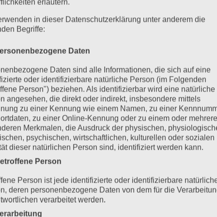
flichkeiten erläutern.
erwenden in dieser Datenschutzerklärung unter anderem die
nden Begriffe:
ersonenbezogene Daten
nenbezogene Daten sind alle Informationen, die sich auf eine
baustudium
ifizierte oder identifizierbare natürliche Person (im Folgenden
ffene Person") beziehen. Als identifizierbar wird eine natürliche
021
n angesehen, die direkt oder indirekt, insbesondere mittels
nung zu einer Kennung wie einem Namen, zu einer Kennnumm
zination und Bedeutung verloren – gerade in der heutigen Z
ortdaten, zu einer Online-Kennung oder zu einem oder mehrer
t der Fortsetzung der Homöopathie Ausbildung wird das
deren Merkmalen, die Ausdruck der physischen, physiologisch
ischen, psychischen, wirtschaftlichen, kulturellen oder sozialen
 tieferem Verständnis der...
tät dieser natürlichen Person sind, identifiziert werden kann.
etroffene Person
fene Person ist jede identifizierte oder identifizierbare natürlich
n, deren personenbezogene Daten von dem für die Verarbeitu
twortlichen verarbeitet werden.
erarbeitung