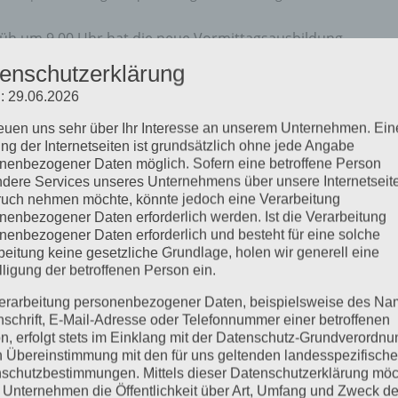
Früh um 9.00 Uhr hat die neue Vormittagsausbildung
fanie Bräutigam begonnen. Von 10.00 bis 12.00 Uhr war die
enschutzerklärung
13.30 Uhr die schriftliche Prüfung...
: 29.06.2026
reuen uns sehr über Ihr Interesse an unserem Unternehmen. Ein
ng der Internetseiten ist grundsätzlich ohne jede Angabe
nenbezogener Daten möglich. Sofern eine betroffene Person
dere Services unseres Unternehmens über unsere Internetseite
uch nehmen möchte, könnte jedoch eine Verarbeitung
nenbezogener Daten erforderlich werden. Ist die Verarbeitung
nenbezogener Daten erforderlich und besteht für eine solche
beitung keine gesetzliche Grundlage, holen wir generell eine
lligung der betroffenen Person ein.
erarbeitung personenbezogener Daten, beispielsweise des Na
nschrift, E-Mail-Adresse oder Telefonnummer einer betroffenen
n, erfolgt stets im Einklang mit der Datenschutz-Grundverordnu
n Übereinstimmung mit den für uns geltenden landesspezifisch
schutzbestimmungen. Mittels dieser Datenschutzerklärung mö
 Unternehmen die Öffentlichkeit über Art, Umfang und Zweck de