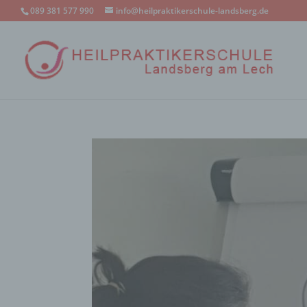
089 381 577 990
info@heilpraktikerschule-landsberg.de