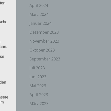
ten
April 2024
.
März 2024
ische
Januar 2024
Dezember 2023
November 2023
n
ann.
Oktober 2023
ise
September 2023
Juli 2023
Juni 2023
 den
Mai 2023
e
April 2023
ng
nsere
 Um
März 2023