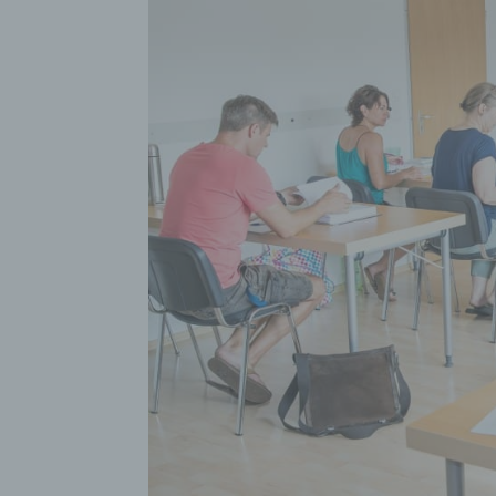
Inter
diese
f) P
Pseud
einer
Hinzu
betro
Infor
organ
perso
natür
g) Ve
Veran
natür
Stell
der V
Zweck
Recht
bezie
nach 