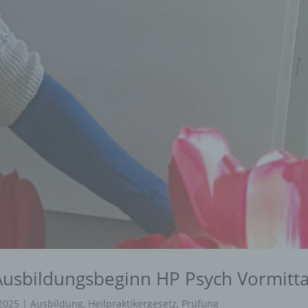
 Ausbildungsbeginn HP Psych Vormitt
2025
|
Ausbildung
,
Heilpraktikergesetz
,
Prüfung