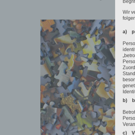
Begrif
Wir v
folge
a) p
Perso
ident
„betro
Perso
Zuord
Stand
beson
genet
Identi
b) b
Betrof
Perso
Veran
c) V