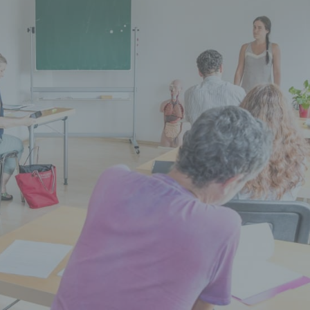
essen, Zuverlässigkeit, Verhalten, Aufenthaltsort oder Ortswechs
r natürlichen Person zu analysieren oder vorherzusagen.
seudonymisierung
onymisierung ist die Verarbeitung personenbezogener Daten i
 Weise, auf welche die personenbezogenen Daten ohne
ziehung zusätzlicher Informationen nicht mehr einer spezifisch
ffenen Person zugeordnet werden können, sofern diese zusätzl
mationen gesondert aufbewahrt werden und technischen und
isatorischen Maßnahmen unterliegen, die gewährleisten, dass 
nenbezogenen Daten nicht einer identifizierten oder identifizie
lichen Person zugewiesen werden.
rantwortlicher oder für die Verarbeitung Verantwortlicher
twortlicher oder für die Verarbeitung Verantwortlicher ist die
liche oder juristische Person, Behörde, Einrichtung oder andere
e, die allein oder gemeinsam mit anderen über die Zwecke und M
erarbeitung von personenbezogenen Daten entscheidet. Sind d
e und Mittel dieser Verarbeitung durch das Unionsrecht oder d
 der Mitgliedstaaten vorgegeben, so kann der Verantwortliche
hungsweise können die bestimmten Kriterien seiner Benennun
dem Unionsrecht oder dem Recht der Mitgliedstaaten vorgeseh