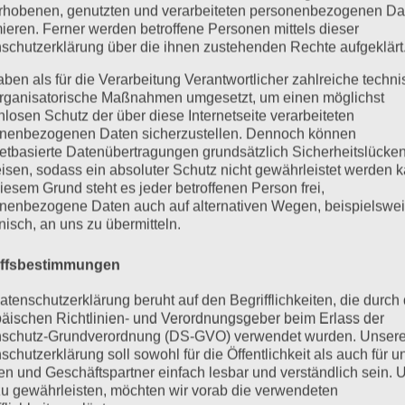
rhobenen, genutzten und verarbeiteten personenbezogenen Da
mieren. Ferner werden betroffene Personen mittels dieser
schutzerklärung über die ihnen zustehenden Rechte aufgeklärt
aben als für die Verarbeitung Verantwortlicher zahlreiche techn
rganisatorische Maßnahmen umgesetzt, um einen möglichst
nlosen Schutz der über diese Internetseite verarbeiteten
nenbezogenen Daten sicherzustellen. Dennoch können
netbasierte Datenübertragungen grundsätzlich Sicherheitslücke
isen, sodass ein absoluter Schutz nicht gewährleistet werden k
iesem Grund steht es jeder betroffenen Person frei,
nenbezogene Daten auch auf alternativen Wegen, beispielswe
onisch, an uns zu übermitteln.
 für Psychotherapie
iffsbestimmungen
atenschutzerklärung beruht auf den Begrifflichkeiten, die durch
2024
äischen Richtlinien- und Verordnungsgeber beim Erlass der
schutz-Grundverordnung (DS-GVO) verwendet wurden. Unser
Auffrischung des prüfungsrelevanten Stoffes für die Prüfu
schutzerklärung soll sowohl für die Öffentlichkeit als auch für u
sychotherapie. Das Angebot richtet sich an ehemalige
n und Geschäftspartner einfach lesbar und verständlich sein.
zu gewährleisten, möchten wir vorab die verwendeten
ker für Psychotherapie an dieser...