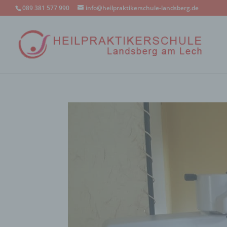
089 381 577 990
info@heilpraktikerschule-landsberg.de