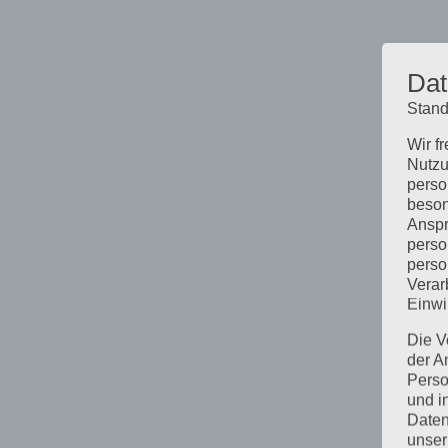
Dat
Stand
Wir f
Nutzu
perso
beson
Anspr
perso
perso
Verar
Einwi
Die V
der A
Perso
und i
Daten
unser