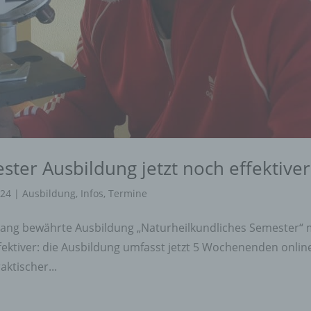
ter Ausbildung jetzt noch effektiver
024
|
Ausbildung
,
Infos
,
Termine
elang bewährte Ausbildung „Naturheilkundliches Semester“ 
fektiver: die Ausbildung umfasst jetzt 5 Wochenenden onlin
ktischer...