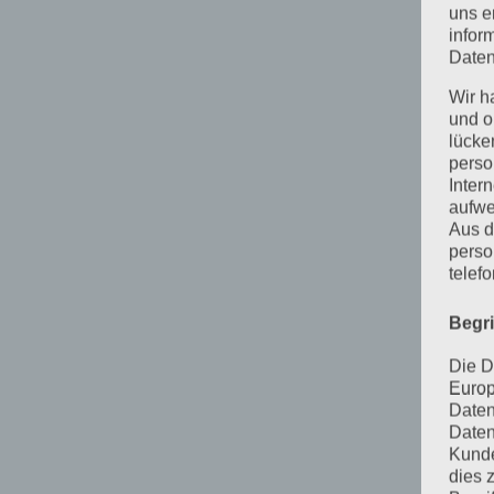
uns e
infor
Daten
Wir h
und o
lücke
perso
Inter
aufwe
Aus d
perso
telef
Begr
Die D
Europ
Daten
Daten
Kunde
dies 