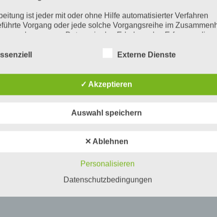
beitung ist jeder mit oder ohne Hilfe automatisierter Verfahren
führte Vorgang oder jede solche Vorgangsreihe im Zusammen
ersonenbezogenen Daten wie das Erheben, das Erfassen, die
isation, das Ordnen, die Speicherung, die Anpassung oder
derung, das Auslesen, das Abfragen, die Verwendung, die
ssenziell
Externe Dienste
legung durch Übermittlung, Verbreitung oder eine andere Form 
tstellung, den Abgleich oder die Verknüpfung, die Einschränkun
en oder die Vernichtung.
✓ Akzeptieren
inschränkung der Verarbeitung
Auswahl speichern
hränkung der Verarbeitung ist die Markierung gespeicherter
nenbezogener Daten mit dem Ziel, ihre künftige Verarbeitung
schränken.
✕ Ablehnen
ofiling
Personalisieren
ling ist jede Art der automatisierten Verarbeitung personenbezo
, die darin besteht, dass diese personenbezogenen Daten ver
Datenschutzbedingungen
n, um bestimmte persönliche Aspekte, die sich auf eine natürli
n beziehen, zu bewerten, insbesondere, um Aspekte bezüglich
tsleistung, wirtschaftlicher Lage, Gesundheit, persönlicher Vorli