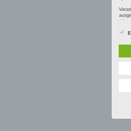
Verar
ausge
mit p
Organ
Verän
E
Offen
Berei
Lösch
d) E
Einsc
perso
einzu
e) Pr
Profi
Daten
werde
Perso
Arbei