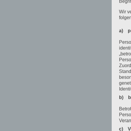
Begrif
Wir v
folge
a) p
Perso
ident
„betro
Perso
Zuord
Stand
beson
genet
Identi
b) b
Betrof
Perso
Veran
c) V