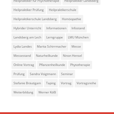
Heilpraktiker für Psychotherapie
Heilpraktiker Landsberg
Heilpraktiker Prüfung
Heilpraktikerschule
Heilpraktikerschule Landsberg
Homöopathie
Hybrider Unterricht
Informationen
Infostand
Landsberg am Lech
Lerngruppe
LMU München
Lydia Landes
Marita Schirrmacher
Messe
Messestand
Naturheilkunde
Ninon Hensel
Online Vortrag
Pflanzenheilkunde
Phytotherapie
Prüfung
Sandra Voigtmann
Seminar
Stefanie Bräutigam
Taping
Vortrag
Vortragsreihe
Weiterbildung
Werner Kößl