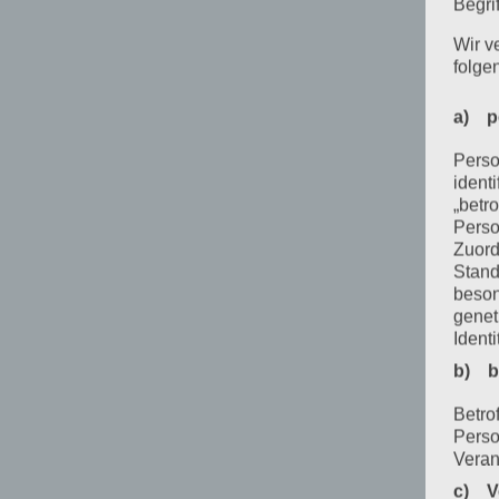
Begrif
Wir v
folge
a) p
Perso
ident
„betro
Perso
Zuord
Stand
beson
genet
Identi
b) b
Betrof
Perso
Veran
c) V