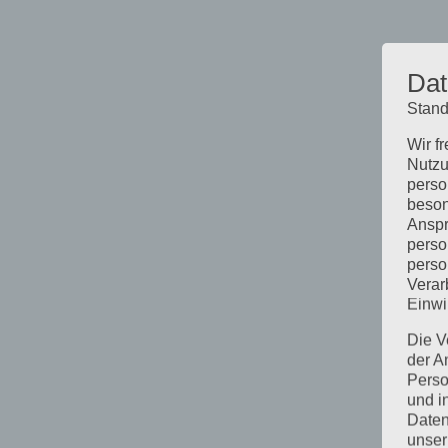
Dat
Stand
Wir f
Nutzu
perso
beson
Anspr
perso
perso
Verar
Einwi
Die V
der A
Perso
und i
Daten
unser