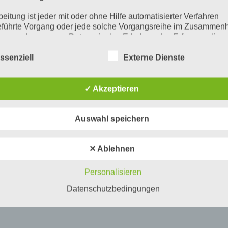
beitung ist jeder mit oder ohne Hilfe automatisierter Verfahren
führte Vorgang oder jede solche Vorgangsreihe im Zusammen
ersonenbezogenen Daten wie das Erheben, das Erfassen, die
isation, das Ordnen, die Speicherung, die Anpassung oder
derung, das Auslesen, das Abfragen, die Verwendung, die
ssenziell
Externe Dienste
legung durch Übermittlung, Verbreitung oder eine andere Form 
tstellung, den Abgleich oder die Verknüpfung, die Einschränkun
en oder die Vernichtung.
✓ Akzeptieren
inschränkung der Verarbeitung
Auswahl speichern
hränkung der Verarbeitung ist die Markierung gespeicherter
nenbezogener Daten mit dem Ziel, ihre künftige Verarbeitung
schränken.
✕ Ablehnen
ofiling
Personalisieren
ling ist jede Art der automatisierten Verarbeitung personenbezo
, die darin besteht, dass diese personenbezogenen Daten ver
Datenschutzbedingungen
n, um bestimmte persönliche Aspekte, die sich auf eine natürli
n beziehen, zu bewerten, insbesondere, um Aspekte bezüglich
tsleistung, wirtschaftlicher Lage, Gesundheit, persönlicher Vorli