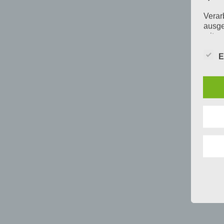
Verar
ausge
mit p
Organ
Verän
E
Offen
Berei
Lösch
d) E
Einsc
perso
einzu
e) Pr
Profi
Daten
werde
Perso
Arbei