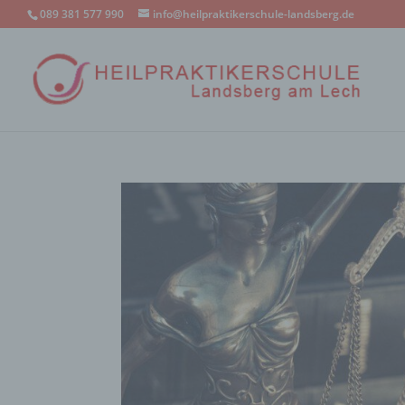
089 381 577 990
info@heilpraktikerschule-landsberg.de