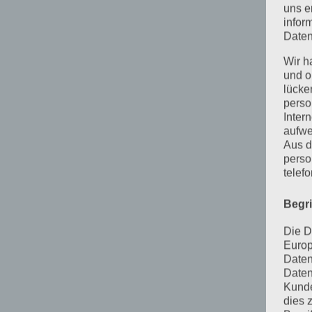
uns e
infor
Daten
Wir h
und o
lücke
perso
Inter
aufwe
Aus d
perso
telef
Begr
Die D
Europ
Daten
Daten
Kunde
dies 