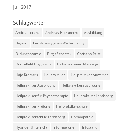
Juli 2017
Schlagwörter
Andrea Lorenz
Andreas Holzknecht
Ausbildung
Bayern
berufsbezogenen Weiterbildung
Bildungsprämie
Birgit Schestak
Christina Peitz
Dunkelfeld Diagnostik
Fußreflexzonen Massage
Hajo Kremers
Heilpraktiker
Heilpraktiker Anwärter
Heilpraktiker Ausbildung
Heilpraktikerausbildung
Heilpraktiker für Psychotherapie
Heilpraktiker Landsberg
Heilpraktiker Prüfung
Heilpraktikerschule
Heilpraktikerschule Landsberg
Homöopathie
Hybrider Unterricht
Informationen
Infostand