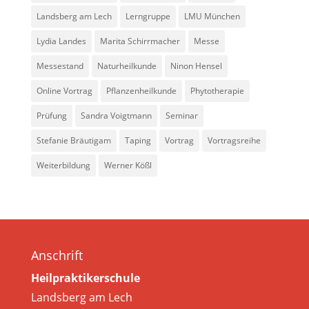
Landsberg am Lech
Lerngruppe
LMU München
Lydia Landes
Marita Schirrmacher
Messe
Messestand
Naturheilkunde
Ninon Hensel
Online Vortrag
Pflanzenheilkunde
Phytotherapie
Prüfung
Sandra Voigtmann
Seminar
Stefanie Bräutigam
Taping
Vortrag
Vortragsreihe
Weiterbildung
Werner Kößl
Anschrift
Heilpraktikerschule
Landsberg am Lech