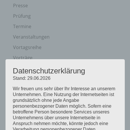
Presse
Prüfung
Termine
Veranstaltungen
Vortagsreihe
Vorträge
Datenschutzerklärung
Archiv
Stand: 29.06.2026
Juni 2026
Wir freuen uns sehr über Ihr Interesse an unserem
März 2026
Unternehmen. Eine Nutzung der Internetseiten ist
grundsätzlich ohne jede Angabe
Januar 2026
personenbezogener Daten möglich. Sofern eine
betroffene Person besondere Services unseres
Dezember 2025
Unternehmens über unsere Internetseite in
Anspruch nehmen möchte, könnte jedoch eine
April 2025
Verarbeitung personenbezogener Daten