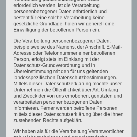
März 2025
erforderlich werden. Ist die Verarbeitung
personenbezogener Daten erforderlich und
Februar 2025
besteht für eine solche Verarbeitung keine
gesetzliche Grundlage, holen wir generell eine
Januar 2025
Einwilligung der betroffenen Person ein.
Dezember 2024
Die Verarbeitung personenbezogener Daten,
beispielsweise des Namens, der Anschrift, E-Mail-
September 2024
Adresse oder Telefonnummer einer betroffenen
Person, erfolgt stets im Einklang mit der
August 2024
Datenschutz-Grundverordnung und in
April 2024
Übereinstimmung mit den für uns geltenden
landesspezifischen Datenschutzbestimmungen.
März 2024
Mittels dieser Datenschutzerklärung möchte unser
Unternehmen die Öffentlichkeit über Art, Umfang
Januar 2024
und Zweck der von uns erhobenen, genutzten und
verarbeiteten personenbezogenen Daten
Dezember 2023
informieren. Ferner werden betroffene Personen
mittels dieser Datenschutzerklärung über die ihnen
November 2023
zustehenden Rechte aufgeklärt.
Oktober 2023
Wir haben als für die Verarbeitung Verantwortlicher