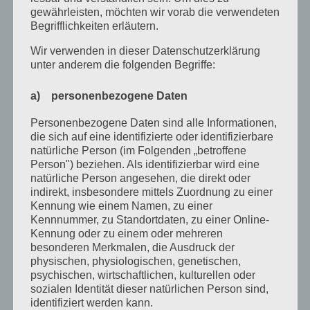
gewährleisten, möchten wir vorab die verwendeten
April 2022
Begrifflichkeiten erläutern.
Februar 2022
Wir verwenden in dieser Datenschutzerklärung
Januar 2022
unter anderem die folgenden Begriffe:
Dezember 2021
a) personenbezogene Daten
Oktober 2021
Personenbezogene Daten sind alle Informationen,
die sich auf eine identifizierte oder identifizierbare
September 2021
natürliche Person (im Folgenden „betroffene
Mai 2021
Person") beziehen. Als identifizierbar wird eine
natürliche Person angesehen, die direkt oder
März 2021
indirekt, insbesondere mittels Zuordnung zu einer
Kennung wie einem Namen, zu einer
Januar 2021
Kennnummer, zu Standortdaten, zu einer Online-
Kennung oder zu einem oder mehreren
Dezember 2020
besonderen Merkmalen, die Ausdruck der
physischen, physiologischen, genetischen,
Oktober 2020
psychischen, wirtschaftlichen, kulturellen oder
August 2020
sozialen Identität dieser natürlichen Person sind,
identifiziert werden kann.