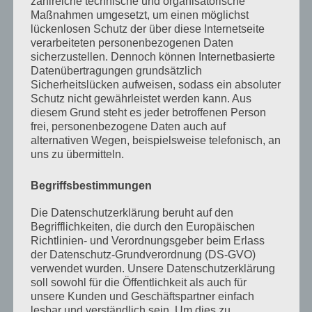
September 2023
zahlreiche technische und organisatorische
Maßnahmen umgesetzt, um einen möglichst
Juli 2023
lückenlosen Schutz der über diese Internetseite
verarbeiteten personenbezogenen Daten
Juni 2023
sicherzustellen. Dennoch können Internetbasierte
Datenübertragungen grundsätzlich
Mai 2023
Sicherheitslücken aufweisen, sodass ein absoluter
Schutz nicht gewährleistet werden kann. Aus
April 2023
diesem Grund steht es jeder betroffenen Person
März 2023
frei, personenbezogene Daten auch auf
alternativen Wegen, beispielsweise telefonisch, an
Februar 2023
uns zu übermitteln.
Dezember 2022
Begriffsbestimmungen
November 2022
Die Datenschutzerklärung beruht auf den
Oktober 2022
Begrifflichkeiten, die durch den Europäischen
Richtlinien- und Verordnungsgeber beim Erlass
September 2022
der Datenschutz-Grundverordnung (DS-GVO)
verwendet wurden. Unsere Datenschutzerklärung
August 2022
soll sowohl für die Öffentlichkeit als auch für
unsere Kunden und Geschäftspartner einfach
Juli 2022
lesbar und verständlich sein. Um dies zu