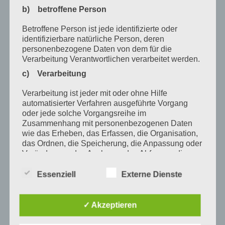
Juli 2020
b) betroffene Person
Juni 2020
Betroffene Person ist jede identifizierte oder
Mai 2020
identifizierbare natürliche Person, deren
personenbezogene Daten von dem für die
April 2020
Verarbeitung Verantwortlichen verarbeitet werden.
c) Verarbeitung
März 2020
Februar 2020
Verarbeitung ist jeder mit oder ohne Hilfe
automatisierter Verfahren ausgeführte Vorgang
Januar 2020
oder jede solche Vorgangsreihe im
Zusammenhang mit personenbezogenen Daten
Dezember 2019
wie das Erheben, das Erfassen, die Organisation,
das Ordnen, die Speicherung, die Anpassung oder
November 2019
Veränderung, das Auslesen, das Abfragen, die
Verwendung, die Offenlegung durch Übermittlung,
Oktober 2019
Verbreitung oder eine andere Form der
Essenziell
Externe Dienste
August 2019
Bereitstellung, den Abgleich oder die Verknüpfung,
die Einschränkung, das Löschen oder die
Juli 2019
Vernichtung.
✓ Akzeptieren
d) Einschränkung der Verarbeitung
Oktober 2017