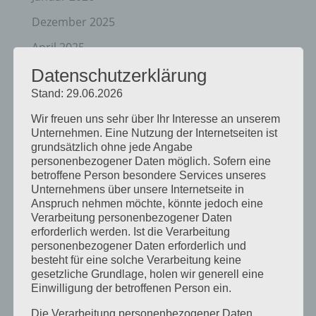
Dezember 2025
April 2025
Datenschutzerklärung
März 2025
Stand: 29.06.2026
Februar 2025
Wir freuen uns sehr über Ihr Interesse an unserem
Januar 2025
Unternehmen. Eine Nutzung der Internetseiten ist
grundsätzlich ohne jede Angabe
Dezember 2024
personenbezogener Daten möglich. Sofern eine
September 2024
betroffene Person besondere Services unseres
Unternehmens über unsere Internetseite in
August 2024
Anspruch nehmen möchte, könnte jedoch eine
Verarbeitung personenbezogener Daten
April 2024
erforderlich werden. Ist die Verarbeitung
personenbezogener Daten erforderlich und
März 2024
besteht für eine solche Verarbeitung keine
gesetzliche Grundlage, holen wir generell eine
Januar 2024
Einwilligung der betroffenen Person ein.
Dezember 2023
Die Verarbeitung personenbezogener Daten,