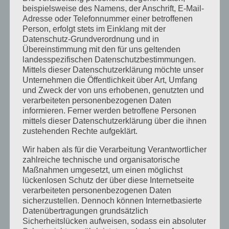
November 2023
beispielsweise des Namens, der Anschrift, E-Mail-
Adresse oder Telefonnummer einer betroffenen
Oktober 2023
Person, erfolgt stets im Einklang mit der
Datenschutz-Grundverordnung und in
September 2023
Übereinstimmung mit den für uns geltenden
landesspezifischen Datenschutzbestimmungen.
Juli 2023
Mittels dieser Datenschutzerklärung möchte unser
Unternehmen die Öffentlichkeit über Art, Umfang
Juni 2023
und Zweck der von uns erhobenen, genutzten und
Mai 2023
verarbeiteten personenbezogenen Daten
informieren. Ferner werden betroffene Personen
April 2023
mittels dieser Datenschutzerklärung über die ihnen
zustehenden Rechte aufgeklärt.
März 2023
Wir haben als für die Verarbeitung Verantwortlicher
Februar 2023
zahlreiche technische und organisatorische
Maßnahmen umgesetzt, um einen möglichst
Dezember 2022
lückenlosen Schutz der über diese Internetseite
verarbeiteten personenbezogenen Daten
November 2022
sicherzustellen. Dennoch können Internetbasierte
Oktober 2022
Datenübertragungen grundsätzlich
Sicherheitslücken aufweisen, sodass ein absoluter
September 2022