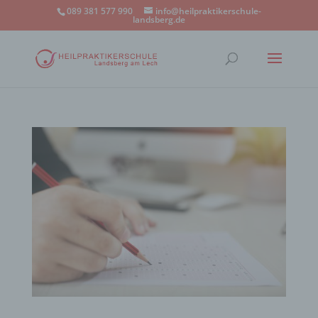
089 381 577 990
info@heilpraktikerschule-
landsberg.de