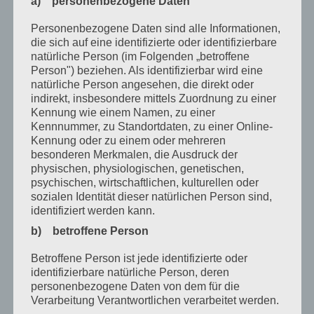
a) personenbezogene Daten
Oktober 2020
Personenbezogene Daten sind alle Informationen,
August 2020
die sich auf eine identifizierte oder identifizierbare
natürliche Person (im Folgenden „betroffene
Juli 2020
Person") beziehen. Als identifizierbar wird eine
natürliche Person angesehen, die direkt oder
Juni 2020
indirekt, insbesondere mittels Zuordnung zu einer
Kennung wie einem Namen, zu einer
Mai 2020
Kennnummer, zu Standortdaten, zu einer Online-
April 2020
Kennung oder zu einem oder mehreren
besonderen Merkmalen, die Ausdruck der
März 2020
physischen, physiologischen, genetischen,
psychischen, wirtschaftlichen, kulturellen oder
Februar 2020
sozialen Identität dieser natürlichen Person sind,
identifiziert werden kann.
Januar 2020
b) betroffene Person
Dezember 2019
Betroffene Person ist jede identifizierte oder
November 2019
identifizierbare natürliche Person, deren
personenbezogene Daten von dem für die
Oktober 2019
Verarbeitung Verantwortlichen verarbeitet werden.