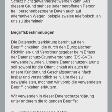
Schutz nicht gewährleistet werden kann. Aus
diesem Grund steht es jeder betroffenen Person
August 2022
frei, personenbezogene Daten auch auf
alternativen Wegen, beispielsweise telefonisch, an
Juli 2022
uns zu übermitteln.
April 2022
Begriffsbestimmungen
Februar 2022
Die Datenschutzerklärung beruht auf den
Januar 2022
Begrifflichkeiten, die durch den Europäischen
Richtlinien- und Verordnungsgeber beim Erlass
Dezember 2021
der Datenschutz-Grundverordnung (DS-GVO)
verwendet wurden. Unsere Datenschutzerklärung
Oktober 2021
soll sowohl für die Öffentlichkeit als auch für
September 2021
unsere Kunden und Geschäftspartner einfach
lesbar und verständlich sein. Um dies zu
Mai 2021
gewährleisten, möchten wir vorab die verwendeten
Begrifflichkeiten erläutern.
März 2021
Wir verwenden in dieser Datenschutzerklärung
Januar 2021
unter anderem die folgenden Begriffe:
Dezember 2020