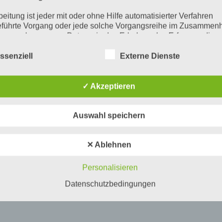
beitung ist jeder mit oder ohne Hilfe automatisierter Verfahren
führte Vorgang oder jede solche Vorgangsreihe im Zusammen
ersonenbezogenen Daten wie das Erheben, das Erfassen, die
isation, das Ordnen, die Speicherung, die Anpassung oder
derung, das Auslesen, das Abfragen, die Verwendung, die
ssenziell
Externe Dienste
legung durch Übermittlung, Verbreitung oder eine andere Form 
tstellung, den Abgleich oder die Verknüpfung, die Einschränkun
en oder die Vernichtung.
✓ Akzeptieren
inschränkung der Verarbeitung
Auswahl speichern
hränkung der Verarbeitung ist die Markierung gespeicherter
nenbezogener Daten mit dem Ziel, ihre künftige Verarbeitung
schränken.
✕ Ablehnen
ofiling
Personalisieren
ling ist jede Art der automatisierten Verarbeitung personenbezo
, die darin besteht, dass diese personenbezogenen Daten ver
Datenschutzbedingungen
n, um bestimmte persönliche Aspekte, die sich auf eine natürli
n beziehen, zu bewerten, insbesondere, um Aspekte bezüglich
tsleistung, wirtschaftlicher Lage, Gesundheit, persönlicher Vorli