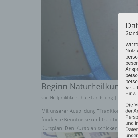
Dat
Stand
Wir f
Nutzu
perso
beson
Anspr
perso
perso
Beginn Naturheilkundlic
Verar
Einwi
von
Heilpraktikerschule Landsberg
|
Dez. 10, 
Die V
Mit unserer Ausbildung “Traditionelle Na
der A
Perso
fundierte Kenntnisse und traditionelles 
und i
Kursplan: Den Kursplan schicken wir Ihnen
Daten
unser