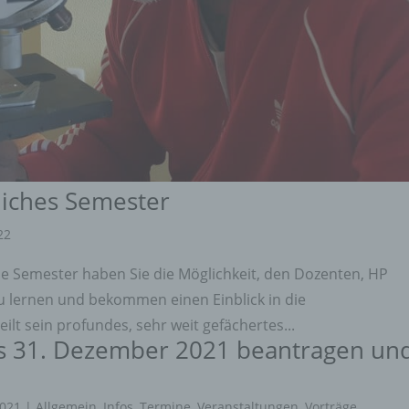
liches Semester
22
he Semester haben Sie die Möglichkeit, den Dozenten, HP
u lernen und bekommen einen Einblick in die
ilt sein profundes, sehr weit gefächertes...
is 31. Dezember 2021 beantragen un
2021
|
Allgemein
,
Infos
,
Termine
,
Veranstaltungen
,
Vorträge