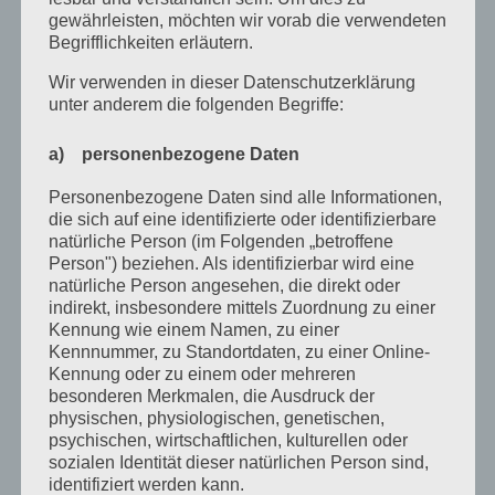
Juli 2022
gewährleisten, möchten wir vorab die verwendeten
Begrifflichkeiten erläutern.
April 2022
Wir verwenden in dieser Datenschutzerklärung
Februar 2022
unter anderem die folgenden Begriffe:
Januar 2022
a) personenbezogene Daten
Dezember 2021
Personenbezogene Daten sind alle Informationen,
Oktober 2021
die sich auf eine identifizierte oder identifizierbare
natürliche Person (im Folgenden „betroffene
September 2021
Person") beziehen. Als identifizierbar wird eine
natürliche Person angesehen, die direkt oder
Mai 2021
indirekt, insbesondere mittels Zuordnung zu einer
Kennung wie einem Namen, zu einer
März 2021
Kennnummer, zu Standortdaten, zu einer Online-
Kennung oder zu einem oder mehreren
Januar 2021
besonderen Merkmalen, die Ausdruck der
Dezember 2020
physischen, physiologischen, genetischen,
psychischen, wirtschaftlichen, kulturellen oder
Oktober 2020
sozialen Identität dieser natürlichen Person sind,
identifiziert werden kann.