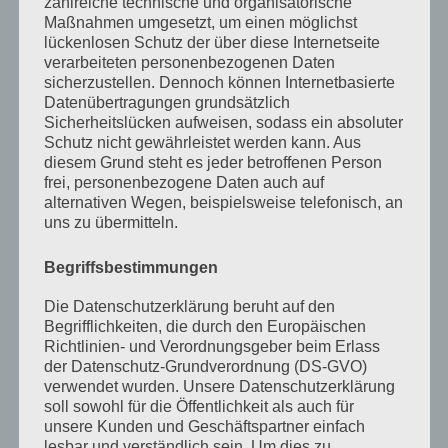
zahlreiche technische und organisatorische
Maßnahmen umgesetzt, um einen möglichst
September 2023
lückenlosen Schutz der über diese Internetseite
verarbeiteten personenbezogenen Daten
Juli 2023
sicherzustellen. Dennoch können Internetbasierte
Datenübertragungen grundsätzlich
Juni 2023
Sicherheitslücken aufweisen, sodass ein absoluter
Mai 2023
Schutz nicht gewährleistet werden kann. Aus
diesem Grund steht es jeder betroffenen Person
April 2023
frei, personenbezogene Daten auch auf
alternativen Wegen, beispielsweise telefonisch, an
März 2023
uns zu übermitteln.
Februar 2023
Begriffsbestimmungen
Dezember 2022
Die Datenschutzerklärung beruht auf den
November 2022
Begrifflichkeiten, die durch den Europäischen
Richtlinien- und Verordnungsgeber beim Erlass
Oktober 2022
der Datenschutz-Grundverordnung (DS-GVO)
verwendet wurden. Unsere Datenschutzerklärung
September 2022
soll sowohl für die Öffentlichkeit als auch für
unsere Kunden und Geschäftspartner einfach
August 2022
lesbar und verständlich sein. Um dies zu