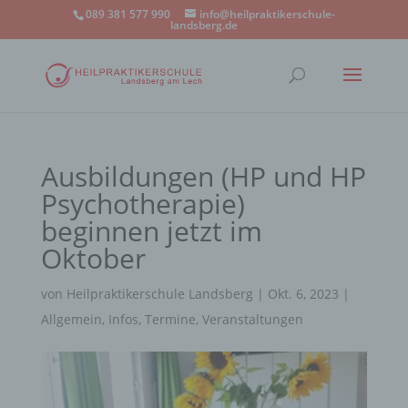
089 381 577 990
info@heilpraktikerschule-
landsberg.de
Ausbildungen (HP und HP
Psychotherapie)
beginnen jetzt im
Oktober
von
Heilpraktikerschule Landsberg
|
Okt. 6, 2023
|
Allgemein
,
Infos
,
Termine
,
Veranstaltungen