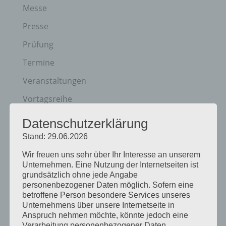
Messe
Presse
Prüfung
Termine
Veranstaltungen
Vortagsreihe
Vorträge
Datenschutzerklärung
Stand: 29.06.2026
Archiv
Wir freuen uns sehr über Ihr Interesse an unserem
Juni 2026
Unternehmen. Eine Nutzung der Internetseiten ist
grundsätzlich ohne jede Angabe
März 2026
personenbezogener Daten möglich. Sofern eine
betroffene Person besondere Services unseres
Januar 2026
Unternehmens über unsere Internetseite in
Dezember 2025
Anspruch nehmen möchte, könnte jedoch eine
Verarbeitung personenbezogener Daten