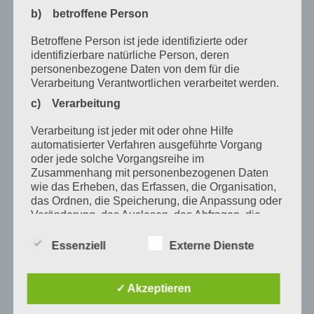
August 2020
b) betroffene Person
Juli 2020
Betroffene Person ist jede identifizierte oder
Juni 2020
identifizierbare natürliche Person, deren
personenbezogene Daten von dem für die
Mai 2020
Verarbeitung Verantwortlichen verarbeitet werden.
April 2020
c) Verarbeitung
März 2020
Verarbeitung ist jeder mit oder ohne Hilfe
automatisierter Verfahren ausgeführte Vorgang
Februar 2020
oder jede solche Vorgangsreihe im
Zusammenhang mit personenbezogenen Daten
Januar 2020
wie das Erheben, das Erfassen, die Organisation,
das Ordnen, die Speicherung, die Anpassung oder
Dezember 2019
Veränderung, das Auslesen, das Abfragen, die
November 2019
Verwendung, die Offenlegung durch Übermittlung,
Verbreitung oder eine andere Form der
Essenziell
Externe Dienste
Oktober 2019
Bereitstellung, den Abgleich oder die Verknüpfung,
die Einschränkung, das Löschen oder die
August 2019
Vernichtung.
✓ Akzeptieren
Juli 2019
d) Einschränkung der Verarbeitung