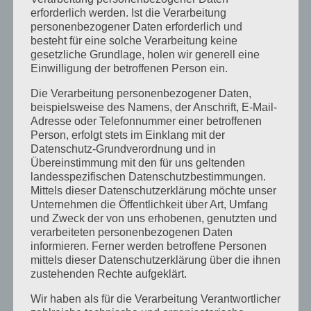
April 2025
erforderlich werden. Ist die Verarbeitung
personenbezogener Daten erforderlich und
März 2025
besteht für eine solche Verarbeitung keine
gesetzliche Grundlage, holen wir generell eine
Februar 2025
Einwilligung der betroffenen Person ein.
Januar 2025
Die Verarbeitung personenbezogener Daten,
beispielsweise des Namens, der Anschrift, E-Mail-
Dezember 2024
Adresse oder Telefonnummer einer betroffenen
September 2024
Person, erfolgt stets im Einklang mit der
Datenschutz-Grundverordnung und in
August 2024
Übereinstimmung mit den für uns geltenden
landesspezifischen Datenschutzbestimmungen.
April 2024
Mittels dieser Datenschutzerklärung möchte unser
Unternehmen die Öffentlichkeit über Art, Umfang
März 2024
und Zweck der von uns erhobenen, genutzten und
verarbeiteten personenbezogenen Daten
Januar 2024
informieren. Ferner werden betroffene Personen
Dezember 2023
mittels dieser Datenschutzerklärung über die ihnen
zustehenden Rechte aufgeklärt.
November 2023
Wir haben als für die Verarbeitung Verantwortlicher
Oktober 2023