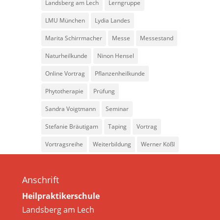
Landsberg am Lech
Lerngruppe
LMU München
Lydia Landes
Marita Schirrmacher
Messe
Messestand
Naturheilkunde
Ninon Hensel
Online Vortrag
Pflanzenheilkunde
Phytotherapie
Prüfung
Sandra Voigtmann
Seminar
Stefanie Bräutigam
Taping
Vortrag
Vortragsreihe
Weiterbildung
Werner Kößl
Anschrift
Heilpraktikerschule
Landsberg am Lech