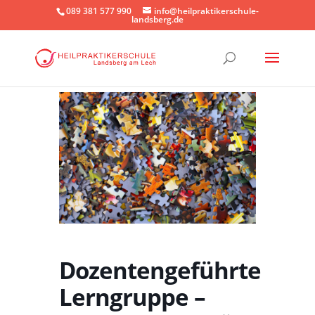
089 381 577 990
info@heilpraktikerschule-
landsberg.de
Dozentengeführte
Lerngruppe –