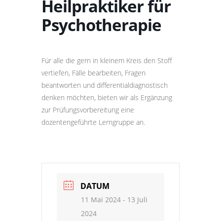
Heilpraktiker für
Psychotherapie
Für alle die gern in kleinem Kreis den Stoff
vertiefen, Fälle bearbeiten, Fragen
beantworten und differentialdiagnostisch
denken möchten, bieten wir als Ergänzung
zur Prüfungsvorbereitung eine
dozentengeführte Lerngruppe an.
DATUM
11 Mai 2024
- 13 Juli
2024