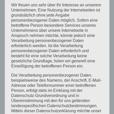
Mit einem kühlen Kopf lernt es sich
Wir freuen uns sehr über Ihr Interesse an unserem
besser
Unternehmen. Eine Nutzung der Internetseiten ist
grundsätzlich ohne jede Angabe
Heilpraktiker für Psychotherapie –
personenbezogener Daten möglich. Sofern eine
betroffene Person besondere Services unseres
Prüfung bis auf weiteres nach dem
Unternehmens über unsere Internetseite in
ICD10
Anspruch nehmen möchte, könnte jedoch eine
Verarbeitung personenbezogener Daten
20 Jahre Heilpraktikerschule
erforderlich werden. Ist die Verarbeitung
Landsberg
personenbezogener Daten erforderlich und
besteht für eine solche Verarbeitung keine
Schriftliche Prüfung vor dem
gesetzliche Grundlage, holen wir generell eine
Amtsarzt für Heilpraktiker und
Einwilligung der betroffenen Person ein.
Heilpraktiker für Psychotherapie
Die Verarbeitung personenbezogener Daten,
beispielsweise des Namens, der Anschrift, E-Mail-
Neu: Dunkelfeld Diagnostik –
Adresse oder Telefonnummer einer betroffenen
Einführung und Ausbildungen in
Person, erfolgt stets im Einklang mit der
Datenschutz-Grundverordnung und in
Präsenz
Übereinstimmung mit den für uns geltenden
Kategorien
landesspezifischen Datenschutzbestimmungen.
Mittels dieser Datenschutzerklärung möchte unser