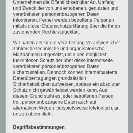
Unternehmen die Öffentlichkeit über Art, Umfang
Allgemein
und Zweck der von uns erhobenen, genutzten und
verarbeiteten personenbezogenen Daten
Ausbildung
informieren. Ferner werden betroffene Personen
Heilpraktikergesetz
mittels dieser Datenschutzerklärung über die ihnen
zustehenden Rechte aufgeklärt.
Heilpratkiker für Psychotherapie
Wir haben als für die Verarbeitung Verantwortlicher
Infos
zahlreiche technische und organisatorische
Maßnahmen umgesetzt, um einen möglichst
Messe
lückenlosen Schutz der über diese Internetseite
verarbeiteten personenbezogenen Daten
Presse
sicherzustellen. Dennoch können Internetbasierte
Datenübertragungen grundsätzlich
Prüfung
Sicherheitslücken aufweisen, sodass ein absoluter
Termine
Schutz nicht gewährleistet werden kann. Aus
diesem Grund steht es jeder betroffenen Person
Veranstaltungen
frei, personenbezogene Daten auch auf
alternativen Wegen, beispielsweise telefonisch, an
Vortagsreihe
uns zu übermitteln.
Vorträge
Begriffsbestimmungen
Archiv