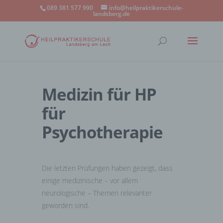
089 381 577 990
info@heilpraktikerschule-
landsberg.de
Medizin für HP
für
Psychotherapie
Die letzten Prüfungen haben gezeigt, dass
einige medizinische – vor allem
neurologische – Themen relevanter
geworden sind.