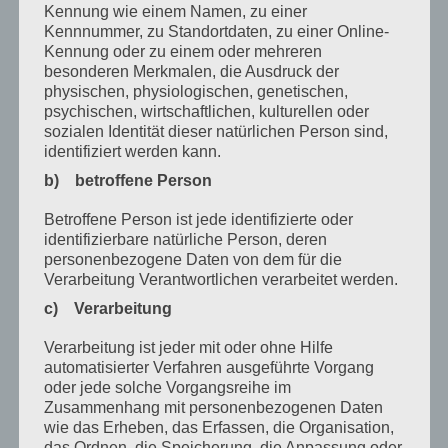
Kennung wie einem Namen, zu einer
März 2024
Kennnummer, zu Standortdaten, zu einer Online-
Kennung oder zu einem oder mehreren
Januar 2024
besonderen Merkmalen, die Ausdruck der
physischen, physiologischen, genetischen,
Dezember 2023
psychischen, wirtschaftlichen, kulturellen oder
sozialen Identität dieser natürlichen Person sind,
November 2023
identifiziert werden kann.
Oktober 2023
b) betroffene Person
September 2023
Betroffene Person ist jede identifizierte oder
identifizierbare natürliche Person, deren
Juli 2023
personenbezogene Daten von dem für die
Verarbeitung Verantwortlichen verarbeitet werden.
Juni 2023
c) Verarbeitung
Mai 2023
Verarbeitung ist jeder mit oder ohne Hilfe
April 2023
automatisierter Verfahren ausgeführte Vorgang
oder jede solche Vorgangsreihe im
März 2023
Zusammenhang mit personenbezogenen Daten
Februar 2023
wie das Erheben, das Erfassen, die Organisation,
das Ordnen, die Speicherung, die Anpassung oder