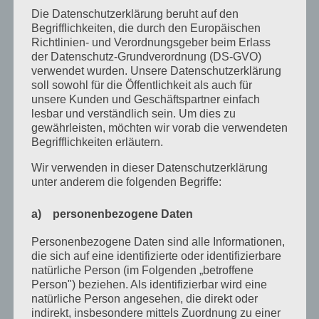
Die Datenschutzerklärung beruht auf den
Begrifflichkeiten, die durch den Europäischen
Juni 2026
Richtlinien- und Verordnungsgeber beim Erlass
der Datenschutz-Grundverordnung (DS-GVO)
März 2026
verwendet wurden. Unsere Datenschutzerklärung
Januar 2026
soll sowohl für die Öffentlichkeit als auch für
unsere Kunden und Geschäftspartner einfach
Dezember 2025
lesbar und verständlich sein. Um dies zu
gewährleisten, möchten wir vorab die verwendeten
April 2025
Begrifflichkeiten erläutern.
März 2025
Wir verwenden in dieser Datenschutzerklärung
unter anderem die folgenden Begriffe:
Februar 2025
Januar 2025
a) personenbezogene Daten
Dezember 2024
Personenbezogene Daten sind alle Informationen,
die sich auf eine identifizierte oder identifizierbare
September 2024
natürliche Person (im Folgenden „betroffene
Person") beziehen. Als identifizierbar wird eine
August 2024
natürliche Person angesehen, die direkt oder
indirekt, insbesondere mittels Zuordnung zu einer
April 2024