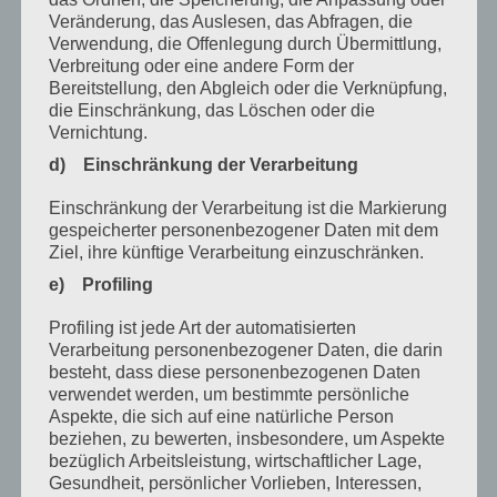
Dezember 2022
Veränderung, das Auslesen, das Abfragen, die
Verwendung, die Offenlegung durch Übermittlung,
November 2022
Verbreitung oder eine andere Form der
Bereitstellung, den Abgleich oder die Verknüpfung,
Oktober 2022
die Einschränkung, das Löschen oder die
Vernichtung.
September 2022
d) Einschränkung der Verarbeitung
August 2022
Einschränkung der Verarbeitung ist die Markierung
Juli 2022
gespeicherter personenbezogener Daten mit dem
Ziel, ihre künftige Verarbeitung einzuschränken.
April 2022
e) Profiling
Februar 2022
Profiling ist jede Art der automatisierten
Januar 2022
Verarbeitung personenbezogener Daten, die darin
besteht, dass diese personenbezogenen Daten
Dezember 2021
verwendet werden, um bestimmte persönliche
Oktober 2021
Aspekte, die sich auf eine natürliche Person
beziehen, zu bewerten, insbesondere, um Aspekte
September 2021
bezüglich Arbeitsleistung, wirtschaftlicher Lage,
Gesundheit, persönlicher Vorlieben, Interessen,
Mai 2021