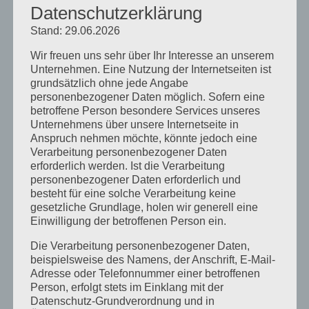
Datenschutzerklärung
Stand: 29.06.2026
Wir freuen uns sehr über Ihr Interesse an unserem
Unternehmen. Eine Nutzung der Internetseiten ist
grundsätzlich ohne jede Angabe
Neueste Beiträge
personenbezogener Daten möglich. Sofern eine
betroffene Person besondere Services unseres
Unternehmens über unsere Internetseite in
Mit einem kühlen Kopf lernt es sich
Anspruch nehmen möchte, könnte jedoch eine
besser
Verarbeitung personenbezogener Daten
erforderlich werden. Ist die Verarbeitung
Heilpraktiker für Psychotherapie –
personenbezogener Daten erforderlich und
Prüfung bis auf weiteres nach dem
besteht für eine solche Verarbeitung keine
gesetzliche Grundlage, holen wir generell eine
ICD10
Einwilligung der betroffenen Person ein.
20 Jahre Heilpraktikerschule
Die Verarbeitung personenbezogener Daten,
Landsberg
beispielsweise des Namens, der Anschrift, E-Mail-
Adresse oder Telefonnummer einer betroffenen
Schriftliche Prüfung vor dem
Person, erfolgt stets im Einklang mit der
Amtsarzt für Heilpraktiker und
Datenschutz-Grundverordnung und in