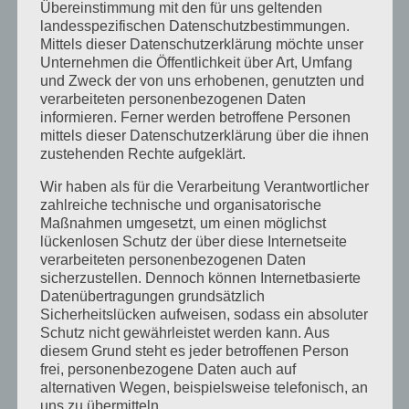
Übereinstimmung mit den für uns geltenden
Heilpraktiker für Psychotherapie
landesspezifischen Datenschutzbestimmungen.
Neu: Dunkelfeld Diagnostik –
Mittels dieser Datenschutzerklärung möchte unser
Unternehmen die Öffentlichkeit über Art, Umfang
Einführung und Ausbildungen in
und Zweck der von uns erhobenen, genutzten und
Präsenz
verarbeiteten personenbezogenen Daten
informieren. Ferner werden betroffene Personen
Kategorien
mittels dieser Datenschutzerklärung über die ihnen
zustehenden Rechte aufgeklärt.
Allgemein
Wir haben als für die Verarbeitung Verantwortlicher
Ausbildung
zahlreiche technische und organisatorische
Maßnahmen umgesetzt, um einen möglichst
Heilpraktikergesetz
lückenlosen Schutz der über diese Internetseite
verarbeiteten personenbezogenen Daten
Heilpratkiker für Psychotherapie
sicherzustellen. Dennoch können Internetbasierte
Datenübertragungen grundsätzlich
Infos
Sicherheitslücken aufweisen, sodass ein absoluter
Schutz nicht gewährleistet werden kann. Aus
Messe
diesem Grund steht es jeder betroffenen Person
Presse
frei, personenbezogene Daten auch auf
alternativen Wegen, beispielsweise telefonisch, an
Prüfung
uns zu übermitteln.