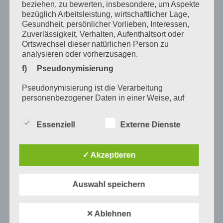
beziehen, zu bewerten, insbesondere, um Aspekte
Januar 2022
bezüglich Arbeitsleistung, wirtschaftlicher Lage,
Gesundheit, persönlicher Vorlieben, Interessen,
Dezember 2021
Zuverlässigkeit, Verhalten, Aufenthaltsort oder
Ortswechsel dieser natürlichen Person zu
Oktober 2021
analysieren oder vorherzusagen.
September 2021
f) Pseudonymisierung
Mai 2021
Pseudonymisierung ist die Verarbeitung
personenbezogener Daten in einer Weise, auf
März 2021
welche die personenbezogenen Daten ohne
Hinzuziehung zusätzlicher Informationen nicht
Januar 2021
Essenziell
Externe Dienste
mehr einer spezifischen betroffenen Person
zugeordnet werden können, sofern diese
Dezember 2020
zusätzlichen Informationen gesondert aufbewahrt
✓ Akzeptieren
Oktober 2020
werden und technischen und organisatorischen
Maßnahmen unterliegen, die gewährleisten, dass
August 2020
die personenbezogenen Daten nicht einer
Auswahl speichern
identifizierten oder identifizierbaren natürlichen
Juli 2020
Person zugewiesen werden.
Juni 2020
g) Verantwortlicher oder für die Verarbeitung
✕ Ablehnen
Verantwortlicher