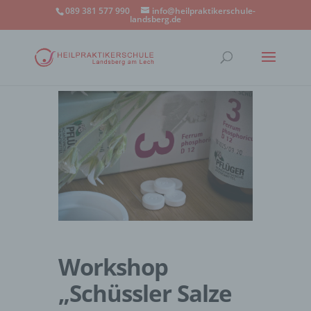
089 381 577 990
info@heilpraktikerschule-
landsberg.de
Workshop
„Schüssler Salze