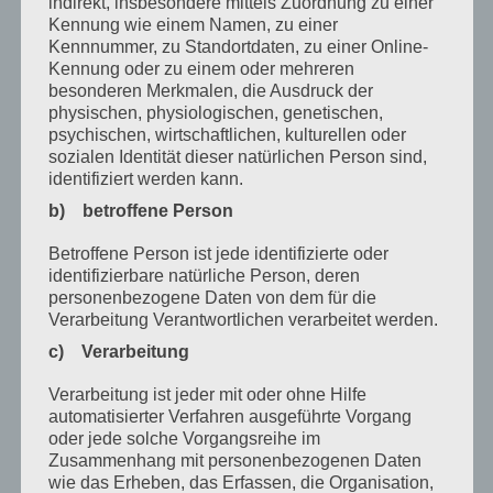
indirekt, insbesondere mittels Zuordnung zu einer
Kennung wie einem Namen, zu einer
April 2024
Kennnummer, zu Standortdaten, zu einer Online-
März 2024
Kennung oder zu einem oder mehreren
besonderen Merkmalen, die Ausdruck der
Januar 2024
physischen, physiologischen, genetischen,
psychischen, wirtschaftlichen, kulturellen oder
Dezember 2023
sozialen Identität dieser natürlichen Person sind,
identifiziert werden kann.
November 2023
b) betroffene Person
Oktober 2023
Betroffene Person ist jede identifizierte oder
September 2023
identifizierbare natürliche Person, deren
personenbezogene Daten von dem für die
Juli 2023
Verarbeitung Verantwortlichen verarbeitet werden.
Juni 2023
c) Verarbeitung
Mai 2023
Verarbeitung ist jeder mit oder ohne Hilfe
automatisierter Verfahren ausgeführte Vorgang
April 2023
oder jede solche Vorgangsreihe im
Zusammenhang mit personenbezogenen Daten
März 2023
wie das Erheben, das Erfassen, die Organisation,