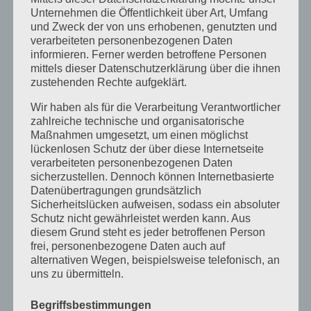
Unternehmen die Öffentlichkeit über Art, Umfang
und Zweck der von uns erhobenen, genutzten und
Allgemein
verarbeiteten personenbezogenen Daten
informieren. Ferner werden betroffene Personen
Ausbildung
mittels dieser Datenschutzerklärung über die ihnen
Heilpraktikergesetz
zustehenden Rechte aufgeklärt.
Heilpratkiker für Psychotherapie
Wir haben als für die Verarbeitung Verantwortlicher
zahlreiche technische und organisatorische
Infos
Maßnahmen umgesetzt, um einen möglichst
lückenlosen Schutz der über diese Internetseite
Messe
verarbeiteten personenbezogenen Daten
sicherzustellen. Dennoch können Internetbasierte
Presse
Datenübertragungen grundsätzlich
Sicherheitslücken aufweisen, sodass ein absoluter
Prüfung
Schutz nicht gewährleistet werden kann. Aus
Termine
diesem Grund steht es jeder betroffenen Person
frei, personenbezogene Daten auch auf
Veranstaltungen
alternativen Wegen, beispielsweise telefonisch, an
uns zu übermitteln.
Vortagsreihe
Begriffsbestimmungen
Vorträge