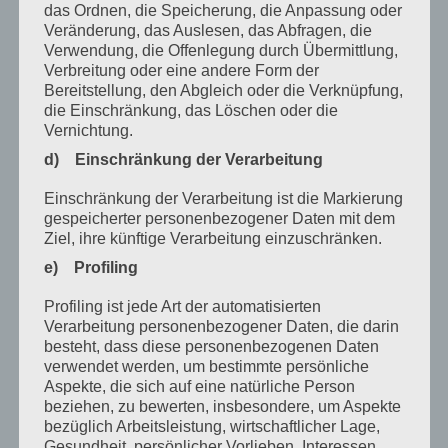
Februar 2023
das Ordnen, die Speicherung, die Anpassung oder
Veränderung, das Auslesen, das Abfragen, die
Dezember 2022
Verwendung, die Offenlegung durch Übermittlung,
Verbreitung oder eine andere Form der
November 2022
Bereitstellung, den Abgleich oder die Verknüpfung,
die Einschränkung, das Löschen oder die
Oktober 2022
Vernichtung.
September 2022
d) Einschränkung der Verarbeitung
August 2022
Einschränkung der Verarbeitung ist die Markierung
gespeicherter personenbezogener Daten mit dem
Juli 2022
Ziel, ihre künftige Verarbeitung einzuschränken.
April 2022
e) Profiling
Februar 2022
Profiling ist jede Art der automatisierten
Verarbeitung personenbezogener Daten, die darin
Januar 2022
besteht, dass diese personenbezogenen Daten
verwendet werden, um bestimmte persönliche
Dezember 2021
Aspekte, die sich auf eine natürliche Person
Oktober 2021
beziehen, zu bewerten, insbesondere, um Aspekte
bezüglich Arbeitsleistung, wirtschaftlicher Lage,
September 2021
Gesundheit, persönlicher Vorlieben, Interessen,