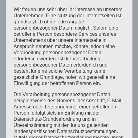
Wir freuen uns sehr über Ihr Interesse an unserem
Mit einem kühlen Kopf lernt es sich
Unternehmen. Eine Nutzung der Internetseiten ist
besser
grundsätzlich ohne jede Angabe
personenbezogener Daten möglich. Sofern eine
Heilpraktiker für Psychotherapie –
betroffene Person besondere Services unseres
Unternehmens über unsere Internetseite in
Prüfung bis auf weiteres nach dem
Anspruch nehmen möchte, könnte jedoch eine
ICD10
Verarbeitung personenbezogener Daten
erforderlich werden. Ist die Verarbeitung
20 Jahre Heilpraktikerschule
personenbezogener Daten erforderlich und
Landsberg
besteht für eine solche Verarbeitung keine
gesetzliche Grundlage, holen wir generell eine
Schriftliche Prüfung vor dem
Einwilligung der betroffenen Person ein.
Amtsarzt für Heilpraktiker und
Die Verarbeitung personenbezogener Daten,
Heilpraktiker für Psychotherapie
beispielsweise des Namens, der Anschrift, E-Mail-
Adresse oder Telefonnummer einer betroffenen
Neu: Dunkelfeld Diagnostik –
Person, erfolgt stets im Einklang mit der
Einführung und Ausbildungen in
Datenschutz-Grundverordnung und in
Übereinstimmung mit den für uns geltenden
Präsenz
landesspezifischen Datenschutzbestimmungen.
Kategorien
Mittels dieser Datenschutzerklärung möchte unser