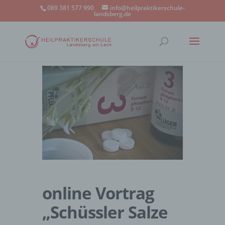
089 381 577 990
info@heilpraktikerschule-
landsberg.de
online Vortrag
„Schüssler Salze