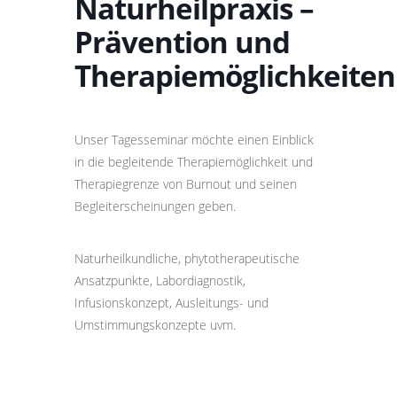
Naturheilpraxis –
Prävention und
Therapiemöglichkeiten
Unser Tagesseminar möchte einen Einblick
in die begleitende Therapiemöglichkeit und
Therapiegrenze von Burnout und seinen
Begleiterscheinungen geben.
Naturheilkundliche, phytotherapeutische
Ansatzpunkte, Labordiagnostik,
Infusionskonzept, Ausleitungs- und
Umstimmungskonzepte uvm.