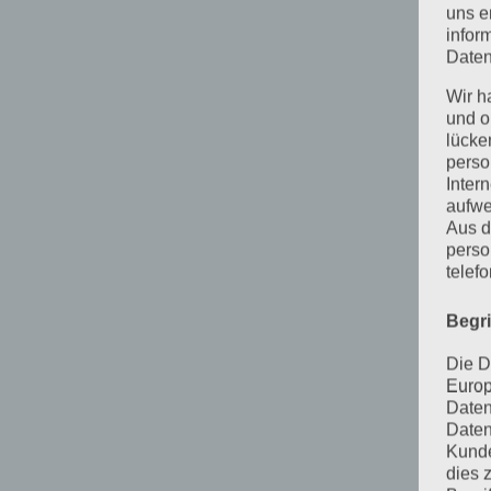
uns e
infor
Daten
Wir h
und o
lücke
perso
Inter
aufwe
Aus d
perso
telef
Begr
Die D
Europ
Daten
Daten
Kunde
dies 