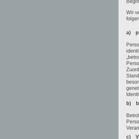
Begrif
Wir v
folge
a) p
Perso
ident
„betro
Perso
Zuord
Stand
beson
genet
Identi
b) b
Betrof
Perso
Veran
c) V