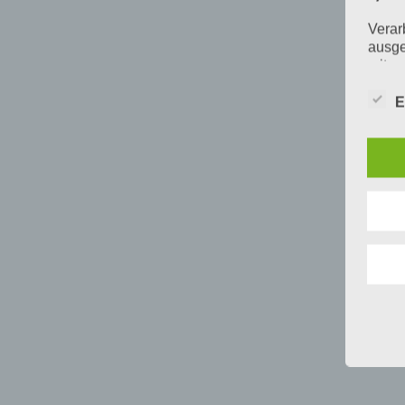
Verar
ausge
mit p
Organ
Verän
E
Offen
Berei
Lösch
d) E
Einsc
perso
einzu
e) Pr
Profi
Daten
werde
Perso
Arbei