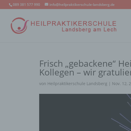
089 381 577 990
info@heilpraktikerschule-landsberg.de
Frisch „gebackene“ He
Kollegen – wir gratuli
von
Heilpraktikerschule Landsberg
|
Nov. 12, 