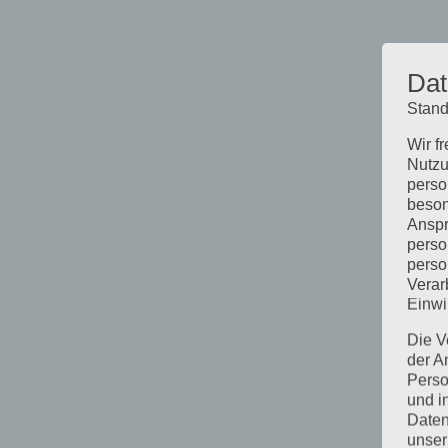
Dat
Stand
Wir f
Nutzu
perso
beson
Anspr
perso
perso
Verar
Einwi
Die V
der A
Perso
und i
Daten
unser