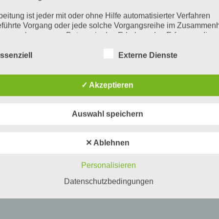
beitung ist jeder mit oder ohne Hilfe automatisierter Verfahren
führte Vorgang oder jede solche Vorgangsreihe im Zusammen
ersonenbezogenen Daten wie das Erheben, das Erfassen, die
isation, das Ordnen, die Speicherung, die Anpassung oder
derung, das Auslesen, das Abfragen, die Verwendung, die
ssenziell
Externe Dienste
legung durch Übermittlung, Verbreitung oder eine andere Form 
tstellung, den Abgleich oder die Verknüpfung, die Einschränkun
en oder die Vernichtung.
✓ Akzeptieren
inschränkung der Verarbeitung
Auswahl speichern
hränkung der Verarbeitung ist die Markierung gespeicherter
nenbezogener Daten mit dem Ziel, ihre künftige Verarbeitung
schränken.
✕ Ablehnen
ofiling
Personalisieren
ling ist jede Art der automatisierten Verarbeitung personenbezo
, die darin besteht, dass diese personenbezogenen Daten ver
Datenschutzbedingungen
n, um bestimmte persönliche Aspekte, die sich auf eine natürli
n beziehen, zu bewerten, insbesondere, um Aspekte bezüglich
tsleistung, wirtschaftlicher Lage, Gesundheit, persönlicher Vorli