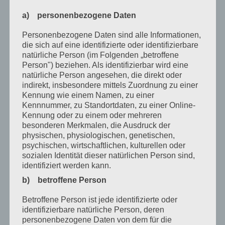
Januar 2021
a) personenbezogene Daten
Dezember 2020
Personenbezogene Daten sind alle Informationen,
die sich auf eine identifizierte oder identifizierbare
Oktober 2020
natürliche Person (im Folgenden „betroffene
Person") beziehen. Als identifizierbar wird eine
August 2020
natürliche Person angesehen, die direkt oder
indirekt, insbesondere mittels Zuordnung zu einer
Juli 2020
Kennung wie einem Namen, zu einer
Juni 2020
Kennnummer, zu Standortdaten, zu einer Online-
Kennung oder zu einem oder mehreren
Mai 2020
besonderen Merkmalen, die Ausdruck der
physischen, physiologischen, genetischen,
April 2020
psychischen, wirtschaftlichen, kulturellen oder
sozialen Identität dieser natürlichen Person sind,
März 2020
identifiziert werden kann.
Februar 2020
b) betroffene Person
Januar 2020
Betroffene Person ist jede identifizierte oder
identifizierbare natürliche Person, deren
Dezember 2019
personenbezogene Daten von dem für die