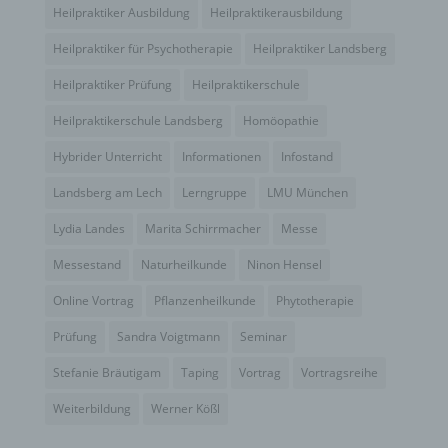
Heilpraktiker Ausbildung
Heilpraktikerausbildung
Profiling ist jede Art der automatisierten
Verarbeitung personenbezogener Daten, die darin
Heilpraktiker für Psychotherapie
Heilpraktiker Landsberg
besteht, dass diese personenbezogenen Daten
Heilpraktiker Prüfung
Heilpraktikerschule
verwendet werden, um bestimmte persönliche
Aspekte, die sich auf eine natürliche Person
Heilpraktikerschule Landsberg
Homöopathie
beziehen, zu bewerten, insbesondere, um Aspekte
bezüglich Arbeitsleistung, wirtschaftlicher Lage,
Hybrider Unterricht
Informationen
Infostand
Gesundheit, persönlicher Vorlieben, Interessen,
Zuverlässigkeit, Verhalten, Aufenthaltsort oder
Landsberg am Lech
Lerngruppe
LMU München
Ortswechsel dieser natürlichen Person zu
analysieren oder vorherzusagen.
Lydia Landes
Marita Schirrmacher
Messe
f) Pseudonymisierung
Messestand
Naturheilkunde
Ninon Hensel
Pseudonymisierung ist die Verarbeitung
Online Vortrag
Pflanzenheilkunde
Phytotherapie
personenbezogener Daten in einer Weise, auf
welche die personenbezogenen Daten ohne
Prüfung
Sandra Voigtmann
Seminar
Hinzuziehung zusätzlicher Informationen nicht
Stefanie Bräutigam
Taping
Vortrag
Vortragsreihe
mehr einer spezifischen betroffenen Person
zugeordnet werden können, sofern diese
Weiterbildung
Werner Kößl
zusätzlichen Informationen gesondert aufbewahrt
werden und technischen und organisatorischen