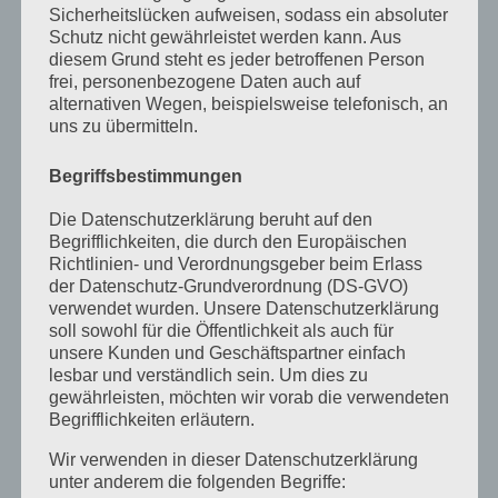
November 2022
Sicherheitslücken aufweisen, sodass ein absoluter
Schutz nicht gewährleistet werden kann. Aus
Oktober 2022
diesem Grund steht es jeder betroffenen Person
frei, personenbezogene Daten auch auf
September 2022
alternativen Wegen, beispielsweise telefonisch, an
uns zu übermitteln.
August 2022
Juli 2022
Begriffsbestimmungen
April 2022
Die Datenschutzerklärung beruht auf den
Begrifflichkeiten, die durch den Europäischen
Februar 2022
Richtlinien- und Verordnungsgeber beim Erlass
der Datenschutz-Grundverordnung (DS-GVO)
Januar 2022
verwendet wurden. Unsere Datenschutzerklärung
Dezember 2021
soll sowohl für die Öffentlichkeit als auch für
unsere Kunden und Geschäftspartner einfach
Oktober 2021
lesbar und verständlich sein. Um dies zu
gewährleisten, möchten wir vorab die verwendeten
September 2021
Begrifflichkeiten erläutern.
Mai 2021
Wir verwenden in dieser Datenschutzerklärung
unter anderem die folgenden Begriffe:
März 2021