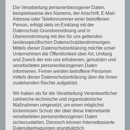
Januar 2024
Die Verarbeitung personenbezogener Daten,
beispielsweise des Namens, der Anschrift, E-Mail-
Dezember 2023
Adresse oder Telefonnummer einer betroffenen
Person, erfolgt stets im Einklang mit der
November 2023
Datenschutz-Grundverordnung und in
Übereinstimmung mit den für uns geltenden
Oktober 2023
landesspezifischen Datenschutzbestimmungen.
Mittels dieser Datenschutzerklärung möchte unser
September 2023
Unternehmen die Öffentlichkeit über Art, Umfang
Juli 2023
und Zweck der von uns erhobenen, genutzten und
verarbeiteten personenbezogenen Daten
Juni 2023
informieren. Ferner werden betroffene Personen
mittels dieser Datenschutzerklärung über die ihnen
Mai 2023
zustehenden Rechte aufgeklärt.
April 2023
Wir haben als für die Verarbeitung Verantwortlicher
zahlreiche technische und organisatorische
März 2023
Maßnahmen umgesetzt, um einen möglichst
lückenlosen Schutz der über diese Internetseite
Februar 2023
verarbeiteten personenbezogenen Daten
Dezember 2022
sicherzustellen. Dennoch können Internetbasierte
Datenübertragungen grundsätzlich