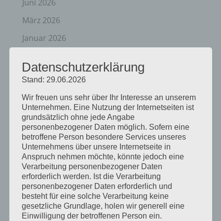
Juni 2026
März 2026
Januar 2026
Dezember 2025
Datenschutzerklärung
April 2025
Stand: 29.06.2026
März 2025
Wir freuen uns sehr über Ihr Interesse an unserem
Unternehmen. Eine Nutzung der Internetseiten ist
Februar 2025
grundsätzlich ohne jede Angabe
Januar 2025
personenbezogener Daten möglich. Sofern eine
betroffene Person besondere Services unseres
Dezember 2024
Unternehmens über unsere Internetseite in
Anspruch nehmen möchte, könnte jedoch eine
September 2024
Verarbeitung personenbezogener Daten
erforderlich werden. Ist die Verarbeitung
August 2024
personenbezogener Daten erforderlich und
besteht für eine solche Verarbeitung keine
April 2024
gesetzliche Grundlage, holen wir generell eine
März 2024
Einwilligung der betroffenen Person ein.