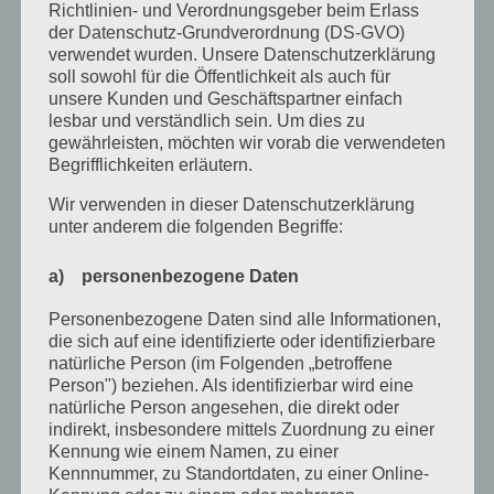
Mai 2023
Richtlinien- und Verordnungsgeber beim Erlass
der Datenschutz-Grundverordnung (DS-GVO)
April 2023
verwendet wurden. Unsere Datenschutzerklärung
soll sowohl für die Öffentlichkeit als auch für
März 2023
unsere Kunden und Geschäftspartner einfach
lesbar und verständlich sein. Um dies zu
Februar 2023
gewährleisten, möchten wir vorab die verwendeten
Begrifflichkeiten erläutern.
Dezember 2022
Wir verwenden in dieser Datenschutzerklärung
November 2022
unter anderem die folgenden Begriffe:
Oktober 2022
a) personenbezogene Daten
September 2022
Personenbezogene Daten sind alle Informationen,
August 2022
die sich auf eine identifizierte oder identifizierbare
natürliche Person (im Folgenden „betroffene
Juli 2022
Person") beziehen. Als identifizierbar wird eine
April 2022
natürliche Person angesehen, die direkt oder
indirekt, insbesondere mittels Zuordnung zu einer
Februar 2022
Kennung wie einem Namen, zu einer
Kennnummer, zu Standortdaten, zu einer Online-
Januar 2022