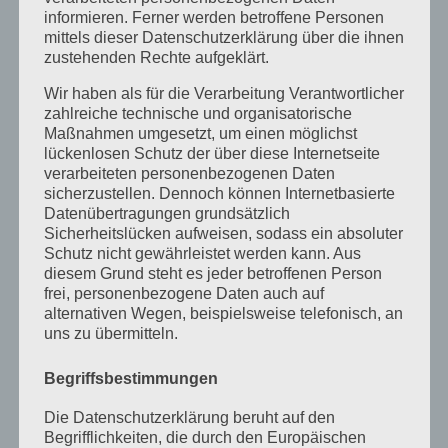
informieren. Ferner werden betroffene Personen
Dezember 2024
mittels dieser Datenschutzerklärung über die ihnen
zustehenden Rechte aufgeklärt.
September 2024
Wir haben als für die Verarbeitung Verantwortlicher
August 2024
zahlreiche technische und organisatorische
April 2024
Maßnahmen umgesetzt, um einen möglichst
lückenlosen Schutz der über diese Internetseite
März 2024
verarbeiteten personenbezogenen Daten
sicherzustellen. Dennoch können Internetbasierte
Januar 2024
Datenübertragungen grundsätzlich
Sicherheitslücken aufweisen, sodass ein absoluter
Dezember 2023
Schutz nicht gewährleistet werden kann. Aus
diesem Grund steht es jeder betroffenen Person
November 2023
frei, personenbezogene Daten auch auf
Oktober 2023
alternativen Wegen, beispielsweise telefonisch, an
uns zu übermitteln.
September 2023
Begriffsbestimmungen
Juli 2023
Die Datenschutzerklärung beruht auf den
Juni 2023
Begrifflichkeiten, die durch den Europäischen