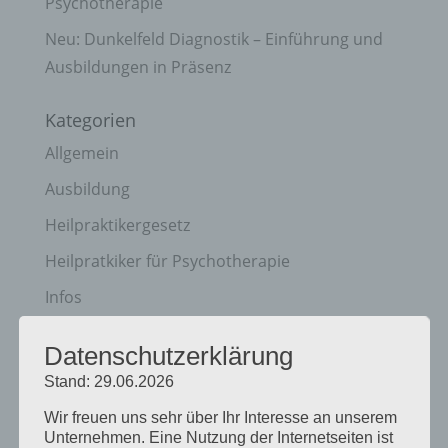
Psychotherapie
Neu: Dunkelfeld Diagnostik – Einführung und
Ausbildungen in Präsenz
Kategorien
Allgemein
Ausbildung
Heilpraktikergesetz
Heilpratkiker für Psychotherapie
Infos
Messe
Datenschutzerklärung
Presse
Stand: 29.06.2026
Prüfung
Wir freuen uns sehr über Ihr Interesse an unserem
Unternehmen. Eine Nutzung der Internetseiten ist
Termine