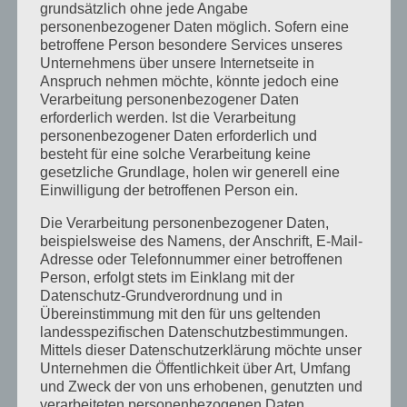
grundsätzlich ohne jede Angabe
Veranstaltungen
personenbezogener Daten möglich. Sofern eine
betroffene Person besondere Services unseres
Vortagsreihe
Unternehmens über unsere Internetseite in
Anspruch nehmen möchte, könnte jedoch eine
Vorträge
Verarbeitung personenbezogener Daten
erforderlich werden. Ist die Verarbeitung
personenbezogener Daten erforderlich und
Archiv
besteht für eine solche Verarbeitung keine
Juni 2026
gesetzliche Grundlage, holen wir generell eine
Einwilligung der betroffenen Person ein.
März 2026
Die Verarbeitung personenbezogener Daten,
Januar 2026
beispielsweise des Namens, der Anschrift, E-Mail-
Adresse oder Telefonnummer einer betroffenen
Dezember 2025
Person, erfolgt stets im Einklang mit der
Datenschutz-Grundverordnung und in
April 2025
Übereinstimmung mit den für uns geltenden
März 2025
landesspezifischen Datenschutzbestimmungen.
Mittels dieser Datenschutzerklärung möchte unser
Februar 2025
Unternehmen die Öffentlichkeit über Art, Umfang
und Zweck der von uns erhobenen, genutzten und
Januar 2025
verarbeiteten personenbezogenen Daten