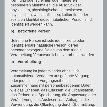
Kennung oder zu einem oder mehreren
besonderen Merkmalen, die Ausdruck der
Dezember 2021
physischen, physiologischen, genetischen,
psychischen, wirtschaftlichen, kulturellen oder
Oktober 2021
sozialen Identität dieser natürlichen Person sind,
September 2021
identifiziert werden kann.
b) betroffene Person
Mai 2021
Betroffene Person ist jede identifizierte oder
März 2021
identifizierbare natürliche Person, deren
Januar 2021
personenbezogene Daten von dem für die
Verarbeitung Verantwortlichen verarbeitet werden.
Dezember 2020
c) Verarbeitung
Oktober 2020
Verarbeitung ist jeder mit oder ohne Hilfe
August 2020
automatisierter Verfahren ausgeführte Vorgang
oder jede solche Vorgangsreihe im
Juli 2020
Zusammenhang mit personenbezogenen Daten
wie das Erheben, das Erfassen, die Organisation,
Juni 2020
das Ordnen, die Speicherung, die Anpassung oder
Veränderung, das Auslesen, das Abfragen, die
Mai 2020
Verwendung, die Offenlegung durch Übermittlung,