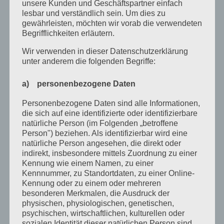
unsere Kunden und Geschäftspartner einfach
September 2022
lesbar und verständlich sein. Um dies zu
gewährleisten, möchten wir vorab die verwendeten
August 2022
Begrifflichkeiten erläutern.
Juli 2022
Wir verwenden in dieser Datenschutzerklärung
unter anderem die folgenden Begriffe:
April 2022
a) personenbezogene Daten
Februar 2022
Januar 2022
Personenbezogene Daten sind alle Informationen,
die sich auf eine identifizierte oder identifizierbare
Dezember 2021
natürliche Person (im Folgenden „betroffene
Person") beziehen. Als identifizierbar wird eine
Oktober 2021
natürliche Person angesehen, die direkt oder
indirekt, insbesondere mittels Zuordnung zu einer
September 2021
Kennung wie einem Namen, zu einer
Kennnummer, zu Standortdaten, zu einer Online-
Mai 2021
Kennung oder zu einem oder mehreren
März 2021
besonderen Merkmalen, die Ausdruck der
physischen, physiologischen, genetischen,
Januar 2021
psychischen, wirtschaftlichen, kulturellen oder
sozialen Identität dieser natürlichen Person sind,