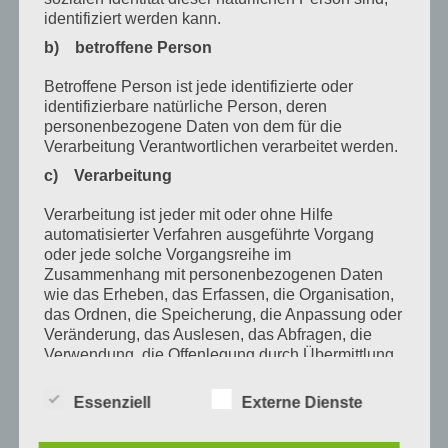
Dezember 2020
identifiziert werden kann.
Oktober 2020
b) betroffene Person
August 2020
Betroffene Person ist jede identifizierte oder
identifizierbare natürliche Person, deren
Juli 2020
personenbezogene Daten von dem für die
Verarbeitung Verantwortlichen verarbeitet werden.
Juni 2020
c) Verarbeitung
Mai 2020
Verarbeitung ist jeder mit oder ohne Hilfe
April 2020
automatisierter Verfahren ausgeführte Vorgang
oder jede solche Vorgangsreihe im
März 2020
Zusammenhang mit personenbezogenen Daten
wie das Erheben, das Erfassen, die Organisation,
Februar 2020
das Ordnen, die Speicherung, die Anpassung oder
Januar 2020
Veränderung, das Auslesen, das Abfragen, die
Verwendung, die Offenlegung durch Übermittlung,
Dezember 2019
Verbreitung oder eine andere Form der
Bereitstellung, den Abgleich oder die Verknüpfung,
Essenziell
Externe Dienste
November 2019
die Einschränkung, das Löschen oder die
Vernichtung.
Oktober 2019