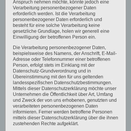
Anspruch nehmen möchte, könnte jedoch eine
Januar 2026
Verarbeitung personenbezogener Daten
erforderlich werden. Ist die Verarbeitung
Dezember 2025
personenbezogener Daten erforderlich und
besteht für eine solche Verarbeitung keine
April 2025
gesetzliche Grundlage, holen wir generell eine
Einwilligung der betroffenen Person ein.
März 2025
Die Verarbeitung personenbezogener Daten,
Februar 2025
beispielsweise des Namens, der Anschrift, E-Mail-
Januar 2025
Adresse oder Telefonnummer einer betroffenen
Person, erfolgt stets im Einklang mit der
Dezember 2024
Datenschutz-Grundverordnung und in
Übereinstimmung mit den für uns geltenden
September 2024
landesspezifischen Datenschutzbestimmungen.
Mittels dieser Datenschutzerklärung möchte unser
August 2024
Unternehmen die Öffentlichkeit über Art, Umfang
und Zweck der von uns erhobenen, genutzten und
April 2024
verarbeiteten personenbezogenen Daten
März 2024
informieren. Ferner werden betroffene Personen
mittels dieser Datenschutzerklärung über die ihnen
Januar 2024
zustehenden Rechte aufgeklärt.