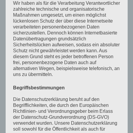
Dezember 2023
Wir haben als für die Verarbeitung Verantwortlicher
zahlreiche technische und organisatorische
November 2023
Maßnahmen umgesetzt, um einen möglichst
lückenlosen Schutz der über diese Internetseite
Oktober 2023
verarbeiteten personenbezogenen Daten
sicherzustellen. Dennoch können Internetbasierte
September 2023
Datenübertragungen grundsätzlich
Juli 2023
Sicherheitslücken aufweisen, sodass ein absoluter
Schutz nicht gewährleistet werden kann. Aus
Juni 2023
diesem Grund steht es jeder betroffenen Person
frei, personenbezogene Daten auch auf
Mai 2023
alternativen Wegen, beispielsweise telefonisch, an
uns zu übermitteln.
April 2023
März 2023
Begriffsbestimmungen
Februar 2023
Die Datenschutzerklärung beruht auf den
Begrifflichkeiten, die durch den Europäischen
Dezember 2022
Richtlinien- und Verordnungsgeber beim Erlass
der Datenschutz-Grundverordnung (DS-GVO)
November 2022
verwendet wurden. Unsere Datenschutzerklärung
soll sowohl für die Öffentlichkeit als auch für
Oktober 2022