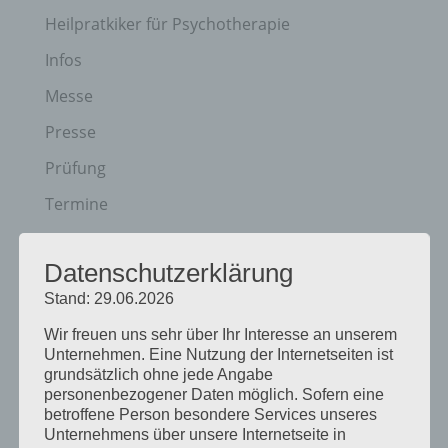
Heilpratkiker für Psychotherapie
Infos
Messe
Presse
Prüfung
Termine
Veranstaltungen
Datenschutzerklärung
Vortagsreihe
Stand: 29.06.2026
Vorträge
Wir freuen uns sehr über Ihr Interesse an unserem
Unternehmen. Eine Nutzung der Internetseiten ist
Archiv
grundsätzlich ohne jede Angabe
personenbezogener Daten möglich. Sofern eine
Juni 2026
betroffene Person besondere Services unseres
März 2026
Unternehmens über unsere Internetseite in