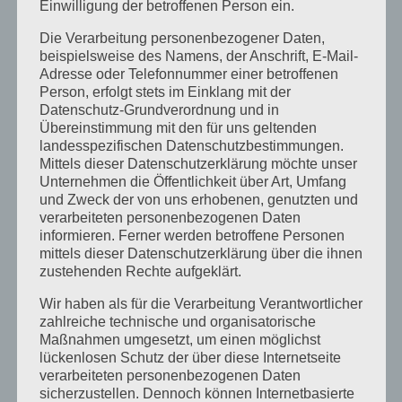
April 2024
Einwilligung der betroffenen Person ein.
März 2024
Die Verarbeitung personenbezogener Daten,
beispielsweise des Namens, der Anschrift, E-Mail-
Januar 2024
Adresse oder Telefonnummer einer betroffenen
Person, erfolgt stets im Einklang mit der
Dezember 2023
Datenschutz-Grundverordnung und in
Übereinstimmung mit den für uns geltenden
November 2023
landesspezifischen Datenschutzbestimmungen.
Oktober 2023
Mittels dieser Datenschutzerklärung möchte unser
Unternehmen die Öffentlichkeit über Art, Umfang
September 2023
und Zweck der von uns erhobenen, genutzten und
verarbeiteten personenbezogenen Daten
Juli 2023
informieren. Ferner werden betroffene Personen
mittels dieser Datenschutzerklärung über die ihnen
Juni 2023
zustehenden Rechte aufgeklärt.
Mai 2023
Wir haben als für die Verarbeitung Verantwortlicher
zahlreiche technische und organisatorische
April 2023
Maßnahmen umgesetzt, um einen möglichst
März 2023
lückenlosen Schutz der über diese Internetseite
verarbeiteten personenbezogenen Daten
Februar 2023
sicherzustellen. Dennoch können Internetbasierte