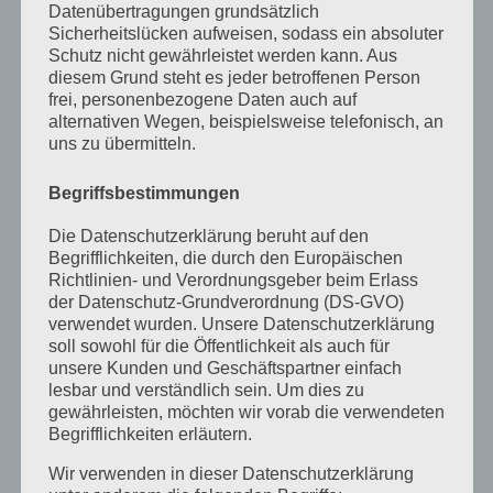
Datenübertragungen grundsätzlich
Dezember 2022
Sicherheitslücken aufweisen, sodass ein absoluter
Schutz nicht gewährleistet werden kann. Aus
November 2022
diesem Grund steht es jeder betroffenen Person
frei, personenbezogene Daten auch auf
Oktober 2022
alternativen Wegen, beispielsweise telefonisch, an
September 2022
uns zu übermitteln.
August 2022
Begriffsbestimmungen
Juli 2022
Die Datenschutzerklärung beruht auf den
Begrifflichkeiten, die durch den Europäischen
April 2022
Richtlinien- und Verordnungsgeber beim Erlass
Februar 2022
der Datenschutz-Grundverordnung (DS-GVO)
verwendet wurden. Unsere Datenschutzerklärung
Januar 2022
soll sowohl für die Öffentlichkeit als auch für
unsere Kunden und Geschäftspartner einfach
Dezember 2021
lesbar und verständlich sein. Um dies zu
gewährleisten, möchten wir vorab die verwendeten
Oktober 2021
Begrifflichkeiten erläutern.
September 2021
Wir verwenden in dieser Datenschutzerklärung