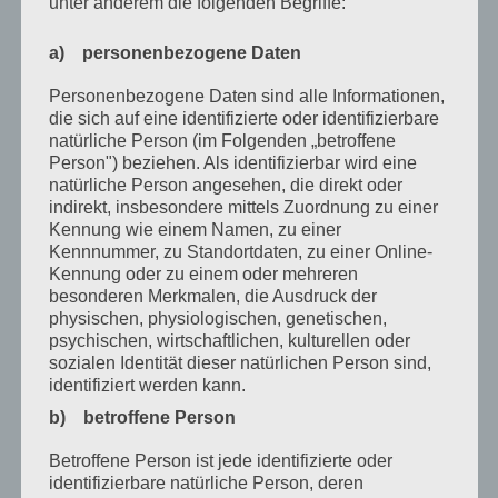
unter anderem die folgenden Begriffe:
Mai 2021
März 2021
a) personenbezogene Daten
Januar 2021
Personenbezogene Daten sind alle Informationen,
die sich auf eine identifizierte oder identifizierbare
Dezember 2020
natürliche Person (im Folgenden „betroffene
Person") beziehen. Als identifizierbar wird eine
Oktober 2020
natürliche Person angesehen, die direkt oder
August 2020
indirekt, insbesondere mittels Zuordnung zu einer
Kennung wie einem Namen, zu einer
Juli 2020
Kennnummer, zu Standortdaten, zu einer Online-
Kennung oder zu einem oder mehreren
Juni 2020
besonderen Merkmalen, die Ausdruck der
physischen, physiologischen, genetischen,
Mai 2020
psychischen, wirtschaftlichen, kulturellen oder
sozialen Identität dieser natürlichen Person sind,
April 2020
identifiziert werden kann.
März 2020
b) betroffene Person
Februar 2020
Betroffene Person ist jede identifizierte oder
identifizierbare natürliche Person, deren
Januar 2020