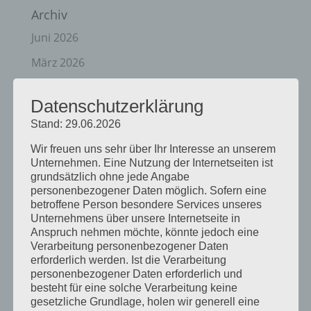
Archiv
Juni 2026
März 2026
Januar 2026
Datenschutzerklärung
Dezember 2025
Stand: 29.06.2026
April 2025
Wir freuen uns sehr über Ihr Interesse an unserem
März 2025
Unternehmen. Eine Nutzung der Internetseiten ist
grundsätzlich ohne jede Angabe
Februar 2025
personenbezogener Daten möglich. Sofern eine
betroffene Person besondere Services unseres
Januar 2025
Unternehmens über unsere Internetseite in
Anspruch nehmen möchte, könnte jedoch eine
Dezember 2024
Verarbeitung personenbezogener Daten
erforderlich werden. Ist die Verarbeitung
September 2024
personenbezogener Daten erforderlich und
August 2024
besteht für eine solche Verarbeitung keine
gesetzliche Grundlage, holen wir generell eine