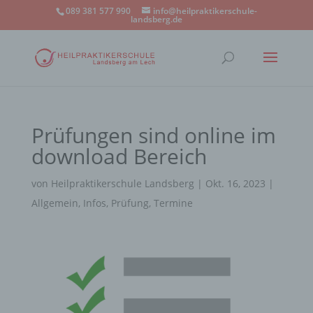
089 381 577 990
info@heilpraktikerschule-
landsberg.de
Prüfungen sind online im
download Bereich
von
Heilpraktikerschule Landsberg
|
Okt. 16, 2023
|
Allgemein
,
Infos
,
Prüfung
,
Termine