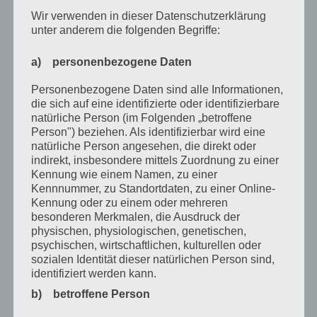
Dezember 2021
Wir verwenden in dieser Datenschutzerklärung
unter anderem die folgenden Begriffe:
Oktober 2021
September 2021
a) personenbezogene Daten
Mai 2021
Personenbezogene Daten sind alle Informationen,
die sich auf eine identifizierte oder identifizierbare
März 2021
natürliche Person (im Folgenden „betroffene
Person") beziehen. Als identifizierbar wird eine
Januar 2021
natürliche Person angesehen, die direkt oder
indirekt, insbesondere mittels Zuordnung zu einer
Dezember 2020
Kennung wie einem Namen, zu einer
Oktober 2020
Kennnummer, zu Standortdaten, zu einer Online-
Kennung oder zu einem oder mehreren
August 2020
besonderen Merkmalen, die Ausdruck der
physischen, physiologischen, genetischen,
Juli 2020
psychischen, wirtschaftlichen, kulturellen oder
sozialen Identität dieser natürlichen Person sind,
Juni 2020
identifiziert werden kann.
Mai 2020
b) betroffene Person
April 2020