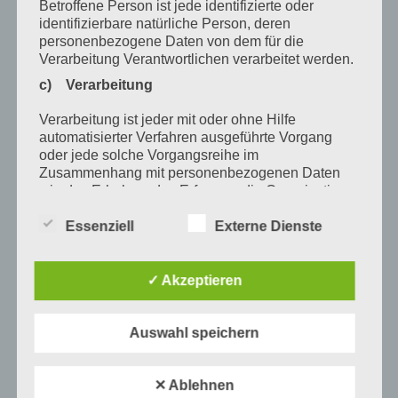
Betroffene Person ist jede identifizierte oder
identifizierbare natürliche Person, deren
März 2020
personenbezogene Daten von dem für die
Verarbeitung Verantwortlichen verarbeitet werden.
Februar 2020
c) Verarbeitung
Januar 2020
Verarbeitung ist jeder mit oder ohne Hilfe
Dezember 2019
automatisierter Verfahren ausgeführte Vorgang
oder jede solche Vorgangsreihe im
November 2019
Zusammenhang mit personenbezogenen Daten
Oktober 2019
wie das Erheben, das Erfassen, die Organisation,
das Ordnen, die Speicherung, die Anpassung oder
August 2019
Essenziell
Externe Dienste
Veränderung, das Auslesen, das Abfragen, die
Verwendung, die Offenlegung durch Übermittlung,
Juli 2019
Verbreitung oder eine andere Form der
Bereitstellung, den Abgleich oder die Verknüpfung,
✓ Akzeptieren
Oktober 2017
die Einschränkung, das Löschen oder die
Vernichtung.
Juli 2017
Auswahl speichern
d) Einschränkung der Verarbeitung
Schlagwörter
Einschränkung der Verarbeitung ist die Markierung
✕ Ablehnen
gespeicherter personenbezogener Daten mit dem
Andrea Lorenz
Andreas Holzknecht
Ausbildung