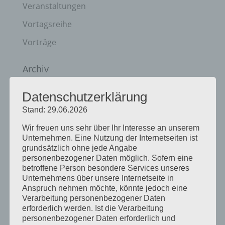
Veranstaltungen
Vortagsreihe
Vorträge
Archiv
Juni 2026
Datenschutzerklärung
März 2026
Stand: 29.06.2026
Januar 2026
Wir freuen uns sehr über Ihr Interesse an unserem
Unternehmen. Eine Nutzung der Internetseiten ist
Dezember 2025
grundsätzlich ohne jede Angabe
April 2025
personenbezogener Daten möglich. Sofern eine
betroffene Person besondere Services unseres
März 2025
Unternehmens über unsere Internetseite in
Anspruch nehmen möchte, könnte jedoch eine
Februar 2025
Verarbeitung personenbezogener Daten
erforderlich werden. Ist die Verarbeitung
Januar 2025
personenbezogener Daten erforderlich und