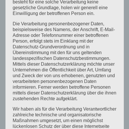
besteht für eine solche Verarbeitung keine
Dezember 2024
gesetzliche Grundlage, holen wir generell eine
September 2024
Einwilligung der betroffenen Person ein.
August 2024
Die Verarbeitung personenbezogener Daten,
beispielsweise des Namens, der Anschrift, E-Mail-
April 2024
Adresse oder Telefonnummer einer betroffenen
Person, erfolgt stets im Einklang mit der
März 2024
Datenschutz-Grundverordnung und in
Übereinstimmung mit den für uns geltenden
Januar 2024
landesspezifischen Datenschutzbestimmungen.
Mittels dieser Datenschutzerklärung möchte unser
Dezember 2023
Unternehmen die Öffentlichkeit über Art, Umfang
November 2023
und Zweck der von uns erhobenen, genutzten und
verarbeiteten personenbezogenen Daten
Oktober 2023
informieren. Ferner werden betroffene Personen
mittels dieser Datenschutzerklärung über die ihnen
September 2023
zustehenden Rechte aufgeklärt.
Juli 2023
Wir haben als für die Verarbeitung Verantwortlicher
zahlreiche technische und organisatorische
Juni 2023
Maßnahmen umgesetzt, um einen möglichst
lückenlosen Schutz der über diese Internetseite
Mai 2023