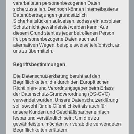
verarbeiteten personenbezogenen Daten
April 2023
sicherzustellen. Dennoch können Internetbasierte
Datenübertragungen grundsätzlich
März 2023
Sicherheitslücken aufweisen, sodass ein absoluter
Schutz nicht gewährleistet werden kann. Aus
Februar 2023
diesem Grund steht es jeder betroffenen Person
frei, personenbezogene Daten auch auf
Dezember 2022
alternativen Wegen, beispielsweise telefonisch, an
uns zu übermitteln.
November 2022
Oktober 2022
Begriffsbestimmungen
September 2022
Die Datenschutzerklärung beruht auf den
Begrifflichkeiten, die durch den Europäischen
August 2022
Richtlinien- und Verordnungsgeber beim Erlass
der Datenschutz-Grundverordnung (DS-GVO)
Juli 2022
verwendet wurden. Unsere Datenschutzerklärung
April 2022
soll sowohl für die Öffentlichkeit als auch für
unsere Kunden und Geschäftspartner einfach
Februar 2022
lesbar und verständlich sein. Um dies zu
gewährleisten, möchten wir vorab die verwendeten
Januar 2022
Begrifflichkeiten erläutern.