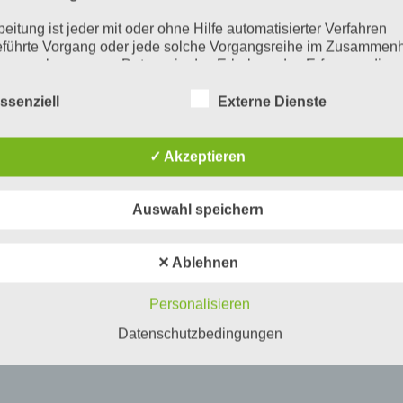
beitung ist jeder mit oder ohne Hilfe automatisierter Verfahren
führte Vorgang oder jede solche Vorgangsreihe im Zusammen
ersonenbezogenen Daten wie das Erheben, das Erfassen, die
isation, das Ordnen, die Speicherung, die Anpassung oder
derung, das Auslesen, das Abfragen, die Verwendung, die
ssenziell
Externe Dienste
legung durch Übermittlung, Verbreitung oder eine andere Form 
tstellung, den Abgleich oder die Verknüpfung, die Einschränkun
en oder die Vernichtung.
✓ Akzeptieren
inschränkung der Verarbeitung
Auswahl speichern
hränkung der Verarbeitung ist die Markierung gespeicherter
nenbezogener Daten mit dem Ziel, ihre künftige Verarbeitung
schränken.
✕ Ablehnen
ofiling
Personalisieren
ling ist jede Art der automatisierten Verarbeitung personenbezo
, die darin besteht, dass diese personenbezogenen Daten ver
Datenschutzbedingungen
n, um bestimmte persönliche Aspekte, die sich auf eine natürli
n beziehen, zu bewerten, insbesondere, um Aspekte bezüglich
tsleistung, wirtschaftlicher Lage, Gesundheit, persönlicher Vorli