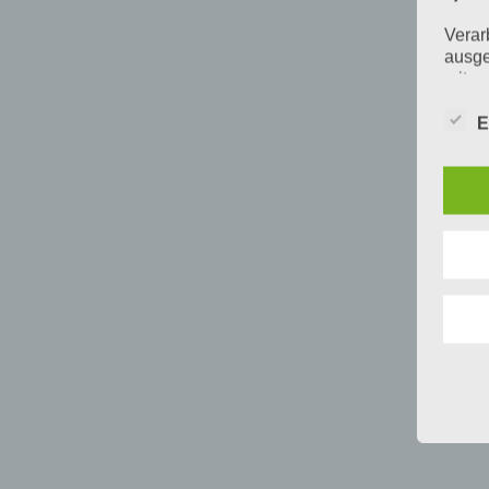
Verar
ausge
mit p
Organ
Verän
E
Offen
Berei
Lösch
d) E
Einsc
perso
einzu
e) Pr
Profi
Daten
werde
Perso
Arbei