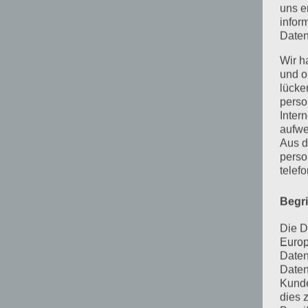
uns e
infor
Daten
Wir h
und o
lücke
perso
Inter
aufwe
Aus d
perso
telef
Begr
Die D
Europ
Daten
Daten
Kunde
dies 