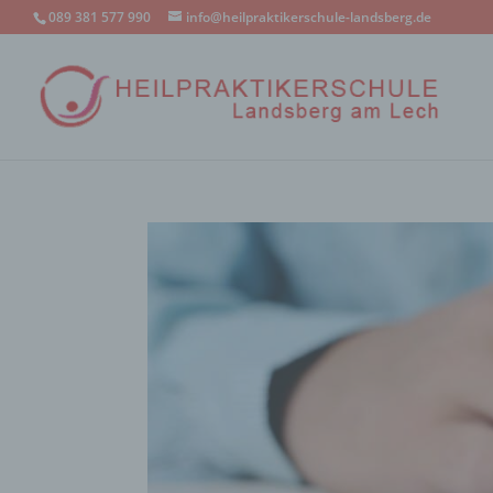
089 381 577 990
info@heilpraktikerschule-landsberg.de