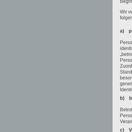
Begrif
Wir v
folge
a) p
Perso
ident
„betro
Perso
Zuord
Stand
beson
genet
Identi
b) b
Betrof
Perso
Veran
c) V