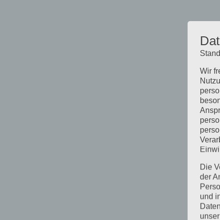
Dat
Stand
Wir f
Nutzu
perso
beson
Anspr
perso
perso
Verar
Einwi
Die V
der A
Perso
und i
Daten
unser