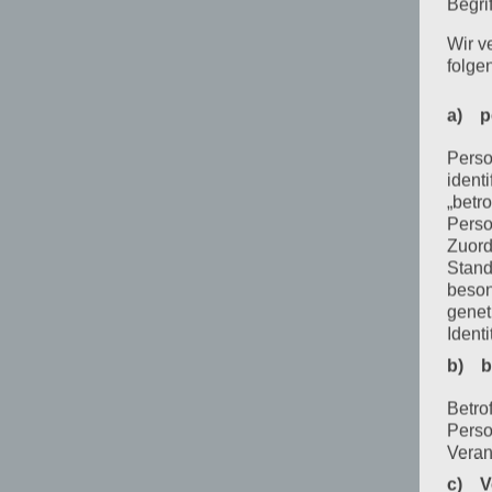
Begrif
Wir v
folge
a) p
Perso
ident
„betro
Perso
Zuord
Stand
beson
genet
Identi
b) b
Betrof
Perso
Veran
c) V