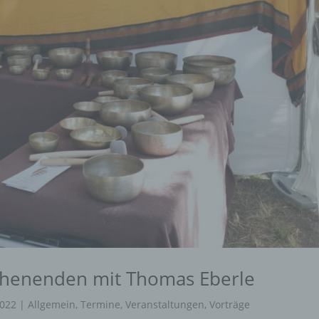
chenenden mit Thomas Eberle
2022
|
Allgemein
,
Termine
,
Veranstaltungen
,
Vorträge