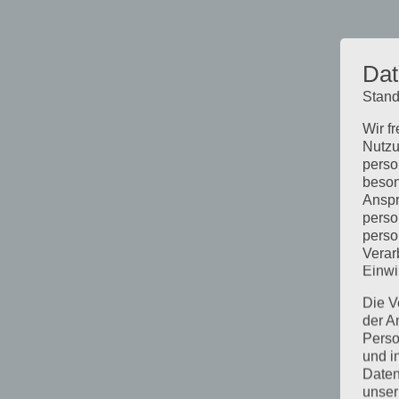
Dat
Stand
Wir f
Nutzu
perso
beson
Anspr
perso
perso
Verar
Einwi
Die V
der A
Perso
und i
Daten
unser