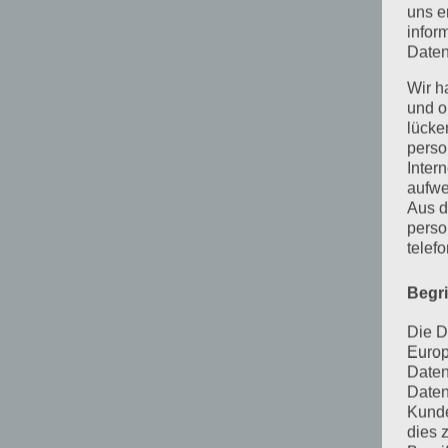
uns e
infor
Daten
Wir h
und o
lücke
perso
Inter
aufwe
Aus d
perso
telef
Begr
Die D
Europ
Daten
Daten
Kunde
dies 