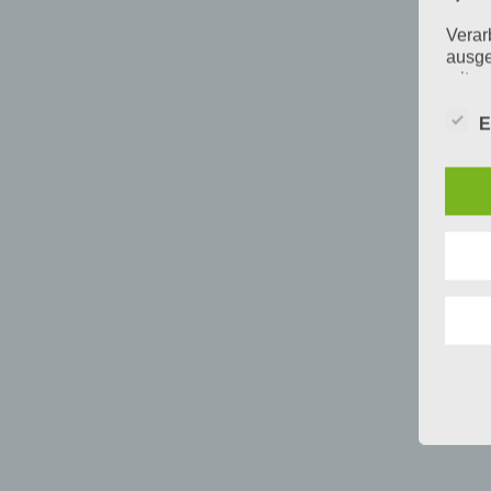
Verar
ausge
mit p
Organ
Verän
E
Offen
Berei
Lösch
d) E
Einsc
perso
einzu
e) Pr
Profi
Daten
werde
Perso
Arbei