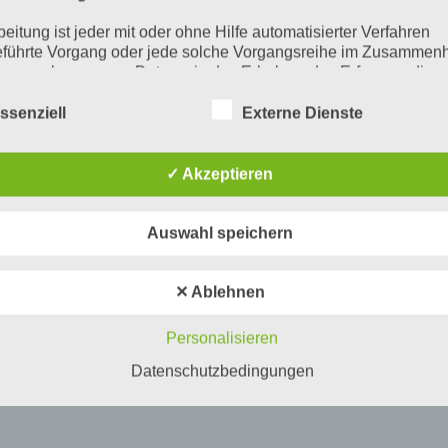
beitung ist jeder mit oder ohne Hilfe automatisierter Verfahren
führte Vorgang oder jede solche Vorgangsreihe im Zusammen
ersonenbezogenen Daten wie das Erheben, das Erfassen, die
isation, das Ordnen, die Speicherung, die Anpassung oder
derung, das Auslesen, das Abfragen, die Verwendung, die
ssenziell
Externe Dienste
legung durch Übermittlung, Verbreitung oder eine andere Form 
tstellung, den Abgleich oder die Verknüpfung, die Einschränkun
en oder die Vernichtung.
✓ Akzeptieren
inschränkung der Verarbeitung
Auswahl speichern
hränkung der Verarbeitung ist die Markierung gespeicherter
nenbezogener Daten mit dem Ziel, ihre künftige Verarbeitung
schränken.
✕ Ablehnen
ofiling
Personalisieren
ling ist jede Art der automatisierten Verarbeitung personenbezo
, die darin besteht, dass diese personenbezogenen Daten ver
Datenschutzbedingungen
n, um bestimmte persönliche Aspekte, die sich auf eine natürli
n beziehen, zu bewerten, insbesondere, um Aspekte bezüglich
tsleistung, wirtschaftlicher Lage, Gesundheit, persönlicher Vorli