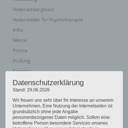
Heilpraktikergesetz
Heilpratkiker für Psychotherapie
Infos
Messe
Presse
Prüfung
Termine
Datenschutzerklärung
Veranstaltungen
Stand: 29.06.2026
Vortagsreihe
Wir freuen uns sehr über Ihr Interesse an unserem
Vorträge
Unternehmen. Eine Nutzung der Internetseiten ist
grundsätzlich ohne jede Angabe
Archiv
personenbezogener Daten möglich. Sofern eine
betroffene Person besondere Services unseres
Juni 2026