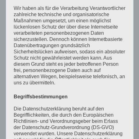
Januar 2024
Wir haben als für die Verarbeitung Verantwortlicher
zahlreiche technische und organisatorische
Dezember 2023
Maßnahmen umgesetzt, um einen möglichst
November 2023
lückenlosen Schutz der über diese Internetseite
verarbeiteten personenbezogenen Daten
Oktober 2023
sicherzustellen. Dennoch können Internetbasierte
Datenübertragungen grundsätzlich
September 2023
Sicherheitslücken aufweisen, sodass ein absoluter
Schutz nicht gewährleistet werden kann. Aus
Juli 2023
diesem Grund steht es jeder betroffenen Person
frei, personenbezogene Daten auch auf
Juni 2023
alternativen Wegen, beispielsweise telefonisch, an
Mai 2023
uns zu übermitteln.
April 2023
Begriffsbestimmungen
März 2023
Die Datenschutzerklärung beruht auf den
Begrifflichkeiten, die durch den Europäischen
Februar 2023
Richtlinien- und Verordnungsgeber beim Erlass
Dezember 2022
der Datenschutz-Grundverordnung (DS-GVO)
verwendet wurden. Unsere Datenschutzerklärung
November 2022