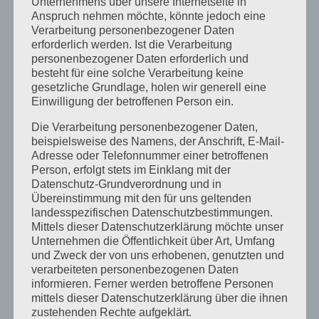
Unternehmens über unsere Internetseite in
Anspruch nehmen möchte, könnte jedoch eine
März 2026
Verarbeitung personenbezogener Daten
erforderlich werden. Ist die Verarbeitung
Januar 2026
personenbezogener Daten erforderlich und
Dezember 2025
besteht für eine solche Verarbeitung keine
gesetzliche Grundlage, holen wir generell eine
April 2025
Einwilligung der betroffenen Person ein.
März 2025
Die Verarbeitung personenbezogener Daten,
beispielsweise des Namens, der Anschrift, E-Mail-
Februar 2025
Adresse oder Telefonnummer einer betroffenen
Person, erfolgt stets im Einklang mit der
Januar 2025
Datenschutz-Grundverordnung und in
Übereinstimmung mit den für uns geltenden
Dezember 2024
landesspezifischen Datenschutzbestimmungen.
September 2024
Mittels dieser Datenschutzerklärung möchte unser
Unternehmen die Öffentlichkeit über Art, Umfang
August 2024
und Zweck der von uns erhobenen, genutzten und
verarbeiteten personenbezogenen Daten
April 2024
informieren. Ferner werden betroffene Personen
mittels dieser Datenschutzerklärung über die ihnen
März 2024
zustehenden Rechte aufgeklärt.