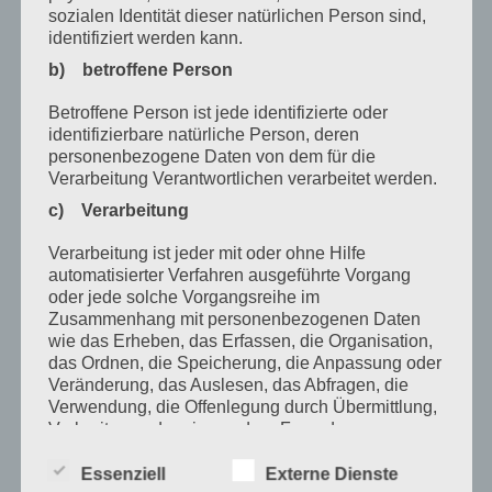
sozialen Identität dieser natürlichen Person sind,
Januar 2021
identifiziert werden kann.
Dezember 2020
b) betroffene Person
Oktober 2020
Betroffene Person ist jede identifizierte oder
identifizierbare natürliche Person, deren
August 2020
personenbezogene Daten von dem für die
Juli 2020
Verarbeitung Verantwortlichen verarbeitet werden.
c) Verarbeitung
Juni 2020
Verarbeitung ist jeder mit oder ohne Hilfe
Mai 2020
automatisierter Verfahren ausgeführte Vorgang
April 2020
oder jede solche Vorgangsreihe im
Zusammenhang mit personenbezogenen Daten
März 2020
wie das Erheben, das Erfassen, die Organisation,
das Ordnen, die Speicherung, die Anpassung oder
Februar 2020
Veränderung, das Auslesen, das Abfragen, die
Verwendung, die Offenlegung durch Übermittlung,
Januar 2020
Verbreitung oder eine andere Form der
Bereitstellung, den Abgleich oder die Verknüpfung,
Dezember 2019
die Einschränkung, das Löschen oder die
Essenziell
Externe Dienste