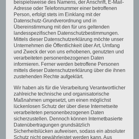
beispielsweise des Namens, der Anschrift, E-Mail-
Oktober 2023
Adresse oder Telefonnummer einer betroffenen
Person, erfolgt stets im Einklang mit der
September 2023
Datenschutz-Grundverordnung und in
Übereinstimmung mit den für uns geltenden
Juli 2023
landesspezifischen Datenschutzbestimmungen.
Mittels dieser Datenschutzerklärung möchte unser
Juni 2023
Unternehmen die Öffentlichkeit über Art, Umfang
Mai 2023
und Zweck der von uns erhobenen, genutzten und
verarbeiteten personenbezogenen Daten
April 2023
informieren. Ferner werden betroffene Personen
mittels dieser Datenschutzerklärung über die ihnen
März 2023
zustehenden Rechte aufgeklärt.
Februar 2023
Wir haben als für die Verarbeitung Verantwortlicher
zahlreiche technische und organisatorische
Dezember 2022
Maßnahmen umgesetzt, um einen möglichst
lückenlosen Schutz der über diese Internetseite
November 2022
verarbeiteten personenbezogenen Daten
Oktober 2022
sicherzustellen. Dennoch können Internetbasierte
Datenübertragungen grundsätzlich
September 2022
Sicherheitslücken aufweisen, sodass ein absoluter
Schutz nicht gewährleistet werden kann. Aus