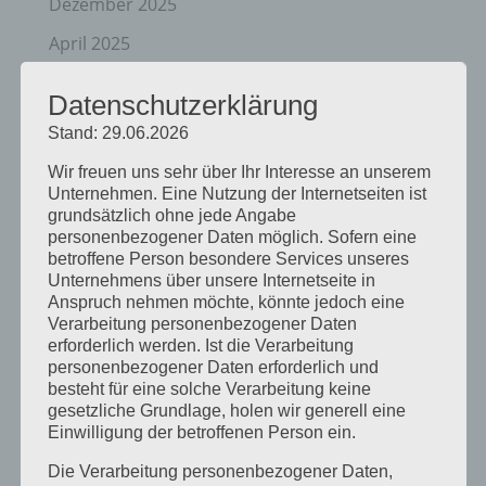
Dezember 2025
April 2025
März 2025
Datenschutzerklärung
Februar 2025
Stand: 29.06.2026
Januar 2025
Wir freuen uns sehr über Ihr Interesse an unserem
Unternehmen. Eine Nutzung der Internetseiten ist
Dezember 2024
grundsätzlich ohne jede Angabe
September 2024
personenbezogener Daten möglich. Sofern eine
betroffene Person besondere Services unseres
August 2024
Unternehmens über unsere Internetseite in
Anspruch nehmen möchte, könnte jedoch eine
April 2024
Verarbeitung personenbezogener Daten
erforderlich werden. Ist die Verarbeitung
März 2024
personenbezogener Daten erforderlich und
besteht für eine solche Verarbeitung keine
Januar 2024
gesetzliche Grundlage, holen wir generell eine
Dezember 2023
Einwilligung der betroffenen Person ein.
November 2023
Die Verarbeitung personenbezogener Daten,