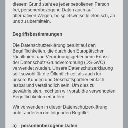
August 2022
diesem Grund steht es jeder betroffenen Person
frei, personenbezogene Daten auch auf
Juli 2022
alternativen Wegen, beispielsweise telefonisch, an
uns zu übermitteln.
April 2022
Februar 2022
Begriffsbestimmungen
Januar 2022
Die Datenschutzerklärung beruht auf den
Begrifflichkeiten, die durch den Europäischen
Dezember 2021
Richtlinien- und Verordnungsgeber beim Erlass
der Datenschutz-Grundverordnung (DS-GVO)
Oktober 2021
verwendet wurden. Unsere Datenschutzerklärung
September 2021
soll sowohl für die Öffentlichkeit als auch für
unsere Kunden und Geschäftspartner einfach
Mai 2021
lesbar und verständlich sein. Um dies zu
gewährleisten, möchten wir vorab die verwendeten
März 2021
Begrifflichkeiten erläutern.
Januar 2021
Wir verwenden in dieser Datenschutzerklärung
unter anderem die folgenden Begriffe:
Dezember 2020
Oktober 2020
a) personenbezogene Daten