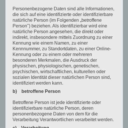
August 2020
Personenbezogene Daten sind alle Informationen,
die sich auf eine identifizierte oder identifizierbare
Juli 2020
natürliche Person (im Folgenden „betroffene
Person") beziehen. Als identifizierbar wird eine
Juni 2020
natürliche Person angesehen, die direkt oder
indirekt, insbesondere mittels Zuordnung zu einer
Mai 2020
Kennung wie einem Namen, zu einer
April 2020
Kennnummer, zu Standortdaten, zu einer Online-
Kennung oder zu einem oder mehreren
März 2020
besonderen Merkmalen, die Ausdruck der
physischen, physiologischen, genetischen,
Februar 2020
psychischen, wirtschaftlichen, kulturellen oder
sozialen Identität dieser natürlichen Person sind,
Januar 2020
identifiziert werden kann.
Dezember 2019
b) betroffene Person
November 2019
Betroffene Person ist jede identifizierte oder
identifizierbare natürliche Person, deren
Oktober 2019
personenbezogene Daten von dem für die
Verarbeitung Verantwortlichen verarbeitet werden.
August 2019
c) Verarbeitung