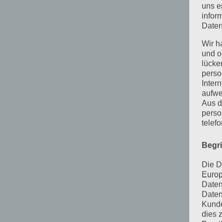
uns e
infor
Daten
Wir h
und o
lücke
perso
Inter
aufwe
Aus d
perso
telef
Begr
Die D
Europ
Daten
Daten
Kunde
dies 