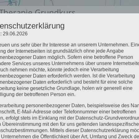
Therapie Grundkurs
enschutzerklärung
: 29.06.2026
kurs Eine altbewährte Therapieform, die ganzheitlich
reuen uns sehr über Ihr Interesse an unserem Unternehmen. Ein
n den Reflexpunkten am Fuß lösen sich kristalline Ablagerun
ng der Internetseiten ist grundsätzlich ohne jede Angabe
und entspannter, sein...
nenbezogener Daten möglich. Sofern eine betroffene Person
dere Services unseres Unternehmens über unsere Internetseite
uch nehmen möchte, könnte jedoch eine Verarbeitung
nenbezogener Daten erforderlich werden. Ist die Verarbeitung
nenbezogener Daten erforderlich und besteht für eine solche
beitung keine gesetzliche Grundlage, holen wir generell eine
lligung der betroffenen Person ein.
erarbeitung personenbezogener Daten, beispielsweise des Na
nschrift, E-Mail-Adresse oder Telefonnummer einer betroffenen
n, erfolgt stets im Einklang mit der Datenschutz-Grundverordnu
n Übereinstimmung mit den für uns geltenden landesspezifisch
schutzbestimmungen. Mittels dieser Datenschutzerklärung mö
 Unternehmen die Öffentlichkeit über Art, Umfang und Zweck de