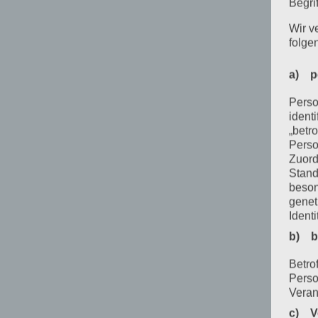
Begrif
Wir v
folge
a) p
Perso
ident
„betro
Perso
Zuord
Stand
beson
genet
Identi
b) b
Betrof
Perso
Veran
c) V