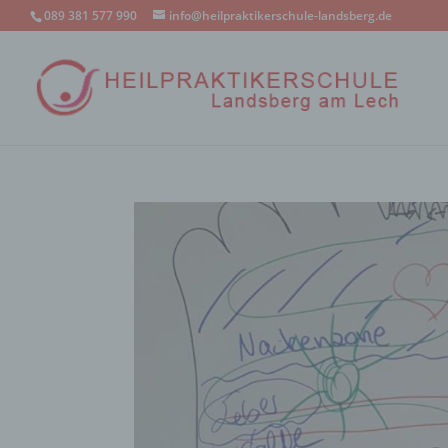
089 381 577 990
info@heilpraktikerschule-landsberg.de