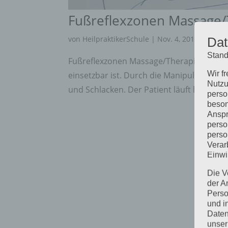
Fußreflexzonen Massage/
von
HeilpraktikerSchule
|
Nov. 4, 2019
Dat
Stand
Fußreflexzonen Massage/Therapie – Grund
Wir f
einsetzbar ist. Durch die Manipulation a
Nutzu
und Schlacken. Der Patient läuft leichter 
perso
beson
Anspr
perso
perso
Verar
Einwi
Die V
der A
Perso
und i
Daten
unser