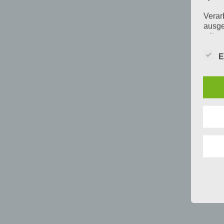
Verar
ausge
mit p
Organ
Verän
E
Offen
Berei
Lösch
d) E
Einsc
perso
einzu
e) Pr
Profi
Daten
werde
Perso
Arbei