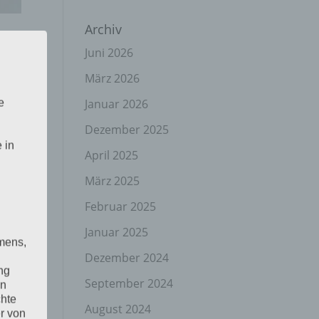
Archiv
Juni 2026
März 2026
Januar 2026
e
gen
Dezember 2025
 in
April 2025
März 2025
Februar 2025
Januar 2025
mens,
Dezember 2024
ng
September 2024
en
chte
August 2024
r von