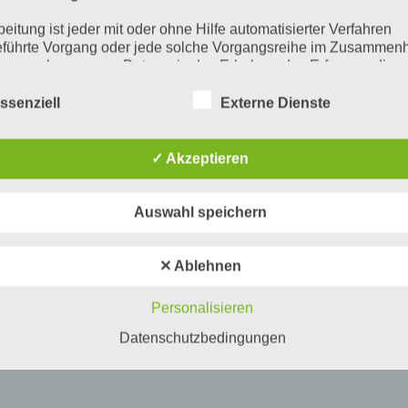
beitung ist jeder mit oder ohne Hilfe automatisierter Verfahren
führte Vorgang oder jede solche Vorgangsreihe im Zusammen
ersonenbezogenen Daten wie das Erheben, das Erfassen, die
isation, das Ordnen, die Speicherung, die Anpassung oder
derung, das Auslesen, das Abfragen, die Verwendung, die
ssenziell
Externe Dienste
legung durch Übermittlung, Verbreitung oder eine andere Form 
tstellung, den Abgleich oder die Verknüpfung, die Einschränkun
en oder die Vernichtung.
✓ Akzeptieren
inschränkung der Verarbeitung
Auswahl speichern
hränkung der Verarbeitung ist die Markierung gespeicherter
nenbezogener Daten mit dem Ziel, ihre künftige Verarbeitung
schränken.
✕ Ablehnen
ofiling
Personalisieren
ling ist jede Art der automatisierten Verarbeitung personenbezo
, die darin besteht, dass diese personenbezogenen Daten ver
Datenschutzbedingungen
n, um bestimmte persönliche Aspekte, die sich auf eine natürli
n beziehen, zu bewerten, insbesondere, um Aspekte bezüglich
tsleistung, wirtschaftlicher Lage, Gesundheit, persönlicher Vorli