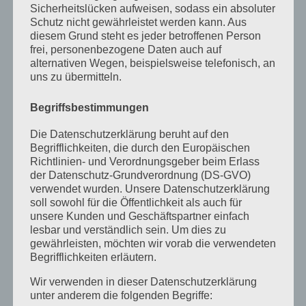
Sicherheitslücken aufweisen, sodass ein absoluter
Dezember 2025
Schutz nicht gewährleistet werden kann. Aus
diesem Grund steht es jeder betroffenen Person
April 2025
frei, personenbezogene Daten auch auf
März 2025
alternativen Wegen, beispielsweise telefonisch, an
uns zu übermitteln.
Februar 2025
Begriffsbestimmungen
Januar 2025
Die Datenschutzerklärung beruht auf den
Dezember 2024
Begrifflichkeiten, die durch den Europäischen
September 2024
Richtlinien- und Verordnungsgeber beim Erlass
der Datenschutz-Grundverordnung (DS-GVO)
August 2024
verwendet wurden. Unsere Datenschutzerklärung
soll sowohl für die Öffentlichkeit als auch für
April 2024
unsere Kunden und Geschäftspartner einfach
lesbar und verständlich sein. Um dies zu
März 2024
gewährleisten, möchten wir vorab die verwendeten
Begrifflichkeiten erläutern.
Januar 2024
Wir verwenden in dieser Datenschutzerklärung
Dezember 2023
unter anderem die folgenden Begriffe: