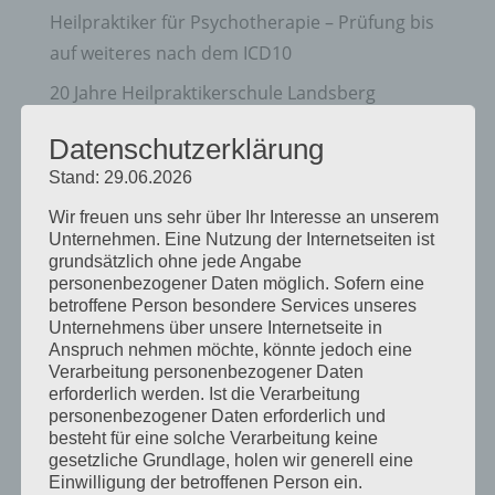
Heilpraktiker für Psychotherapie – Prüfung bis
auf weiteres nach dem ICD10
20 Jahre Heilpraktikerschule Landsberg
Schriftliche Prüfung vor dem Amtsarzt für
Datenschutzerklärung
Heilpraktiker und Heilpraktiker für
Stand: 29.06.2026
Psychotherapie
Wir freuen uns sehr über Ihr Interesse an unserem
Neu: Dunkelfeld Diagnostik – Einführung und
Unternehmen. Eine Nutzung der Internetseiten ist
grundsätzlich ohne jede Angabe
Ausbildungen in Präsenz
personenbezogener Daten möglich. Sofern eine
betroffene Person besondere Services unseres
Kategorien
Unternehmens über unsere Internetseite in
Anspruch nehmen möchte, könnte jedoch eine
Allgemein
Verarbeitung personenbezogener Daten
erforderlich werden. Ist die Verarbeitung
Ausbildung
personenbezogener Daten erforderlich und
Heilpraktikergesetz
besteht für eine solche Verarbeitung keine
gesetzliche Grundlage, holen wir generell eine
Heilpratkiker für Psychotherapie
Einwilligung der betroffenen Person ein.