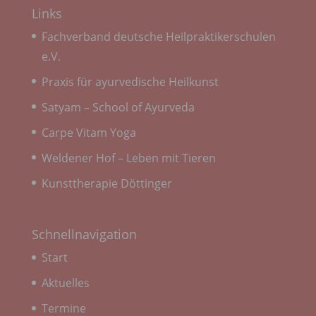
Datenschutzgesetze und anderer Bestimmungen
Links
mit datenschutzrechtlichem Charakter ist die:
Fachverband deutsche Heilpraktikerschulen
Heilpraktikerschule Landsberg am Lech
e.V.
Christina Peitz
Praxis für ayurvedische Heilkunst
Albert-Einstein-Strasse 7
Satyam – School of Ayurveda
86899 Landsberg
Carpe Vitam Yoga
Deutschland
Weldener Hof – Leben mit Tieren
089381577990
Kunsttherapie Döttinger
E-Mail: info@heilpraktikerschule-landsberg.de
Cookies / SessionStorage / LocalStorage
Schnellnavigation
Die Internetseiten verwenden teilweise so
Start
genannte Cookies, LocalStorage und
Aktuelles
SessionStorage. Dies dient dazu, unser Angebot
nutzerfreundlicher, effektiver und sicherer zu
Termine
machen. Local Storage und SessionStorage ist