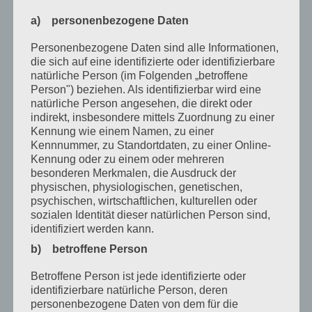
November 2023
a) personenbezogene Daten
Oktober 2023
Personenbezogene Daten sind alle Informationen,
September 2023
die sich auf eine identifizierte oder identifizierbare
natürliche Person (im Folgenden „betroffene
Juli 2023
Person") beziehen. Als identifizierbar wird eine
Juni 2023
natürliche Person angesehen, die direkt oder
indirekt, insbesondere mittels Zuordnung zu einer
Mai 2023
Kennung wie einem Namen, zu einer
Kennnummer, zu Standortdaten, zu einer Online-
April 2023
Kennung oder zu einem oder mehreren
besonderen Merkmalen, die Ausdruck der
März 2023
physischen, physiologischen, genetischen,
psychischen, wirtschaftlichen, kulturellen oder
Februar 2023
sozialen Identität dieser natürlichen Person sind,
Dezember 2022
identifiziert werden kann.
b) betroffene Person
November 2022
Betroffene Person ist jede identifizierte oder
Oktober 2022
identifizierbare natürliche Person, deren
September 2022
personenbezogene Daten von dem für die