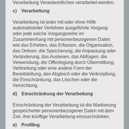
Verarbeitung Verantwortlichen verarbeitet werden.
August 2022
c) Verarbeitung
Juli 2022
Verarbeitung ist jeder mit oder ohne Hilfe
April 2022
automatisierter Verfahren ausgeführte Vorgang
oder jede solche Vorgangsreihe im
Februar 2022
Zusammenhang mit personenbezogenen Daten
wie das Erheben, das Erfassen, die Organisation,
Januar 2022
das Ordnen, die Speicherung, die Anpassung oder
Veränderung, das Auslesen, das Abfragen, die
Dezember 2021
Verwendung, die Offenlegung durch Übermittlung,
Verbreitung oder eine andere Form der
Oktober 2021
Bereitstellung, den Abgleich oder die Verknüpfung,
September 2021
die Einschränkung, das Löschen oder die
Vernichtung.
Mai 2021
d) Einschränkung der Verarbeitung
März 2021
Einschränkung der Verarbeitung ist die Markierung
Januar 2021
gespeicherter personenbezogener Daten mit dem
Ziel, ihre künftige Verarbeitung einzuschränken.
Dezember 2020
e) Profiling