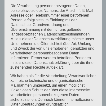
Infos
Die Verarbeitung personenbezogener Daten,
beispielsweise des Namens, der Anschrift, E-Mail-
Messe
Adresse oder Telefonnummer einer betroffenen
Person, erfolgt stets im Einklang mit der
Presse
Datenschutz-Grundverordnung und in
Übereinstimmung mit den für uns geltenden
Prüfung
landesspezifischen Datenschutzbestimmungen.
Termine
Mittels dieser Datenschutzerklärung möchte unser
Unternehmen die Öffentlichkeit über Art, Umfang
Veranstaltungen
und Zweck der von uns erhobenen, genutzten und
verarbeiteten personenbezogenen Daten
Vortagsreihe
informieren. Ferner werden betroffene Personen
mittels dieser Datenschutzerklärung über die ihnen
Vorträge
zustehenden Rechte aufgeklärt.
Wir haben als für die Verarbeitung Verantwortlicher
Archiv
zahlreiche technische und organisatorische
Juni 2026
Maßnahmen umgesetzt, um einen möglichst
lückenlosen Schutz der über diese Internetseite
März 2026
verarbeiteten personenbezogenen Daten
sicherzustellen. Dennoch können Internetbasierte
Januar 2026
Datenübertragungen grundsätzlich