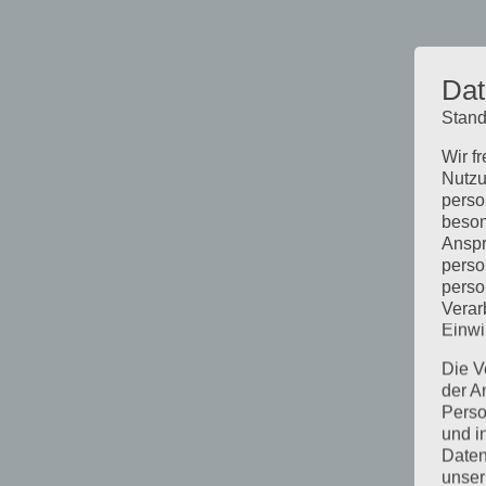
Dat
Stand
Wir f
Nutzu
perso
beson
Anspr
perso
perso
Verar
Einwi
Die V
der A
Perso
und i
Daten
unser