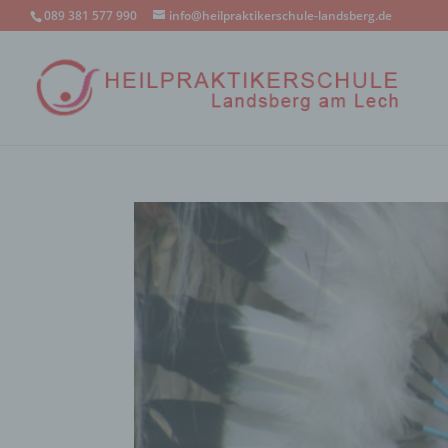
089 381 577 990
info@heilpraktikerschule-landsberg.de