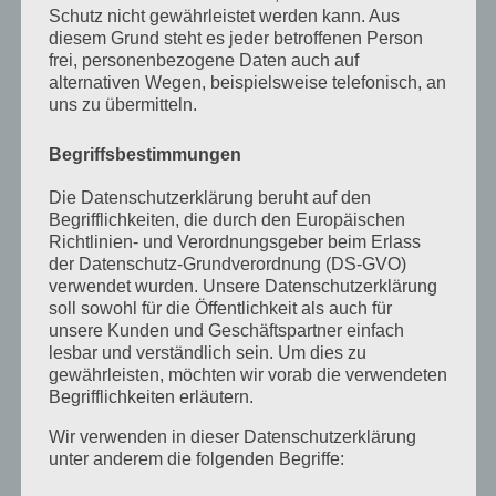
Schutz nicht gewährleistet werden kann. Aus
September 2022
diesem Grund steht es jeder betroffenen Person
frei, personenbezogene Daten auch auf
August 2022
alternativen Wegen, beispielsweise telefonisch, an
uns zu übermitteln.
Juli 2022
April 2022
Begriffsbestimmungen
Februar 2022
Die Datenschutzerklärung beruht auf den
Begrifflichkeiten, die durch den Europäischen
Januar 2022
Richtlinien- und Verordnungsgeber beim Erlass
der Datenschutz-Grundverordnung (DS-GVO)
Dezember 2021
verwendet wurden. Unsere Datenschutzerklärung
Oktober 2021
soll sowohl für die Öffentlichkeit als auch für
unsere Kunden und Geschäftspartner einfach
September 2021
lesbar und verständlich sein. Um dies zu
gewährleisten, möchten wir vorab die verwendeten
Mai 2021
Begrifflichkeiten erläutern.
März 2021
Wir verwenden in dieser Datenschutzerklärung
unter anderem die folgenden Begriffe:
Januar 2021