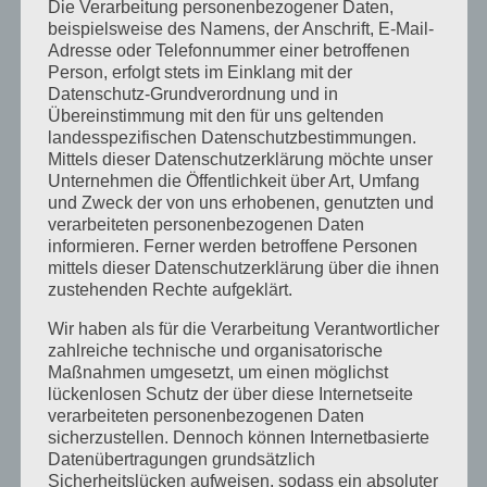
Dezember 2023
Die Verarbeitung personenbezogener Daten,
beispielsweise des Namens, der Anschrift, E-Mail-
November 2023
Adresse oder Telefonnummer einer betroffenen
Person, erfolgt stets im Einklang mit der
Oktober 2023
Datenschutz-Grundverordnung und in
Übereinstimmung mit den für uns geltenden
September 2023
landesspezifischen Datenschutzbestimmungen.
Mittels dieser Datenschutzerklärung möchte unser
Juli 2023
Unternehmen die Öffentlichkeit über Art, Umfang
Juni 2023
und Zweck der von uns erhobenen, genutzten und
verarbeiteten personenbezogenen Daten
Mai 2023
informieren. Ferner werden betroffene Personen
mittels dieser Datenschutzerklärung über die ihnen
April 2023
zustehenden Rechte aufgeklärt.
März 2023
Wir haben als für die Verarbeitung Verantwortlicher
zahlreiche technische und organisatorische
Februar 2023
Maßnahmen umgesetzt, um einen möglichst
lückenlosen Schutz der über diese Internetseite
Dezember 2022
verarbeiteten personenbezogenen Daten
November 2022
sicherzustellen. Dennoch können Internetbasierte
Datenübertragungen grundsätzlich
Oktober 2022
Sicherheitslücken aufweisen, sodass ein absoluter