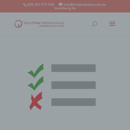
089 381 577 990
info@heilpraktikerschule-
landsberg.de