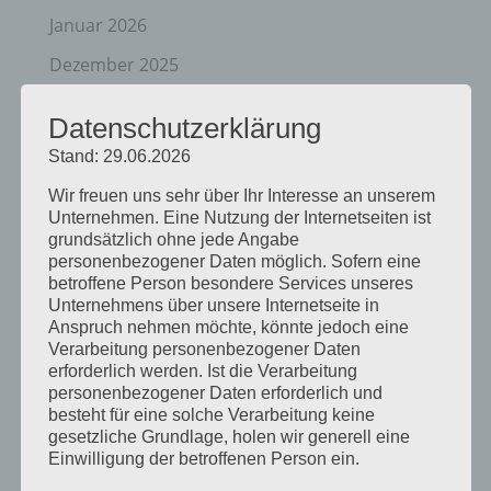
Januar 2026
Dezember 2025
April 2025
Datenschutzerklärung
März 2025
Stand: 29.06.2026
Februar 2025
Wir freuen uns sehr über Ihr Interesse an unserem
Unternehmen. Eine Nutzung der Internetseiten ist
Januar 2025
grundsätzlich ohne jede Angabe
Dezember 2024
personenbezogener Daten möglich. Sofern eine
betroffene Person besondere Services unseres
September 2024
Unternehmens über unsere Internetseite in
Anspruch nehmen möchte, könnte jedoch eine
August 2024
Verarbeitung personenbezogener Daten
erforderlich werden. Ist die Verarbeitung
April 2024
personenbezogener Daten erforderlich und
besteht für eine solche Verarbeitung keine
März 2024
gesetzliche Grundlage, holen wir generell eine
Januar 2024
Einwilligung der betroffenen Person ein.