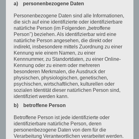
Dezember 2020
a) personenbezogene Daten
Oktober 2020
Personenbezogene Daten sind alle Informationen,
die sich auf eine identifizierte oder identifizierbare
August 2020
natürliche Person (im Folgenden „betroffene
Person") beziehen. Als identifizierbar wird eine
Juli 2020
natürliche Person angesehen, die direkt oder
indirekt, insbesondere mittels Zuordnung zu einer
Juni 2020
Kennung wie einem Namen, zu einer
Mai 2020
Kennnummer, zu Standortdaten, zu einer Online-
Kennung oder zu einem oder mehreren
April 2020
besonderen Merkmalen, die Ausdruck der
physischen, physiologischen, genetischen,
März 2020
psychischen, wirtschaftlichen, kulturellen oder
sozialen Identität dieser natürlichen Person sind,
Februar 2020
identifiziert werden kann.
Januar 2020
b) betroffene Person
Dezember 2019
Betroffene Person ist jede identifizierte oder
identifizierbare natürliche Person, deren
November 2019
personenbezogene Daten von dem für die
Verarbeitung Verantwortlichen verarbeitet werden.
Oktober 2019