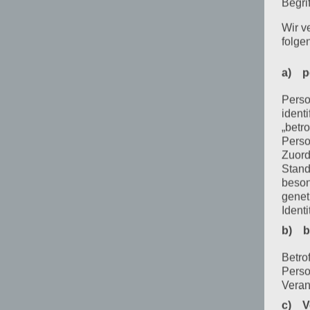
Begrif
Wir v
folge
a) p
Perso
ident
„betro
Perso
Zuord
Stand
beson
genet
Identi
b) b
Betrof
Perso
Veran
c) V