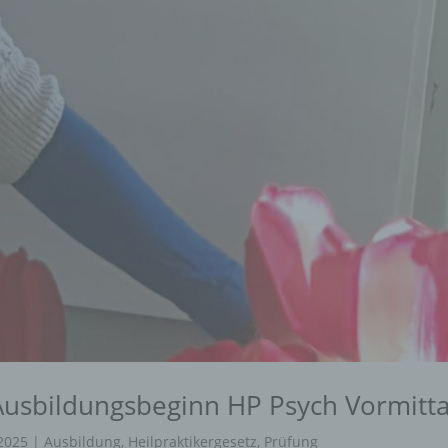
 Ausbildungsbeginn HP Psych Vormitt
2025
|
Ausbildung
,
Heilpraktikergesetz
,
Prüfung