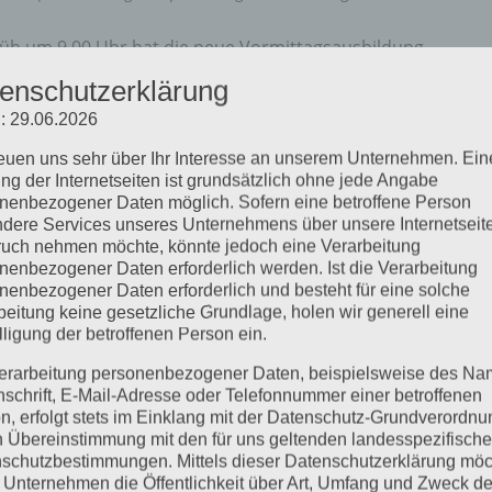
Früh um 9.00 Uhr hat die neue Vormittagsausbildung
fanie Bräutigam begonnen. Von 10.00 bis 12.00 Uhr war die
enschutzerklärung
13.30 Uhr die schriftliche Prüfung...
: 29.06.2026
reuen uns sehr über Ihr Interesse an unserem Unternehmen. Ein
ng der Internetseiten ist grundsätzlich ohne jede Angabe
nenbezogener Daten möglich. Sofern eine betroffene Person
dere Services unseres Unternehmens über unsere Internetseite
uch nehmen möchte, könnte jedoch eine Verarbeitung
nenbezogener Daten erforderlich werden. Ist die Verarbeitung
nenbezogener Daten erforderlich und besteht für eine solche
beitung keine gesetzliche Grundlage, holen wir generell eine
lligung der betroffenen Person ein.
erarbeitung personenbezogener Daten, beispielsweise des Na
nschrift, E-Mail-Adresse oder Telefonnummer einer betroffenen
n, erfolgt stets im Einklang mit der Datenschutz-Grundverordnu
n Übereinstimmung mit den für uns geltenden landesspezifisch
schutzbestimmungen. Mittels dieser Datenschutzerklärung mö
 Unternehmen die Öffentlichkeit über Art, Umfang und Zweck de