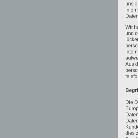
uns e
infor
Daten
Wir h
und o
lücke
perso
Inter
aufwe
Aus d
perso
telef
Begr
Die D
Europ
Daten
Daten
Kunde
dies 