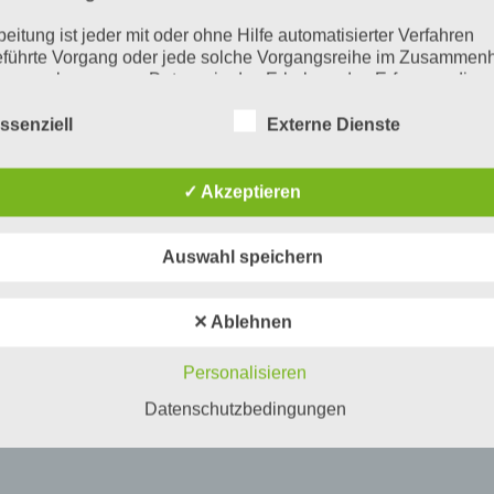
beitung ist jeder mit oder ohne Hilfe automatisierter Verfahren
führte Vorgang oder jede solche Vorgangsreihe im Zusammen
ersonenbezogenen Daten wie das Erheben, das Erfassen, die
isation, das Ordnen, die Speicherung, die Anpassung oder
derung, das Auslesen, das Abfragen, die Verwendung, die
ssenziell
Externe Dienste
legung durch Übermittlung, Verbreitung oder eine andere Form 
tstellung, den Abgleich oder die Verknüpfung, die Einschränkun
en oder die Vernichtung.
✓ Akzeptieren
inschränkung der Verarbeitung
Auswahl speichern
hränkung der Verarbeitung ist die Markierung gespeicherter
nenbezogener Daten mit dem Ziel, ihre künftige Verarbeitung
schränken.
✕ Ablehnen
ofiling
Personalisieren
ling ist jede Art der automatisierten Verarbeitung personenbezo
, die darin besteht, dass diese personenbezogenen Daten ver
Datenschutzbedingungen
n, um bestimmte persönliche Aspekte, die sich auf eine natürli
n beziehen, zu bewerten, insbesondere, um Aspekte bezüglich
tsleistung, wirtschaftlicher Lage, Gesundheit, persönlicher Vorli