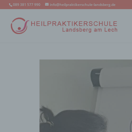
089 381 577 990
info@heilpraktikerschule-landsberg.de