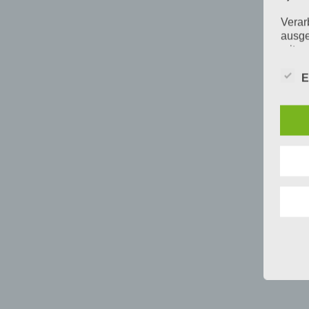
Verar
ausge
mit p
Organ
Verän
E
Offen
Berei
Lösch
d) E
Einsc
perso
einzu
e) Pr
Profi
Daten
werde
Perso
Arbei