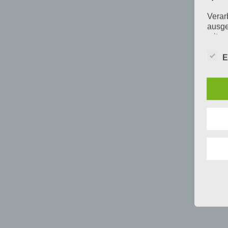
Verar
ausge
mit p
Organ
Verän
E
Offen
Berei
Lösch
d) E
Einsc
perso
einzu
e) Pr
Profi
Daten
werde
Perso
Arbei