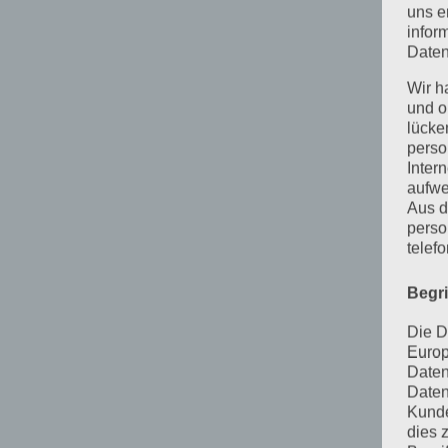
uns e
infor
Daten
Wir h
und o
lücke
perso
Inter
aufwe
Aus d
perso
telef
Begr
Die D
Europ
Daten
Daten
Kunde
dies 