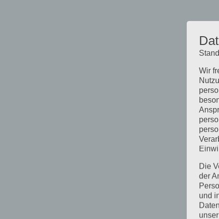
Dat
Stand
Wir f
Nutzu
perso
beson
Anspr
perso
perso
Verar
Einwi
Die V
der A
Perso
und i
Daten
unser