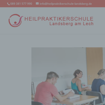
089 381 577 990
info@heilpraktikerschule-landsberg.de