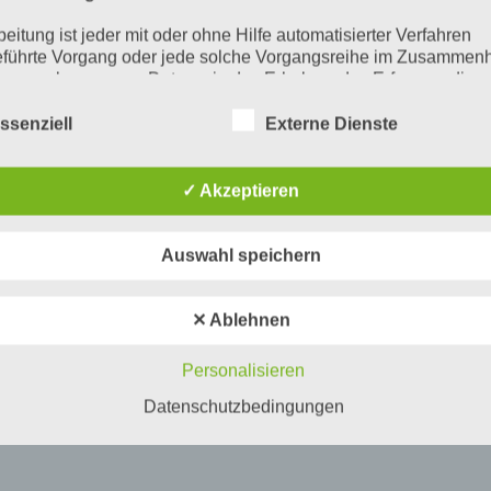
beitung ist jeder mit oder ohne Hilfe automatisierter Verfahren
führte Vorgang oder jede solche Vorgangsreihe im Zusammen
ersonenbezogenen Daten wie das Erheben, das Erfassen, die
isation, das Ordnen, die Speicherung, die Anpassung oder
derung, das Auslesen, das Abfragen, die Verwendung, die
ssenziell
Externe Dienste
legung durch Übermittlung, Verbreitung oder eine andere Form 
tstellung, den Abgleich oder die Verknüpfung, die Einschränkun
en oder die Vernichtung.
✓ Akzeptieren
inschränkung der Verarbeitung
Auswahl speichern
hränkung der Verarbeitung ist die Markierung gespeicherter
nenbezogener Daten mit dem Ziel, ihre künftige Verarbeitung
schränken.
✕ Ablehnen
ofiling
Personalisieren
ling ist jede Art der automatisierten Verarbeitung personenbezo
, die darin besteht, dass diese personenbezogenen Daten ver
Datenschutzbedingungen
n, um bestimmte persönliche Aspekte, die sich auf eine natürli
n beziehen, zu bewerten, insbesondere, um Aspekte bezüglich
tsleistung, wirtschaftlicher Lage, Gesundheit, persönlicher Vorli