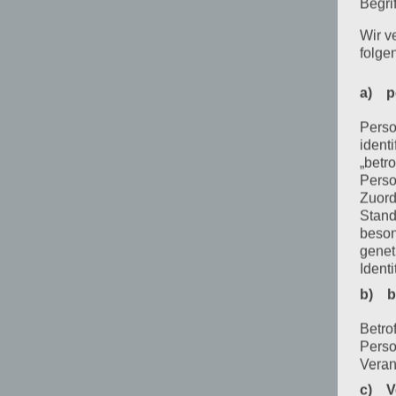
Begrif
Wir v
folge
a) p
Perso
ident
„betro
Perso
Zuord
Stand
beson
genet
Identi
b) b
Betrof
Perso
Veran
c) V