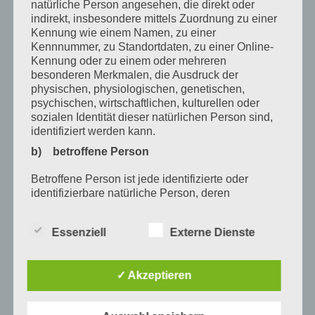
natürliche Person angesehen, die direkt oder
Dezember 2019
indirekt, insbesondere mittels Zuordnung zu einer
Kennung wie einem Namen, zu einer
November 2019
Kennnummer, zu Standortdaten, zu einer Online-
Kennung oder zu einem oder mehreren
Oktober 2019
besonderen Merkmalen, die Ausdruck der
August 2019
physischen, physiologischen, genetischen,
psychischen, wirtschaftlichen, kulturellen oder
Juli 2019
sozialen Identität dieser natürlichen Person sind,
identifiziert werden kann.
Oktober 2017
b) betroffene Person
Juli 2017
Betroffene Person ist jede identifizierte oder
identifizierbare natürliche Person, deren
Schlagwörter
personenbezogene Daten von dem für die
Verarbeitung Verantwortlichen verarbeitet werden.
Andrea Lorenz
Andreas Holzknecht
Ausbildung
Essenziell
Externe Dienste
c) Verarbeitung
Bayern
berufsbezogenen Weiterbildung
Verarbeitung ist jeder mit oder ohne Hilfe
✓ Akzeptieren
Bildungsprämie
Birgit Schestak
Christina Peitz
automatisierter Verfahren ausgeführte Vorgang
oder jede solche Vorgangsreihe im
Dunkelfeld Diagnostik
Fußreflexzonen Massage
Zusammenhang mit personenbezogenen Daten