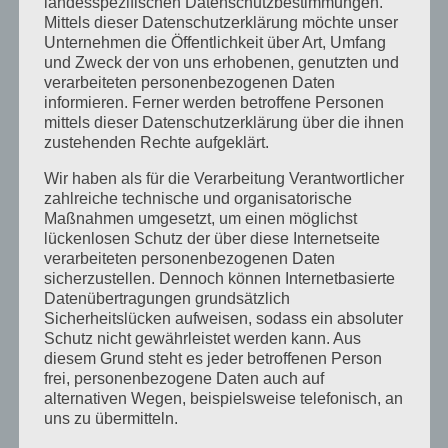
landesspezifischen Datenschutzbestimmungen.
Dezember 2022
Mittels dieser Datenschutzerklärung möchte unser
Unternehmen die Öffentlichkeit über Art, Umfang
November 2022
und Zweck der von uns erhobenen, genutzten und
verarbeiteten personenbezogenen Daten
Oktober 2022
informieren. Ferner werden betroffene Personen
September 2022
mittels dieser Datenschutzerklärung über die ihnen
zustehenden Rechte aufgeklärt.
August 2022
Wir haben als für die Verarbeitung Verantwortlicher
Juli 2022
zahlreiche technische und organisatorische
Maßnahmen umgesetzt, um einen möglichst
April 2022
lückenlosen Schutz der über diese Internetseite
verarbeiteten personenbezogenen Daten
Februar 2022
sicherzustellen. Dennoch können Internetbasierte
Datenübertragungen grundsätzlich
Januar 2022
Sicherheitslücken aufweisen, sodass ein absoluter
Dezember 2021
Schutz nicht gewährleistet werden kann. Aus
diesem Grund steht es jeder betroffenen Person
Oktober 2021
frei, personenbezogene Daten auch auf
alternativen Wegen, beispielsweise telefonisch, an
September 2021
uns zu übermitteln.
Mai 2021