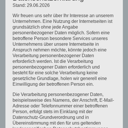
Stand: 29.06.2026
März 2024
Wir freuen uns sehr über Ihr Interesse an unserem
Januar 2024
Unternehmen. Eine Nutzung der Internetseiten ist
grundsätzlich ohne jede Angabe
Dezember 2023
personenbezogener Daten möglich. Sofern eine
betroffene Person besondere Services unseres
November 2023
Unternehmens über unsere Internetseite in
Oktober 2023
Anspruch nehmen möchte, könnte jedoch eine
Verarbeitung personenbezogener Daten
September 2023
erforderlich werden. Ist die Verarbeitung
personenbezogener Daten erforderlich und
Juli 2023
besteht für eine solche Verarbeitung keine
gesetzliche Grundlage, holen wir generell eine
Juni 2023
Einwilligung der betroffenen Person ein.
Mai 2023
Die Verarbeitung personenbezogener Daten,
beispielsweise des Namens, der Anschrift, E-Mail-
April 2023
Adresse oder Telefonnummer einer betroffenen
März 2023
Person, erfolgt stets im Einklang mit der
Datenschutz-Grundverordnung und in
Februar 2023
Übereinstimmung mit den für uns geltenden