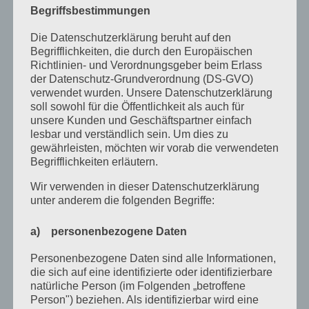
Begriffsbestimmungen
März 2021
Die Datenschutzerklärung beruht auf den
Januar 2021
Begrifflichkeiten, die durch den Europäischen
Richtlinien- und Verordnungsgeber beim Erlass
Dezember 2020
der Datenschutz-Grundverordnung (DS-GVO)
verwendet wurden. Unsere Datenschutzerklärung
Oktober 2020
soll sowohl für die Öffentlichkeit als auch für
unsere Kunden und Geschäftspartner einfach
August 2020
lesbar und verständlich sein. Um dies zu
Juli 2020
gewährleisten, möchten wir vorab die verwendeten
Begrifflichkeiten erläutern.
Juni 2020
Wir verwenden in dieser Datenschutzerklärung
Mai 2020
unter anderem die folgenden Begriffe:
April 2020
a) personenbezogene Daten
März 2020
Personenbezogene Daten sind alle Informationen,
Februar 2020
die sich auf eine identifizierte oder identifizierbare
natürliche Person (im Folgenden „betroffene
Januar 2020
Person") beziehen. Als identifizierbar wird eine