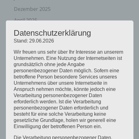
Dezember 2025
April 2025
März 2025
Datenschutzerklärung
Stand: 29.06.2026
Februar 2025
Wir freuen uns sehr über Ihr Interesse an unserem
Januar 2025
Unternehmen. Eine Nutzung der Internetseiten ist
Dezember 2024
grundsätzlich ohne jede Angabe
personenbezogener Daten möglich. Sofern eine
September 2024
betroffene Person besondere Services unseres
Unternehmens über unsere Internetseite in
August 2024
Anspruch nehmen möchte, könnte jedoch eine
Verarbeitung personenbezogener Daten
April 2024
erforderlich werden. Ist die Verarbeitung
personenbezogener Daten erforderlich und
März 2024
besteht für eine solche Verarbeitung keine
Januar 2024
gesetzliche Grundlage, holen wir generell eine
Einwilligung der betroffenen Person ein.
Dezember 2023
Die Verarbeitung personenbezogener Daten,