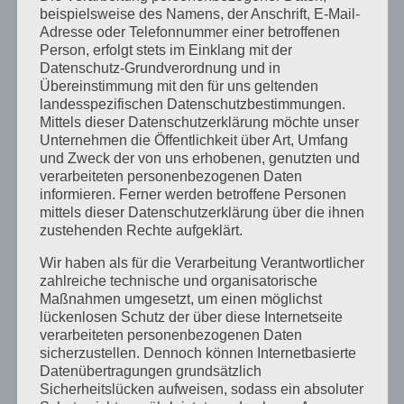
November 2023
beispielsweise des Namens, der Anschrift, E-Mail-
Adresse oder Telefonnummer einer betroffenen
Oktober 2023
Person, erfolgt stets im Einklang mit der
Datenschutz-Grundverordnung und in
September 2023
Übereinstimmung mit den für uns geltenden
landesspezifischen Datenschutzbestimmungen.
Juli 2023
Mittels dieser Datenschutzerklärung möchte unser
Juni 2023
Unternehmen die Öffentlichkeit über Art, Umfang
und Zweck der von uns erhobenen, genutzten und
Mai 2023
verarbeiteten personenbezogenen Daten
informieren. Ferner werden betroffene Personen
April 2023
mittels dieser Datenschutzerklärung über die ihnen
zustehenden Rechte aufgeklärt.
März 2023
Wir haben als für die Verarbeitung Verantwortlicher
Februar 2023
zahlreiche technische und organisatorische
Maßnahmen umgesetzt, um einen möglichst
Dezember 2022
lückenlosen Schutz der über diese Internetseite
November 2022
verarbeiteten personenbezogenen Daten
sicherzustellen. Dennoch können Internetbasierte
Oktober 2022
Datenübertragungen grundsätzlich
Sicherheitslücken aufweisen, sodass ein absoluter
September 2022