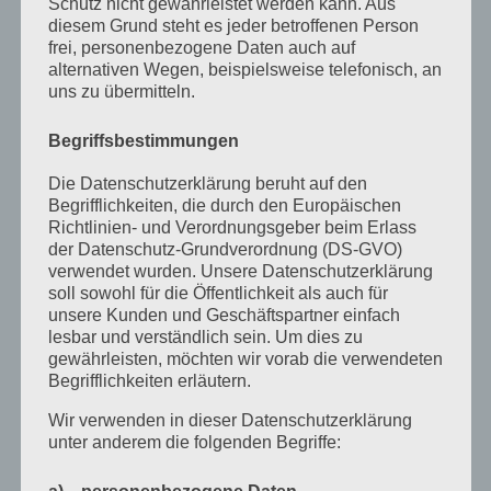
Schutz nicht gewährleistet werden kann. Aus
diesem Grund steht es jeder betroffenen Person
August 2022
frei, personenbezogene Daten auch auf
alternativen Wegen, beispielsweise telefonisch, an
Juli 2022
uns zu übermitteln.
April 2022
Begriffsbestimmungen
Februar 2022
Die Datenschutzerklärung beruht auf den
Januar 2022
Begrifflichkeiten, die durch den Europäischen
Richtlinien- und Verordnungsgeber beim Erlass
Dezember 2021
der Datenschutz-Grundverordnung (DS-GVO)
Oktober 2021
verwendet wurden. Unsere Datenschutzerklärung
soll sowohl für die Öffentlichkeit als auch für
September 2021
unsere Kunden und Geschäftspartner einfach
lesbar und verständlich sein. Um dies zu
Mai 2021
gewährleisten, möchten wir vorab die verwendeten
Begrifflichkeiten erläutern.
März 2021
Wir verwenden in dieser Datenschutzerklärung
Januar 2021
unter anderem die folgenden Begriffe:
Dezember 2020