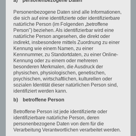
a) personenbezogene Daten
Oktober 2020
Personenbezogene Daten sind alle Informationen,
August 2020
die sich auf eine identifizierte oder identifizierbare
natürliche Person (im Folgenden „betroffene
Juli 2020
Person") beziehen. Als identifizierbar wird eine
natürliche Person angesehen, die direkt oder
Juni 2020
indirekt, insbesondere mittels Zuordnung zu einer
Mai 2020
Kennung wie einem Namen, zu einer
Kennnummer, zu Standortdaten, zu einer Online-
April 2020
Kennung oder zu einem oder mehreren
besonderen Merkmalen, die Ausdruck der
März 2020
physischen, physiologischen, genetischen,
psychischen, wirtschaftlichen, kulturellen oder
Februar 2020
sozialen Identität dieser natürlichen Person sind,
identifiziert werden kann.
Januar 2020
b) betroffene Person
Dezember 2019
Betroffene Person ist jede identifizierte oder
November 2019
identifizierbare natürliche Person, deren
personenbezogene Daten von dem für die
Oktober 2019
Verarbeitung Verantwortlichen verarbeitet werden.