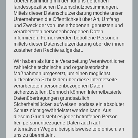
Übereinstimmung mit den für uns geltenden
landesspezifischen Datenschutzbestimmungen.
Februar 2023
Mittels dieser Datenschutzerklärung möchte unser
Unternehmen die Öffentlichkeit über Art, Umfang
Dezember 2022
und Zweck der von uns erhobenen, genutzten und
verarbeiteten personenbezogenen Daten
November 2022
informieren. Ferner werden betroffene Personen
Oktober 2022
mittels dieser Datenschutzerklärung über die ihnen
zustehenden Rechte aufgeklärt.
September 2022
Wir haben als für die Verarbeitung Verantwortlicher
August 2022
zahlreiche technische und organisatorische
Maßnahmen umgesetzt, um einen möglichst
Juli 2022
lückenlosen Schutz der über diese Internetseite
verarbeiteten personenbezogenen Daten
April 2022
sicherzustellen. Dennoch können Internetbasierte
Datenübertragungen grundsätzlich
Februar 2022
Sicherheitslücken aufweisen, sodass ein absoluter
Januar 2022
Schutz nicht gewährleistet werden kann. Aus
diesem Grund steht es jeder betroffenen Person
Dezember 2021
frei, personenbezogene Daten auch auf
alternativen Wegen, beispielsweise telefonisch, an
Oktober 2021
uns zu übermitteln.