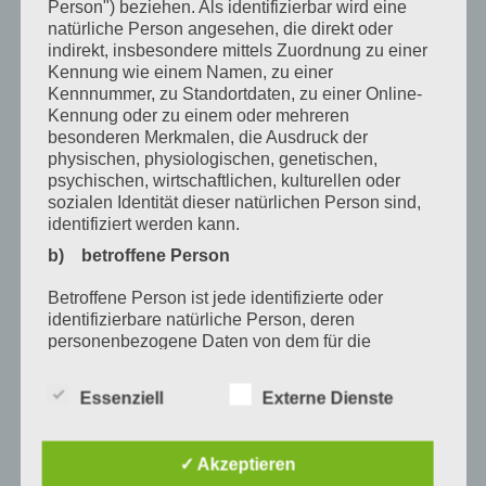
Februar 2020
Person") beziehen. Als identifizierbar wird eine
natürliche Person angesehen, die direkt oder
Januar 2020
indirekt, insbesondere mittels Zuordnung zu einer
Kennung wie einem Namen, zu einer
Dezember 2019
Kennnummer, zu Standortdaten, zu einer Online-
Kennung oder zu einem oder mehreren
November 2019
besonderen Merkmalen, die Ausdruck der
Oktober 2019
physischen, physiologischen, genetischen,
psychischen, wirtschaftlichen, kulturellen oder
August 2019
sozialen Identität dieser natürlichen Person sind,
identifiziert werden kann.
Juli 2019
b) betroffene Person
Oktober 2017
Betroffene Person ist jede identifizierte oder
Juli 2017
identifizierbare natürliche Person, deren
personenbezogene Daten von dem für die
Verarbeitung Verantwortlichen verarbeitet werden.
Schlagwörter
c) Verarbeitung
Essenziell
Externe Dienste
Andrea Lorenz
Andreas Holzknecht
Ausbildung
Verarbeitung ist jeder mit oder ohne Hilfe
Bayern
berufsbezogenen Weiterbildung
automatisierter Verfahren ausgeführte Vorgang
✓ Akzeptieren
oder jede solche Vorgangsreihe im