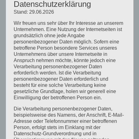
Datenschutzerklärung
August 2024
Stand: 29.06.2026
April 2024
Wir freuen uns sehr über Ihr Interesse an unserem
März 2024
Unternehmen. Eine Nutzung der Internetseiten ist
grundsätzlich ohne jede Angabe
Januar 2024
personenbezogener Daten möglich. Sofern eine
betroffene Person besondere Services unseres
Dezember 2023
Unternehmens über unsere Internetseite in
November 2023
Anspruch nehmen möchte, könnte jedoch eine
Verarbeitung personenbezogener Daten
Oktober 2023
erforderlich werden. Ist die Verarbeitung
personenbezogener Daten erforderlich und
September 2023
besteht für eine solche Verarbeitung keine
gesetzliche Grundlage, holen wir generell eine
Juli 2023
Einwilligung der betroffenen Person ein.
Juni 2023
Die Verarbeitung personenbezogener Daten,
beispielsweise des Namens, der Anschrift, E-Mail-
Mai 2023
Adresse oder Telefonnummer einer betroffenen
April 2023
Person, erfolgt stets im Einklang mit der
Datenschutz-Grundverordnung und in
März 2023