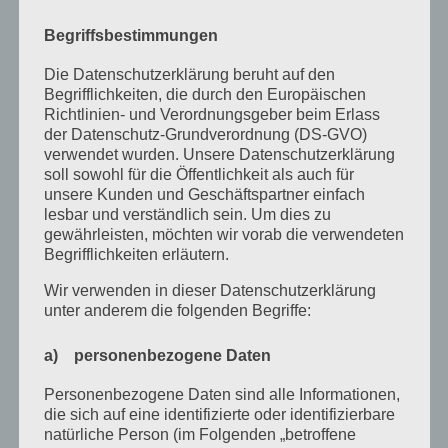
September 2021
Begriffsbestimmungen
Mai 2021
Die Datenschutzerklärung beruht auf den
März 2021
Begrifflichkeiten, die durch den Europäischen
Richtlinien- und Verordnungsgeber beim Erlass
Januar 2021
der Datenschutz-Grundverordnung (DS-GVO)
verwendet wurden. Unsere Datenschutzerklärung
Dezember 2020
soll sowohl für die Öffentlichkeit als auch für
unsere Kunden und Geschäftspartner einfach
Oktober 2020
lesbar und verständlich sein. Um dies zu
August 2020
gewährleisten, möchten wir vorab die verwendeten
Begrifflichkeiten erläutern.
Juli 2020
Wir verwenden in dieser Datenschutzerklärung
Juni 2020
unter anderem die folgenden Begriffe:
Mai 2020
a) personenbezogene Daten
April 2020
Personenbezogene Daten sind alle Informationen,
März 2020
die sich auf eine identifizierte oder identifizierbare
natürliche Person (im Folgenden „betroffene