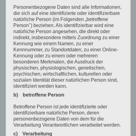
August 2020
Personenbezogene Daten sind alle Informationen,
Juli 2020
die sich auf eine identifizierte oder identifizierbare
natürliche Person (im Folgenden „betroffene
Juni 2020
Person") beziehen. Als identifizierbar wird eine
natürliche Person angesehen, die direkt oder
Mai 2020
indirekt, insbesondere mittels Zuordnung zu einer
Kennung wie einem Namen, zu einer
April 2020
Kennnummer, zu Standortdaten, zu einer Online-
März 2020
Kennung oder zu einem oder mehreren
besonderen Merkmalen, die Ausdruck der
Februar 2020
physischen, physiologischen, genetischen,
psychischen, wirtschaftlichen, kulturellen oder
Januar 2020
sozialen Identität dieser natürlichen Person sind,
identifiziert werden kann.
Dezember 2019
b) betroffene Person
November 2019
Betroffene Person ist jede identifizierte oder
Oktober 2019
identifizierbare natürliche Person, deren
personenbezogene Daten von dem für die
August 2019
Verarbeitung Verantwortlichen verarbeitet werden.
Juli 2019
c) Verarbeitung