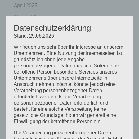
April 2025
März 2025
Datenschutzerklärung
Februar 2025
Stand: 29.06.2026
Januar 2025
Wir freuen uns sehr über Ihr Interesse an unserem
Dezember 2024
Unternehmen. Eine Nutzung der Internetseiten ist
grundsätzlich ohne jede Angabe
September 2024
personenbezogener Daten möglich. Sofern eine
August 2024
betroffene Person besondere Services unseres
Unternehmens über unsere Internetseite in
April 2024
Anspruch nehmen möchte, könnte jedoch eine
Verarbeitung personenbezogener Daten
März 2024
erforderlich werden. Ist die Verarbeitung
personenbezogener Daten erforderlich und
Januar 2024
besteht für eine solche Verarbeitung keine
gesetzliche Grundlage, holen wir generell eine
Dezember 2023
Einwilligung der betroffenen Person ein.
November 2023
Die Verarbeitung personenbezogener Daten,
beispielsweise des Namens, der Anschrift, E-Mail-