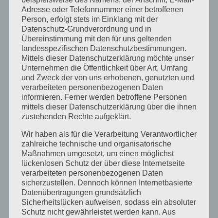
Oktober 2023
Adresse oder Telefonnummer einer betroffenen
September 2023
Person, erfolgt stets im Einklang mit der
Datenschutz-Grundverordnung und in
Juli 2023
Übereinstimmung mit den für uns geltenden
landesspezifischen Datenschutzbestimmungen.
Juni 2023
Mittels dieser Datenschutzerklärung möchte unser
Unternehmen die Öffentlichkeit über Art, Umfang
Mai 2023
und Zweck der von uns erhobenen, genutzten und
April 2023
verarbeiteten personenbezogenen Daten
informieren. Ferner werden betroffene Personen
März 2023
mittels dieser Datenschutzerklärung über die ihnen
zustehenden Rechte aufgeklärt.
Februar 2023
Wir haben als für die Verarbeitung Verantwortlicher
Dezember 2022
zahlreiche technische und organisatorische
Maßnahmen umgesetzt, um einen möglichst
November 2022
lückenlosen Schutz der über diese Internetseite
verarbeiteten personenbezogenen Daten
Oktober 2022
sicherzustellen. Dennoch können Internetbasierte
September 2022
Datenübertragungen grundsätzlich
Sicherheitslücken aufweisen, sodass ein absoluter
August 2022
Schutz nicht gewährleistet werden kann. Aus