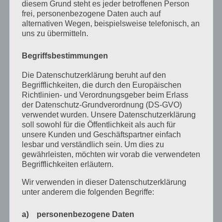
diesem Grund steht es jeder betroffenen Person
Juli 2022
frei, personenbezogene Daten auch auf
alternativen Wegen, beispielsweise telefonisch, an
April 2022
uns zu übermitteln.
Februar 2022
Begriffsbestimmungen
Januar 2022
Die Datenschutzerklärung beruht auf den
Dezember 2021
Begrifflichkeiten, die durch den Europäischen
Richtlinien- und Verordnungsgeber beim Erlass
Oktober 2021
der Datenschutz-Grundverordnung (DS-GVO)
verwendet wurden. Unsere Datenschutzerklärung
September 2021
soll sowohl für die Öffentlichkeit als auch für
Mai 2021
unsere Kunden und Geschäftspartner einfach
lesbar und verständlich sein. Um dies zu
März 2021
gewährleisten, möchten wir vorab die verwendeten
Begrifflichkeiten erläutern.
Januar 2021
Wir verwenden in dieser Datenschutzerklärung
Dezember 2020
unter anderem die folgenden Begriffe:
Oktober 2020
a) personenbezogene Daten